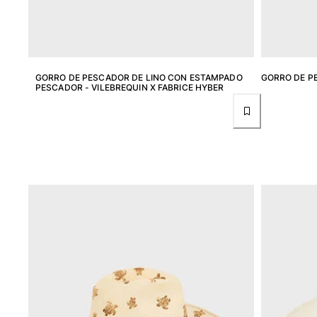
Pantalones
Sweatshirts
Camisetas
Colección loungewear
Kimonos
GORRO DE PESCADOR DE LINO CON ESTAMPADO
GORRO DE P
PESCADOR - VILEBREQUIN X FABRICE HYBER
Ver todo Pret-a-porter
Yachting collection
Ver todo Yachting collection
Niño
Ver todo Niño
Trajes de baño
Traje de baño
Bebé
Clásico
Clásico stretch