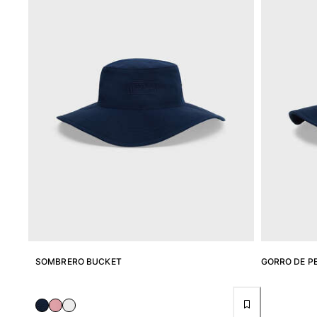
Trajes de baño
Bañadores Una Pieza
Rashguard
Dos Piezas
Bebe
Partes de abajo de bikini
Ver todo Trajes de baño
Pret-a-porter
Vestidos y Faldas
Monos
Pantalones cortos
Sudaderas
Camisetas
Ver todo Pret-a-porter
SOMBRERO BUCKET
GORRO DE P
Bebé
Ver todo Bebé