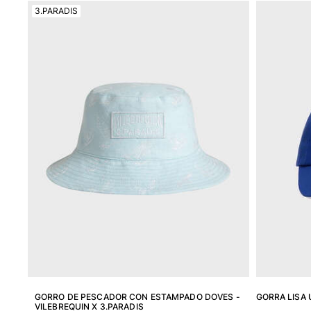
3.PARADIS
Mágico
Ver todo Bañadores
Pret-a-porter
Polos
Camisas
Shorts
Jersey y cárdigan
Chaquetas y Abrigos
Pantalones
Jerséis
Camisetas
Loungewear
Ver todo Pret-a-porter
Tallas grandes
Ver todo Tallas grandes
GORRO DE PESCADOR CON ESTAMPADO DOVES -
GORRA LISA 
VILEBREQUIN X 3.PARADIS