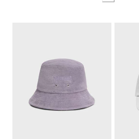
Accesorios
Ver todo Accesorios
Sombreros y Gorras
Gorra
Gorro
Ver todo Sombreros y Gorras
Toallas & pareo
Toallas
Toalla de algodón
Pareo
Ver todo Toallas & pareo
Bolsas
Bolsos y bolsas de playa