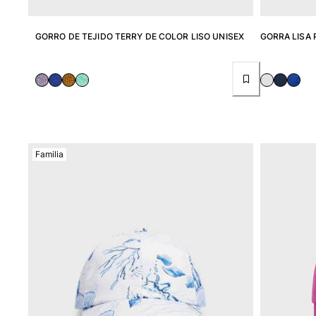
Bolso para Viajes
Mini bolsos
GORRO DE TEJIDO TERRY DE COLOR LISO UNISEX
GORRA LISA 
Bolso tote
Ver todo Bolsas
Gafas de sol
Ver todo Gafas de sol
Pañuelos de playa
Familia
Ver todo Pañuelos de playa
Accesorios Niños
Sombrero para niños
Toallas y Ponchos de playa
Zapatos
Calcetines
Ver todo Accesorios Niños