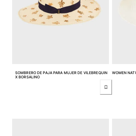
Clásico ultra ligero
Trajes de baño Bordados
Camiseta de baño
Trajes de baño mágicos
Ver todo Trajes de baño
Pret-a-porter
Polos
Camisetas
Pantalones
SOMBRERO DE PAJA PARA MUJER DE VILEBREQUIN
WOMEN NATU
X BORSALINO
Camisas
Shorts
Sudaderas
Ver todo Pret-a-porter
Niña
Ver todo Niña