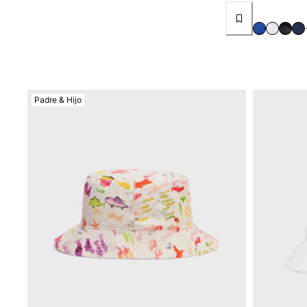
Mujer
Ver todo Mujer
Trajes de baño
Bikinis
Padre & Hijo
Una pieza
Tops
Partes de abajo
Rashguards
Ver todo Trajes de baño
Pret-a-porter
Vestidos
Polos
Shorts
Camisas
Túnicas