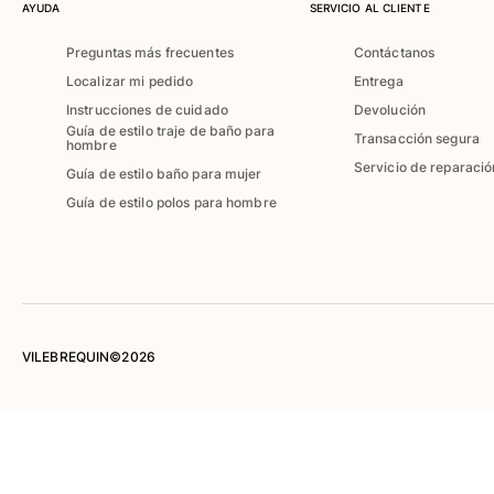
AYUDA
SERVICIO AL CLIENTE
Mujer
Preguntas más frecuentes
Contáctanos
Ver todo Mujer
Localizar mi pedido
Entrega
Trajes de baño
Instrucciones de cuidado
Devolución
Guía de estilo traje de baño para
Transacción segura
hombre
Bikinis
Servicio de reparació
Una pieza
Guía de estilo baño para mujer
Tops
Guía de estilo polos para hombre
Partes de abajo
Rashguards
Ver todo Trajes de baño
Pret-a-porter
VILEBREQUIN©2026
Vestidos
Polos
Shorts
Camisas
Túnicas