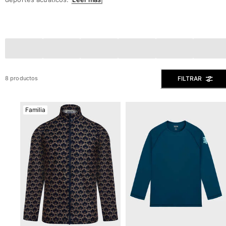
Slip
Mágico
Ver todo Bañadores
Pret-a-porter
Polos
FILTRAR
8 productos
Camisas
Shorts
Familia
Jersey y cárdigan
Chaquetas y Abrigos
Pantalones
Jerséis
Camisetas
Loungewear
Ver todo Pret-a-porter
Tallas grandes
Ver todo Tallas grandes