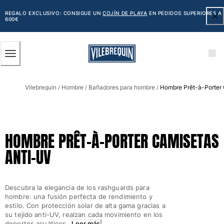
ACCESIBILIDAD
SALTAR
AL
REGALO EXCLUSIVO: CONSIGUE UN
COJÍN DE PLAYA
EN PEDIDOS SUPERIORES A
600€
CONTENIDO
PRINCIPAL
Hombre
Vilebrequin
Hombre
Bañadores para hombre
Hombre Prêt-à-Porter
Ver todo Hombre
/
/
/
Bañadores
Trajes de baño
HOMBRE PRÊT-À-PORTER CAMISETAS
Clásico
ANTI-UV
Clásico stretch
Clásico ultra ligero
Bordados Edición Numerada
Descubra la elegancia de los rashguards para
Cintura plana
hombre: una fusión perfecta de rendimiento y
Clásico corto
estilo. Con protección solar de alta gama gracias a
Clásico largo
su tejido anti-UV, realzan cada movimiento en los
deportes acuáticos.
Leer más
Camiseta de baño