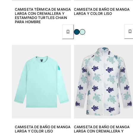
CAMISETA TÉRMICA DE MANGA
CAMISETA DE BAÑO DE MANGA
Mujer
LARGA CON CREMALLERA Y
LARGA Y COLOR LISO
ESTAMPADO TURTLES CHAIN
PARA HOMBRE
Ver todo Mujer
Trajes de baño
Bikinis
Una pieza
Tops
Partes de abajo
Rashguards
Ver todo Trajes de baño
Pret-a-porter
Vestidos
Polos
Shorts
CAMISETA DE BAÑO DE MANGA
CAMISETA DE BAÑO DE MANGA
Camisas
LARGA Y COLOR LISO
LARGA CON CREMALLERA Y