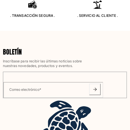
Bolsos y bolsas de playa
Bolso para Viajes
. TRANSACCIÓN SEGURA .
. SERVICIO AL CLIENTE .
Mini bolsos
Bolso tote
Ver todo Bolsas
Gafas de sol
BOLETÍN
Ver todo Gafas de sol
Inscríbase para recibir las últimas noticias sobre
nuestras novedades, productos y eventos.
Pañuelos de playa
Ver todo Pañuelos de playa
Accesorios Niños
Correo electrónico
*
Sombrero para niños
Toallas y Ponchos de playa
Zapatos
Calcetines
Ver todo Accesorios Niños