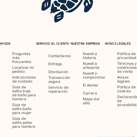
Bolsas
Ver todo Bolsas
Zapatos
AYUDA
SERVICIO AL CLIENTE
NUESTRA EMPRESA
AVISOS LEGALES
Chanclas
Preguntas
Nuestra
Política de
Contáctanos
Mocasín
más
historia
privacidad
frecuentes
Calzado de Playa
Nuestra
Términos y
Entrega
Localizar mi
artesanía
condicione
Ver todo Zapatos
pedido
de venta
Devolución
Nuestro
Instrucciones
compromiso
Avisos
Transacción
de cuidado
legales
segura
Outdoor
El Atelier
Guía de
Política de
Servicio de
estilo traje
cookies
reparación
Carrera
de baño para
Ver todo Outdoor
Declaració
hombre
Mapa del
de
sitio
Guía de
accesibili
Calcetines
estilo baño
para mujer
Guía de
Ver todo Calcetines
estilo polos
para hombre
Juegos de playa