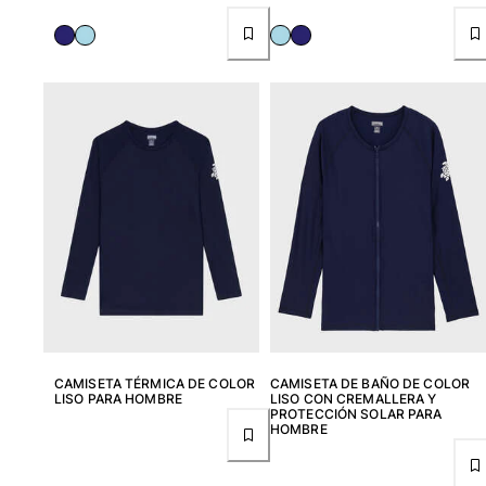
Clásico stretch
Clásico ultra ligero
Trajes de baño Bordados
Camiseta de baño
Trajes de baño mágicos
Ver todo Trajes de baño
Pret-a-porter
Polos
Camisetas
Pantalones
Camisas
Shorts
Sudaderas
CAMISETA TÉRMICA DE COLOR
CAMISETA DE BAÑO DE COLOR
Ver todo Pret-a-porter
LISO PARA HOMBRE
LISO CON CREMALLERA Y
PROTECCIÓN SOLAR PARA
Niña
HOMBRE
Ver todo Niña