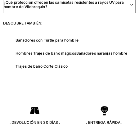
¿Qué protección ofrecen las camisetas resistentes a rayos UV para
hombre de Vilebrequin?
Ver todo Bebé
Accesorios
DESCUBRE TAMBIÉN:
Ver todo Accesorios
Bañadores con Turtle para hombre
Sombreros y Gorras
Hombres Trajes de baño mágicos
Bañadores naranjas hombre
Gorra
Gorro
Trajes de baño Corte Clásico
Ver todo Sombreros y Gorras
Toallas & pareo
Toallas
Toalla de algodón
Pareo
Ver todo Toallas & pareo
. DEVOLUCIÓN EN 30 DÍAS .
. ENTREGA RÁPIDA .
Bolsas