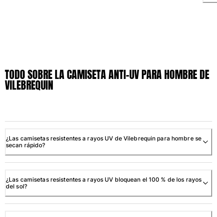
Trajes de baño
Bañadores Una Pieza
Rashguard
Dos Piezas
Bebe
TODO SOBRE LA CAMISETA ANTI-UV PARA HOMBRE DE
VILEBREQUIN
Partes de abajo de bikini
Ver todo Trajes de baño
Pret-a-porter
Vestidos y Faldas
¿Las camisetas resistentes a rayos UV de Vilebrequin para hombre se
Monos
secan rápido?
Pantalones cortos
Sudaderas
Camisetas
¿Las camisetas resistentes a rayos UV bloquean el 100 % de los rayos
del sol?
Ver todo Pret-a-porter
Bebé