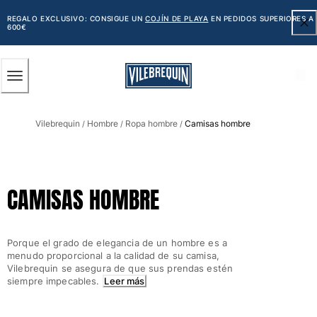
ACCESIBILIDAD
SALTAR
AL
REGALO EXCLUSIVO: CONSIGUE UN
COJÍN DE PLAYA
EN PEDIDOS SUPERIORES A
600€
CONTENIDO
PRINCIPAL
Hombre
Vilebrequin
Hombre
Ropa hombre
Camisas hombre
Ver todo Hombre
/
/
/
Bañadores
Trajes de baño
CAMISAS HOMBRE
Clásico
Clásico stretch
Clásico ultra ligero
Porque el grado de elegancia de un hombre es a
Bordados Edición Numerada
menudo proporcional a la calidad de su camisa,
Cintura plana
Vilebrequin se asegura de que sus prendas estén
siempre impecables.
Leer más
Clásico corto
Clásico largo
Camiseta de baño