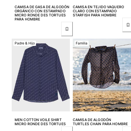
CAMISA DE GASA DE ALGODÓN
CAMISA EN TEJIDO VAQUERO
ORGÁNICO CON ESTAMPADO
CLARO CON ESTAMPADO
MICRO RONDE DES TORTUES
STARFISH PARA HOMBRE
Portal de devoluciones
PARA HOMBRE
Devolución
Entrega
Preguntas más frecuentes
Padre & Hijo
Familia
Buscar una tienda
Contáctanos
Rastrear mi pedido
Mi cuenta
MEN COTTON VOILE SHIRT
CAMISA DE ALGODÓN
MICRO RONDE DES TORTUES
TURTLES CHAIN PARA HOMBRE