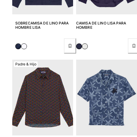
Ver todo Juegos de playa
Llavero
SOBRECAMISA DE LINO PARA
CAMISA DE LINO LISA PARA
HOMBRE LISA
HOMBRE
Ver todo Llavero
Joyería y Relojes
Ver todo Joyería y Relojes
Padre & Hijo
Colaboraciones
REGALOS
Inspiración
LAS PLAYAS VILEBREQUIN
Magazine
La Maison Vilebrequin
Tarjeta Regalo