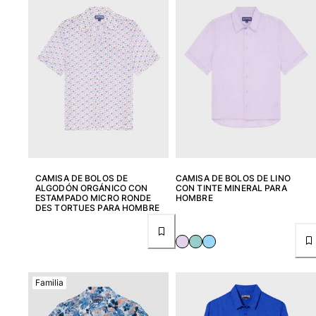
Trajes de baño
Bañadores Una Pieza
Rashguard
Dos Piezas
Bebe
Partes de abajo de bikini
Ver todo Trajes de baño
Pret-a-porter
CAMISA DE BOLOS DE
CAMISA DE BOLOS DE LINO
ALGODÓN ORGÁNICO CON
CON TINTE MINERAL PARA
Vestidos y Faldas
ESTAMPADO MICRO RONDE
HOMBRE
DES TORTUES PARA HOMBRE
Monos
Pantalones cortos
Sudaderas
Camisetas
Ver todo Pret-a-porter
Familia
Bebé