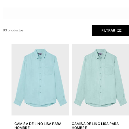
Slip
Mágico
Ver todo Bañadores
FILTRAR
63 productos
Pret-a-porter
Polos
Camisas
Shorts
Jersey y cárdigan
Chaquetas y Abrigos
Pantalones
Jerséis
Camisetas
Loungewear
Ver todo Pret-a-porter
Tallas grandes
CAMISA DE LINO LISA PARA
CAMISA DE LINO LISA PARA
HOMBRE
HOMBRE
Ver todo Tallas grandes