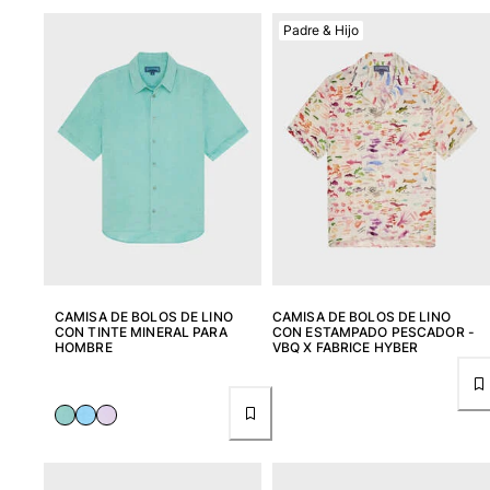
Clásico stretch
Padre & Hijo
Clásico ultra ligero
Trajes de baño Bordados
Camiseta de baño
Trajes de baño mágicos
Ver todo Trajes de baño
Pret-a-porter
Polos
Camisetas
Pantalones
Camisas
CAMISA DE BOLOS DE LINO
CAMISA DE BOLOS DE LINO
CON TINTE MINERAL PARA
CON ESTAMPADO PESCADOR -
Shorts
HOMBRE
VBQ X FABRICE HYBER
Sudaderas
Ver todo Pret-a-porter
Niña
Ver todo Niña