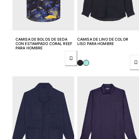
Bolsas
Ver todo Bolsas
Zapatos
CAMISA DE BOLOS DE SEDA
CAMISA DE LINO DE COLOR
CON ESTAMPADO CORAL REEF
LISO PARA HOMBRE
PARA HOMBRE
Chanclas
Mocasín
Calzado de Playa
Ver todo Zapatos
Outdoor
Ver todo Outdoor
Calcetines
Ver todo Calcetines
Juegos de playa