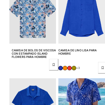
Ver todo Bebé
Accesorios
Ver todo Accesorios
Sombreros y Gorras
Gorra
Gorro
CAMISA DE BOLOS DE VISCOSA
CAMISA DE LINO LISA PARA
CON ESTAMPADO ISLAND
HOMBRE
Ver todo Sombreros y Gorras
FLOWERS PARA HOMBRE
Toallas & pareo
+3
Toallas
Toalla de algodón
Pareo
Ver todo Toallas & pareo
Bolsas