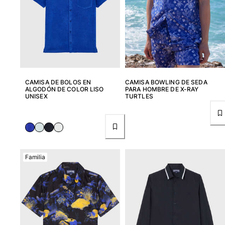
Bolsos y bolsas de playa
Bolso para Viajes
Mini bolsos
Bolso tote
Ver todo Bolsas
Gafas de sol
CAMISA DE BOLOS EN
CAMISA BOWLING DE SEDA
ALGODÓN DE COLOR LISO
PARA HOMBRE DE X-RAY
Ver todo Gafas de sol
UNISEX
TURTLES
Pañuelos de playa
Ver todo Pañuelos de playa
Accesorios Niños
Familia
Sombrero para niños
Toallas y Ponchos de playa
Zapatos
Calcetines
Ver todo Accesorios Niños