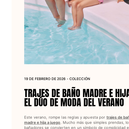
Bolsas
Ver todo Bolsas
Zapatos
Chanclas
Mocasín
Calzado de Playa
Ver todo Zapatos
Outdoor
19 DE FEBRERO DE 2026 - COLECCIÓN
TRAJES DE BAÑO MADRE E HIJ
Ver todo Outdoor
EL DÚO DE MODA DEL VERANO
Calcetines
Ver todo Calcetines
Este verano, rompe las reglas y apuesta por
trajes de ba
madre e hija a juego
. Mucho más que simples prendas, lo
Juegos de playa
bañadores se convierten en un símbolo de complicidad e