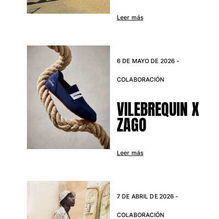
Trajes de baño
Leer más
Bañadores Una Pieza
Rashguard
Dos Piezas
6 DE MAYO DE 2026 -
Bebe
COLABORACIÓN
Partes de abajo de bikini
Ver todo Trajes de baño
VILEBREQUIN X
Pret-a-porter
ZAGO
Vestidos y Faldas
Monos
Leer más
Pantalones cortos
Sudaderas
Camisetas
Ver todo Pret-a-porter
7 DE ABRIL DE 2026 -
Bebé
COLABORACIÓN