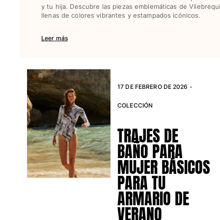
y tu hija. Descubre las piezas emblemáticas de Vilebrequ
Ver todo Juegos de playa
llenas de colores vibrantes y estampados icónicos.
Llavero
Leer más
Ver todo Llavero
Joyería y Relojes
17 DE FEBRERO DE 2026 -
Ver todo Joyería y Relojes
COLECCIÓN
Colaboraciones
REGALOS
TRAJES DE
BAÑO PARA
Inspiración
MUJER BÁSICOS
LAS PLAYAS VILEBREQUIN
PARA TU
ARMARIO DE
Magazine
VERANO
La Maison Vilebrequin
Tarjeta Regalo