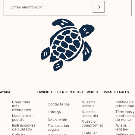
Correo electrónico
*
AYUDA
SERVICIO AL CLIENTE
NUESTRA EMPRESA
AVISOS LEGALES
Preguntas
Nuestra
Política de
Contáctanos
más
historia
privacidad
frecuentes
Nuestra
Términos y
Entrega
Localizar mi
artesanía
condicione
pedido
de venta
Devolución
Nuestro
Instrucciones
compromiso
Avisos
Transacción
de cuidado
legales
segura
El Atelier
Guía de
Política de