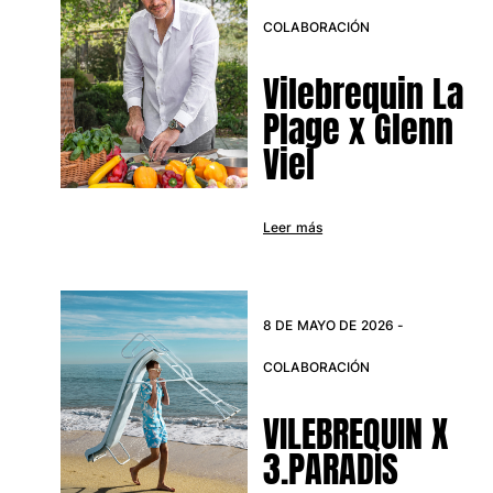
Clásico stretch
COLABORACIÓN
Clásico ultra ligero
Trajes de baño Bordados
Vilebrequin La
Camiseta de baño
Plage x Glenn
Trajes de baño mágicos
Viel
Ver todo Trajes de baño
Pret-a-porter
Leer más
Polos
Camisetas
Pantalones
Camisas
8 DE MAYO DE 2026 -
Shorts
COLABORACIÓN
Sudaderas
Ver todo Pret-a-porter
VILEBREQUIN X
Niña
3.PARADIS
Ver todo Niña