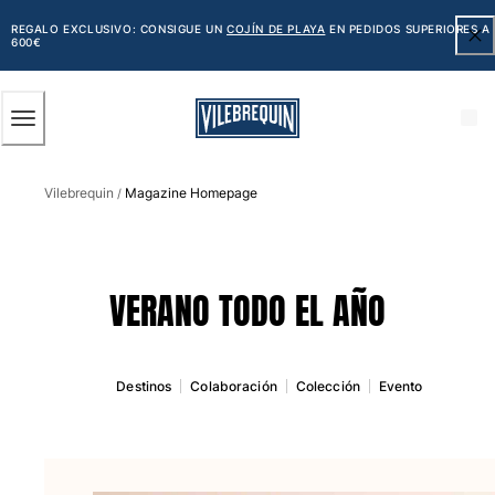
ACCESIBILIDAD
SALTAR
AL
REGALO EXCLUSIVO: CONSIGUE UN
COJÍN DE PLAYA
EN PEDIDOS SUPERIORES A
600€
CONTENIDO
PRINCIPAL
Hombre
Vilebrequin
Magazine Homepage
Ver todo Hombre
/
Bañadores
Trajes de baño
VERANO TODO EL AÑO
Clásico
Clásico stretch
Clásico ultra ligero
Destinos
Colaboración
Colección
Evento
Bordados Edición Numerada
Cintura plana
Clásico corto
Clásico largo
Camiseta de baño