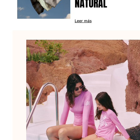
NATURAL
Bolsos y bolsas de playa
Bolso para Viajes
Mini bolsos
Leer más
Bolso tote
Ver todo Bolsas
Gafas de sol
Ver todo Gafas de sol
Pañuelos de playa
Ver todo Pañuelos de playa
Accesorios Niños
Sombrero para niños
Toallas y Ponchos de playa
Zapatos
Calcetines
Ver todo Accesorios Niños