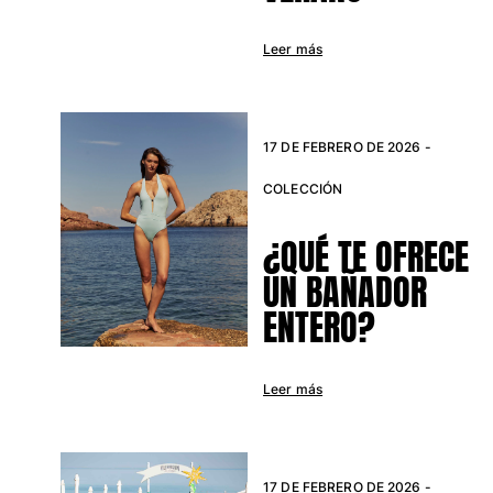
Leer más
Portal de devoluciones
Devolución
Entrega
Preguntas más frecuentes
17 DE FEBRERO DE 2026 -
Buscar una tienda
COLECCIÓN
Contáctanos
Rastrear mi pedido
¿QUÉ TE OFRECE
UN BAÑADOR
Mi cuenta
ENTERO?
Leer más
17 DE FEBRERO DE 2026 -