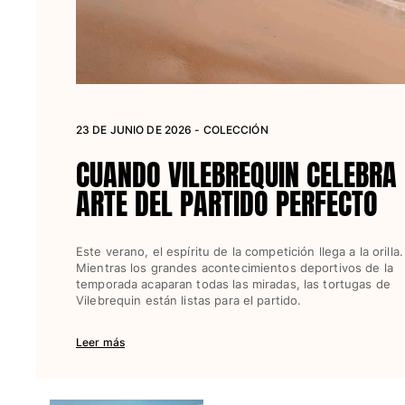
Mujer
Ver todo Mujer
Trajes de baño
23 DE JUNIO DE 2026 - COLECCIÓN
Bikinis
CUANDO VILEBREQUIN CELEBRA 
Una pieza
Tops
ARTE DEL PARTIDO PERFECTO
Partes de abajo
Rashguards
Este verano, el espíritu de la competición llega a la orilla.
Ver todo Trajes de baño
Mientras los grandes acontecimientos deportivos de la
temporada acaparan todas las miradas, las tortugas de
Pret-a-porter
Vilebrequin están listas para el partido.
Vestidos
Leer más
Polos
Shorts
Camisas