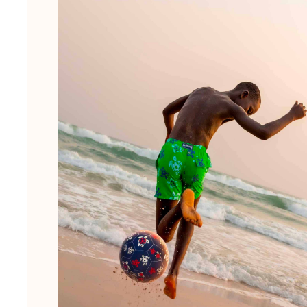
Slip
Mágico
Ver todo Bañadores
Pret-a-porter
Polos
Camisas
Shorts
Jersey y cárdigan
Chaquetas y Abrigos
Pantalones
Jerséis
Camisetas
Loungewear
Ver todo Pret-a-porter
Tallas grandes
Ver todo Tallas grandes