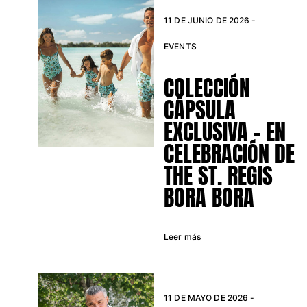
Túnicas
11 DE JUNIO DE 2026 -
Pantalones
Sweatshirts
EVENTS
Camisetas
Colección loungewear
COLECCIÓN
Kimonos
CÁPSULA
Ver todo Pret-a-porter
EXCLUSIVA - EN
Yachting collection
CELEBRACIÓN DE
Ver todo Yachting collection
THE ST. REGIS
Niño
BORA BORA
Ver todo Niño
Leer más
Trajes de baño
Traje de baño
Bebé
11 DE MAYO DE 2026 -
Clásico