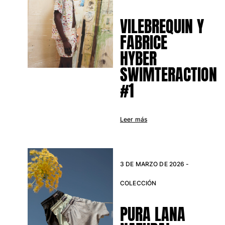
Ver todo Bebé
VILEBREQUIN Y
Accesorios
FABRICE
HYBER
Ver todo Accesorios
SWIMTERACTION
Sombreros y Gorras
#1
Gorra
Gorro
Ver todo Sombreros y Gorras
Leer más
Toallas & pareo
Toallas
3 DE MARZO DE 2026 -
Toalla de algodón
Pareo
COLECCIÓN
Ver todo Toallas & pareo
PURA LANA
Bolsas