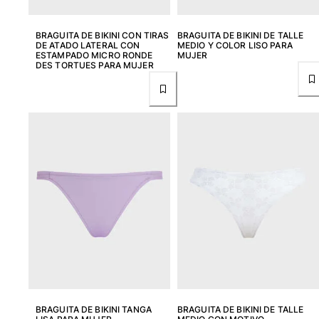
Mujer
BRAGUITA DE BIKINI CON TIRAS
BRAGUITA DE BIKINI DE TALLE
DE ATADO LATERAL CON
MEDIO Y COLOR LISO PARA
ESTAMPADO MICRO RONDE
MUJER
Ver todo Mujer
DES TORTUES PARA MUJER
Trajes de baño
Bikinis
Una pieza
Tops
Partes de abajo
Rashguards
Ver todo Trajes de baño
Pret-a-porter
Vestidos
Polos
Shorts
Camisas
BRAGUITA DE BIKINI TANGA
BRAGUITA DE BIKINI DE TALLE