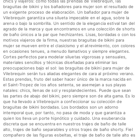
chics y viajeros: como todas las prendas de Vilebrequin, las
braguitas de bikini y los bañadores para mujer son el resultado de
un exigente proceso de elaboración. Un bañador para mujer de
Vilebrequin garantiza una silueta impecable en el agua, sobre la
arena o bajo la sombrilla. Un sentido de la elegancia estival tan del
agrado de la marca y que encontramos en una colección de shorts
de baño únicos a la par que hechizantes. Lisas, bordadas o con los
motivos viajeros de la firma, nuestras braguitas de bikini para
mujer se mueven entre el clasicismo y el atrevimiento, con colores
en ocasiones tenues, a menudo llamativos y siempre elegantes.
Cortes perfectos para modelar siluetas vigorosas y sensuales,
materiales sencillos y técnicas diseñadas para eliminar las
preocupaciones bajo el sol: las braguitas de bikini para mujer de
Vilebrequin serán tus aliadas elegantes de cara al próximo verano.
Estas prendas, fruto del saber hacer único de la marca nacida en
el Saint-Tropez de los años setenta, se asemejan a sus playas
natales: chics, llenas de sol y resplandecientes. Puede que sean
las partes de abajo del bikini, pero siempre son de alta gama. Es lo
que ha llevado a Vilebrequin a confeccionar su colección de
braguitas de bikini bordadas. Los bordados son un adorno
intemporal que, por tanto, no pasa de moda y que garantiza a
quien los lleva un porte hipnótico y cuidado. Una exuberancia
discreta que se encuentra en nuestros trajes de baño de talle
alto, trajes de baño separables y otros trajes de baño shorty. Fiel
compañero de las figuras esbeltas, el traje de baño de talle alto es