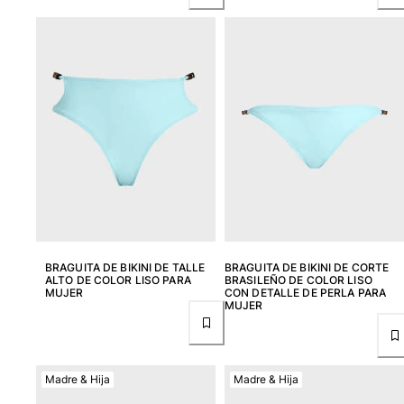
Clásico stretch
Clásico ultra ligero
Trajes de baño Bordados
Camiseta de baño
Trajes de baño mágicos
Ver todo Trajes de baño
Pret-a-porter
Polos
Camisetas
Pantalones
Camisas
BRAGUITA DE BIKINI DE TALLE
BRAGUITA DE BIKINI DE CORTE
ALTO DE COLOR LISO PARA
BRASILEÑO DE COLOR LISO
Shorts
MUJER
CON DETALLE DE PERLA PARA
Sudaderas
MUJER
Ver todo Pret-a-porter
Niña
Madre & Hija
Madre & Hija
Ver todo Niña