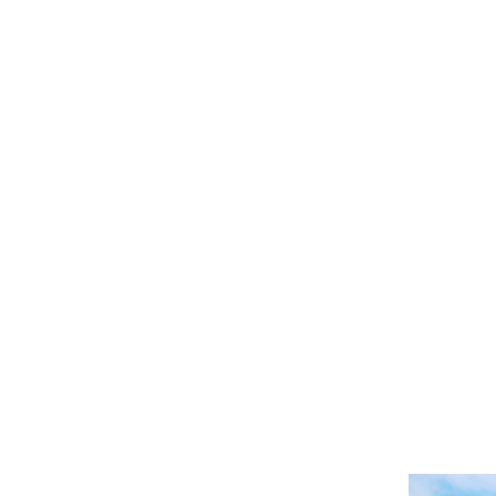
Clásico ultra ligero
Trajes de baño Bordados
Camiseta de baño
Trajes de baño mágicos
Ver todo Trajes de baño
Pret-a-porter
Polos
Camisetas
Pantalones
Camisas
Shorts
Sudaderas
Ver todo Pret-a-porter
Niña
Ver todo Niña