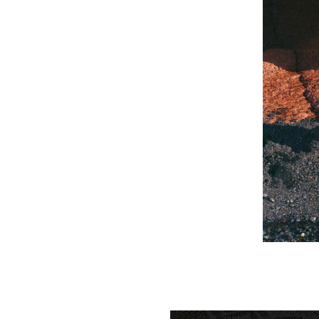
Accesorios
Ver todo Accesorios
Sombreros y Gorras
Gorra
Gorro
Ver todo Sombreros y Gorras
Toallas & pareo
Toallas
Toalla de algodón
Pareo
Ver todo Toallas & pareo
Bolsas
Bolsos y bolsas de playa