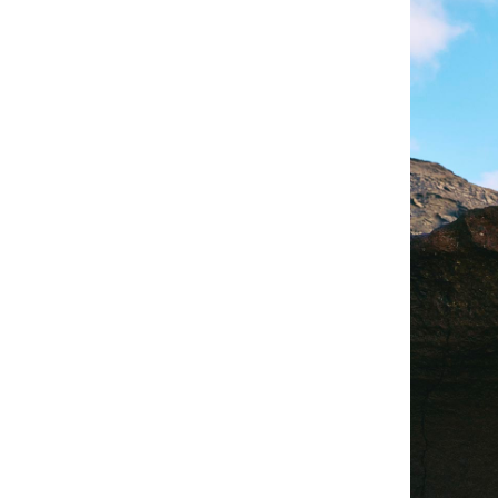
Trajes de baño
Bañadores Una Pieza
Rashguard
Dos Piezas
Bebe
Partes de abajo de bikini
Ver todo Trajes de baño
Pret-a-porter
Vestidos y Faldas
Monos
Pantalones cortos
Sudaderas
Camisetas
Ver todo Pret-a-porter
Bebé
Ver todo Bebé