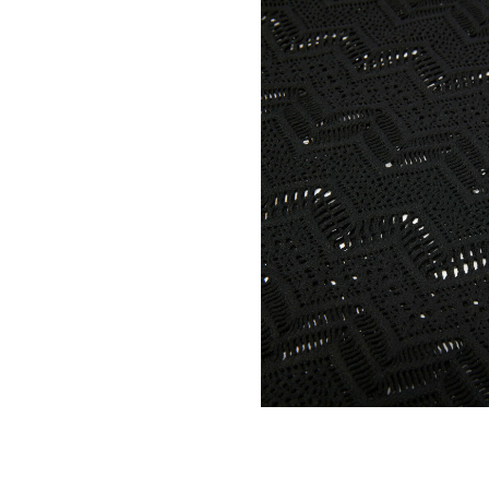
Bolso para Viajes
Mini bolsos
Bolso tote
Ver todo Bolsas
Gafas de sol
Ver todo Gafas de sol
Pañuelos de playa
Ver todo Pañuelos de playa
Accesorios Niños
Sombrero para niños
Toallas y Ponchos de playa
Zapatos
Calcetines
Ver todo Accesorios Niños