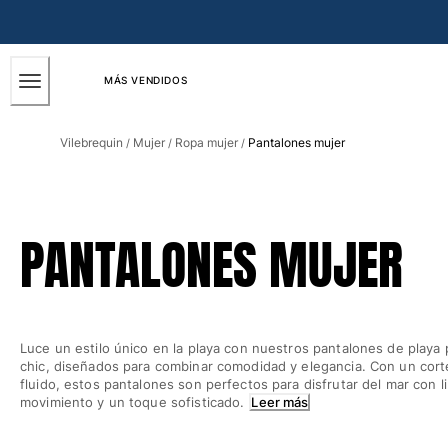
ACCESIBILIDAD
SALTAR
AL
CONTENIDO
PRINCIPAL
MÁS VENDIDOS
Hombre
Vilebrequin
Mujer
Ropa mujer
Pantalones mujer
/
/
/
Ver todo Hombre
Bañadores
Trajes de baño
PANTALONES MUJER
Clásico
Clásico stretch
Clásico ultra ligero
Bordados Edición Numerada
Luce un estilo único en la playa con nuestros pantalones de playa 
Cintura plana
chic, diseñados para combinar comodidad y elegancia. Con un cort
Clásico corto
fluido, estos pantalones son perfectos para disfrutar del mar con l
Clásico largo
movimiento y un toque sofisticado.
Leer más
Camiseta de baño
Slip