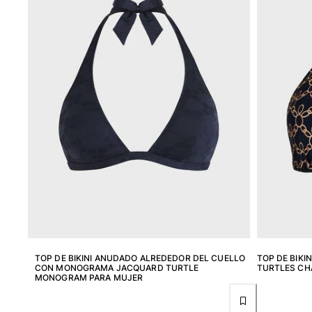
Trajes de baño
Bañadores Una Pieza
Rashguard
Dos Piezas
Bebe
Partes de abajo de bikini
Ver todo Trajes de baño
Pret-a-porter
Vestidos y Faldas
Monos
Pantalones cortos
Sudaderas
Camisetas
Ver todo Pret-a-porter
TOP DE BIKINI ANUDADO ALREDEDOR DEL CUELLO
TOP DE BIKI
CON MONOGRAMA JACQUARD TURTLE
TURTLES CH
MONOGRAM PARA MUJER
Bebé
Ver todo Bebé