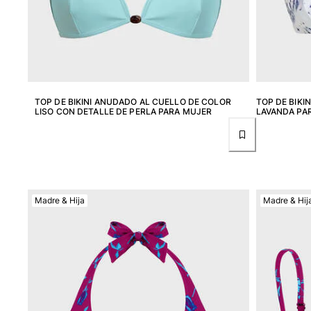
Pantalones
Sweatshirts
Camisetas
Colección loungewear
Kimonos
Ver todo Pret-a-porter
TOP DE BIKINI ANUDADO AL CUELLO DE COLOR
TOP DE BIKI
LISO CON DETALLE DE PERLA PARA MUJER
LAVANDA PA
Yachting collection
Ver todo Yachting collection
Niño
Ver todo Niño
Madre & Hija
Madre & Hij
Trajes de baño
Traje de baño
Bebé
Clásico
Clásico stretch