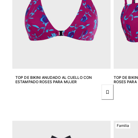
Clásico ultra ligero
Trajes de baño Bordados
Camiseta de baño
Trajes de baño mágicos
Ver todo Trajes de baño
Pret-a-porter
Polos
Camisetas
Pantalones
TOP DE BIKINI ANUDADO AL CUELLO CON
TOP DE BIKI
Camisas
ESTAMPADO ROSES PARA MUJER
ROSES PARA
Shorts
Sudaderas
Ver todo Pret-a-porter
Niña
Familia
Ver todo Niña