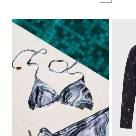
Accesorios
Ver todo Accesorios
Sombreros y Gorras
Gorra
Gorro
Ver todo Sombreros y Gorras
Toallas & pareo
Toallas
Toalla de algodón
Pareo
Ver todo Toallas & pareo
Bolsas
Bolsos y bolsas de playa