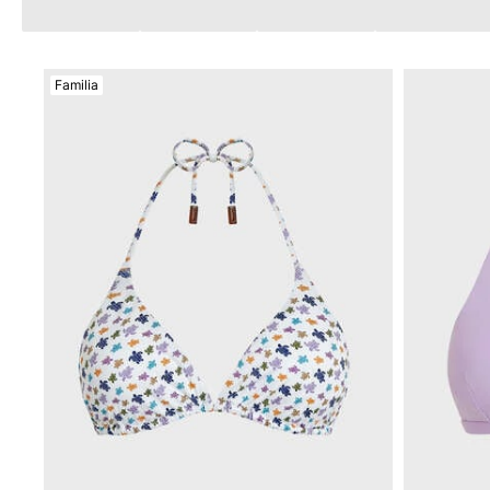
Mágico
Ver todo Bañadores
Familia
Pret-a-porter
Polos
Camisas
Shorts
Jersey y cárdigan
Chaquetas y Abrigos
Pantalones
Jerséis
Camisetas
Loungewear
Ver todo Pret-a-porter
Tallas grandes
Ver todo Tallas grandes