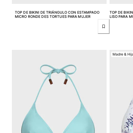
Mujer
TOP DE BIKINI DE TRIÁNGULO CON ESTAMPADO
TOP DE BIKI
Ver todo Mujer
MICRO RONDE DES TORTUES PARA MUJER
LISO PARA M
Trajes de baño
Bikinis
Una pieza
Tops
Madre & Hij
Partes de abajo
Rashguards
Ver todo Trajes de baño
Pret-a-porter
Vestidos
Polos
Shorts
Camisas
Túnicas