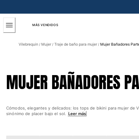
ACCESIBILIDAD
SALTAR
AL
CONTENIDO
PRINCIPAL
MÁS VENDIDOS
Hombre
Vilebrequin
Mujer
Traje de baño para mujer
Mujer Bañadores Partes
/
/
/
Ver todo Hombre
Bañadores
Trajes de baño
MUJER BAÑADORES PAR
Clásico
Clásico stretch
Clásico ultra ligero
Bordados Edición Numerada
Cómodos, elegantes y delicados: los tops de bikini para mujer de 
Cintura plana
sinónimo de placer bajo el sol.
Leer más
Clásico corto
Clásico largo
Camiseta de baño
Slip