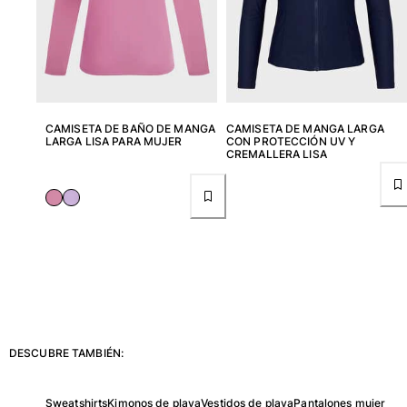
Clásico stretch
Clásico ultra ligero
Trajes de baño Bordados
Camiseta de baño
Trajes de baño mágicos
Ver todo Trajes de baño
CAMISETA DE BAÑO DE MANGA
CAMISETA DE MANGA LARGA
LARGA LISA PARA MUJER
CON PROTECCIÓN UV Y
CREMALLERA LISA
Pret-a-porter
Polos
Camisetas
Pantalones
Camisas
Shorts
Sudaderas
Ver todo Pret-a-porter
DESCUBRE TAMBIÉN:
Niña
Ver todo Niña
Sweatshirts
Kimonos de playa
Vestidos de playa
Pantalones mujer