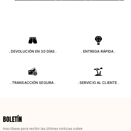
Trajes de baño
Bañadores Una Pieza
Rashguard
Dos Piezas
Bebe
Partes de abajo de bikini
. DEVOLUCIÓN EN 30 DÍAS .
. ENTREGA RÁPIDA .
Ver todo Trajes de baño
Pret-a-porter
Vestidos y Faldas
. TRANSACCIÓN SEGURA .
. SERVICIO AL CLIENTE .
Monos
Pantalones cortos
Sudaderas
Camisetas
Ver todo Pret-a-porter
BOLETÍN
Bebé
Inscríbase para recibir las últimas noticias sobre