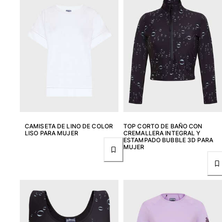
Mujer
Ver todo Mujer
Trajes de baño
Bikinis
Una pieza
Tops
Partes de abajo
CAMISETA DE LINO DE COLOR
TOP CORTO DE BAÑO CON
Rashguards
LISO PARA MUJER
CREMALLERA INTEGRAL Y
Ver todo Trajes de baño
ESTAMPADO BUBBLE 3D PARA
MUJER
Pret-a-porter
Vestidos
Polos
Shorts
Camisas