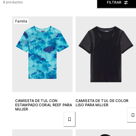
FILTRAR
8 productos
Slip
Mágico
Familia
Ver todo Bañadores
Pret-a-porter
Polos
Camisas
Shorts
Jersey y cárdigan
Chaquetas y Abrigos
Pantalones
Jerséis
Camisetas
CAMISETA DE TUL CON
CAMISETA DE TUL DE COLOR
Loungewear
ESTAMPADO CORAL REEF PARA
LISO PARA MUJER
MUJER
Ver todo Pret-a-porter
Tallas grandes
Ver todo Tallas grandes