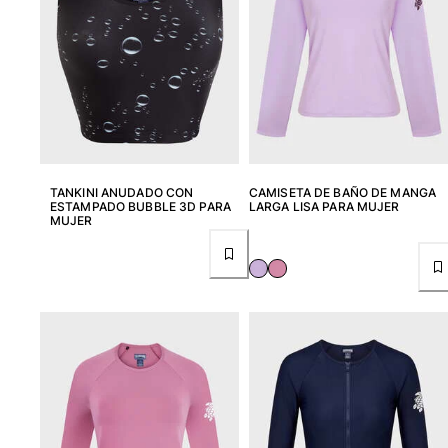
Túnicas
Pantalones
Sweatshirts
Camisetas
Colección loungewear
Kimonos
Ver todo Pret-a-porter
Yachting collection
TANKINI ANUDADO CON
CAMISETA DE BAÑO DE MANGA
ESTAMPADO BUBBLE 3D PARA
LARGA LISA PARA MUJER
MUJER
Ver todo Yachting collection
Niño
Ver todo Niño
Trajes de baño
Traje de baño
Bebé
Clásico