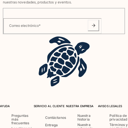
nuestras novedades, productos y eventos.
Ver todo Bebé
Accesorios
Correo electrónico
*
Ver todo Accesorios
Sombreros y Gorras
Gorra
Gorro
Ver todo Sombreros y Gorras
Toallas & pareo
Toallas
Toalla de algodón
Pareo
AYUDA
SERVICIO AL CLIENTE
NUESTRA EMPRESA
AVISOS LEGALES
Ver todo Toallas & pareo
Preguntas
Nuestra
Política de
Contáctanos
más
historia
privacidad
Bolsas
frecuentes
Nuestra
Términos y
Entrega