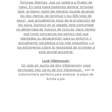
Tortugas Marinas, que se celebra a finales de
mayo. En esta playa podemos admirar tortugas
laúd, el mayor reptil del planeta (puede alcanzar
Portal de devoluciones
los dos metros de longitud y los 900 kilos de
Devolución
peso), que actualmente goza de la protección de
los guna. Aunque en el pasado esta comunidad
Entrega
se alimentaba de huevos de tortuga, hace tiempo
Preguntas más frecuentes
que tomó conciencia del peligro real que
Buscar una tienda
planteaba su desaparición para su entorno y
actualmente sensibiliza a los más pequeños y a
Contáctanos
los extranjeros sobre la necesidad de proteger a
Rastrear mi pedido
este animal ancestral.
Look Vilebrequin:
Mi cuenta
Un
polo en punto de lino Vilebrequin
y
unas
bermudas tipo cargo de lino Vilebrequin
, son la
indumentaria perfecta para alcanzar la playa de
Armila a pie.