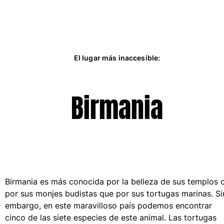
Clásico stretch
Clásico ultra ligero
Trajes de baño Bordados
Camiseta de baño
Trajes de baño mágicos
El lugar más inaccesible:
Ver todo Trajes de baño
Pret-a-porter
Birmania
Polos
Camisetas
Pantalones
Camisas
Shorts
Sudaderas
Ver todo Pret-a-porter
Birmania es más conocida por la belleza de sus templos 
por sus monjes budistas que por sus tortugas marinas. Si
Niña
embargo, en este maravilloso país podemos encontrar
cinco de las siete especies de este animal. Las tortugas
Ver todo Niña