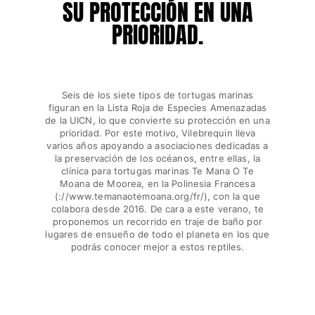
SU PROTECCIÓN EN UNA
Túnicas
Pantalones
PRIORIDAD.
Sweatshirts
Camisetas
Colección loungewear
Kimonos
Seis de los siete tipos de tortugas marinas
Ver todo Pret-a-porter
figuran en la Lista Roja de Especies Amenazadas
de la UICN, lo que convierte su protección en una
Yachting collection
prioridad. Por este motivo, Vilebrequin lleva
varios años apoyando a asociaciones dedicadas a
la preservación de los océanos, entre ellas, la
Ver todo Yachting collection
clínica para tortugas marinas Te Mana O Te
Moana de Moorea, en la Polinesia Francesa
Niño
(://www.temanaotemoana.org/fr/), con la que
colabora desde 2016. De cara a este verano, te
Ver todo Niño
proponemos un recorrido en traje de baño por
lugares de ensueño de todo el planeta en los que
Trajes de baño
podrás conocer mejor a estos reptiles.
Traje de baño
Bebé
Clásico