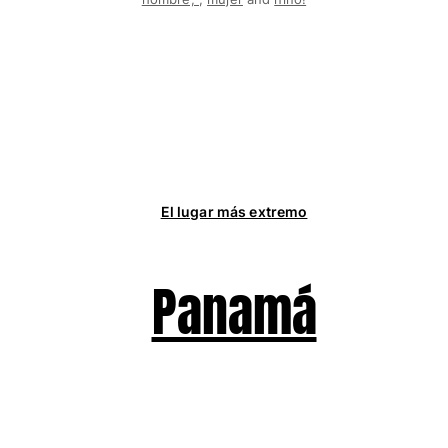
Bolsos y bolsas de playa
Bolso para Viajes
Mini bolsos
Bolso tote
Ver todo Bolsas
Gafas de sol
Ver todo Gafas de sol
El lugar más extremo
Pañuelos de playa
Ver todo Pañuelos de playa
Panamá
Accesorios Niños
Sombrero para niños
Toallas y Ponchos de playa
Zapatos
Calcetines
Ver todo Accesorios Niños