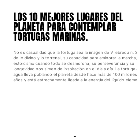
Mujer
LOS 10 MEJORES LUGARES DEL
PLANETA PARA CONTEMPLAR
Ver todo Mujer
TORTUGAS MARINAS.
Trajes de baño
Bikinis
No es casualidad que la tortuga sea la imagen de Vilebrequin. 
Una pieza
de lo divino y lo terrenal, su capacidad para aminorar la marcha
estoicismo cuando todo se desmorona, su perseverancia y su
Tops
longevidad nos sirven de inspiración en el día a día. La tortuga
Partes de abajo
agua lleva poblando el planeta desde hace más de 100 millone
Rashguards
años y está estrechamente ligada a la energía del líquido elem
Ver todo Trajes de baño
Pret-a-porter
Vestidos
Polos
Shorts
Camisas