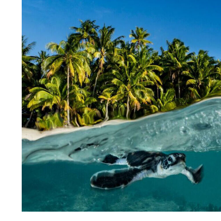
Slip
Mágico
Ver todo Bañadores
Pret-a-porter
Polos
Camisas
Shorts
Jersey y cárdigan
Chaquetas y Abrigos
Pantalones
Jerséis
Camisetas
Loungewear
Ver todo Pret-a-porter
Tallas grandes
Ver todo Tallas grandes