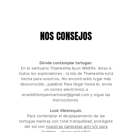
Ver todo Bebé
Accesorios
Ver todo Accesorios
NOS CONSEJOS
Sombreros y Gorras
Gorra
Gorro
Dónde contemplar tortugas:
En el santuario Thameehla Kyun Wildlife. Aviso a
Ver todo Sombreros y Gorras
todos los exploradores : la isla de Thameehla está
hecha para vosotros. No encontraréis lugar más
Toallas & pareo
desconocido, ¡palabra! Para llegar hasta él, envía
un correo electrónico a
Toallas
enwildlifemyanmartravel@gmail.com y sigue las
Toalla de algodón
instrucciones.
Pareo
Look Vilebrequin:
Ver todo Toallas & pareo
Para contemplar el desplazamiento de las
tortugas marinas con total tranquilidad, protégete
Bolsas
del sol con
nuestras camisetas anti-UV para
hombre,
,
mujer
and
niño
!