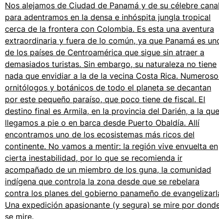
Nos alejamos de Ciudad de Panamá y de su célebre cana
para adentramos en la densa e inhóspita jungla tropical
Bolsas
cerca de la frontera con Colombia. Es esta una aventura
Ver todo Bolsas
extraordinaria y fuera de lo común, ya que Panamá es un
de los países de Centroamérica que sigue sin atraer a
Zapatos
demasiados turistas. Sin embargo, su naturaleza no tiene
nada que envidiar a la de la vecina Costa Rica. Numeroso
Chanclas
ornitólogos y botánicos de todo el planeta se decantan
Mocasín
por este pequeño paraíso, que poco tiene de fiscal. El
Calzado de Playa
destino final es Armila, en la provincia del Darién, a la qu
Ver todo Zapatos
llegamos a pie o en barca desde Puerto Obaldía. Allí
Outdoor
encontramos uno de los ecosistemas más ricos del
continente. No vamos a mentir: la región vive envuelta en
Ver todo Outdoor
cierta inestabilidad, por lo que se recomienda ir
acompañado de un miembro de los guna, la comunidad
Calcetines
indígena que controla la zona desde que se rebelara
Ver todo Calcetines
contra los planes del gobierno panameño de evangelizarl
Una expedición apasionante (y segura) se mire por dond
Juegos de playa
se mire.