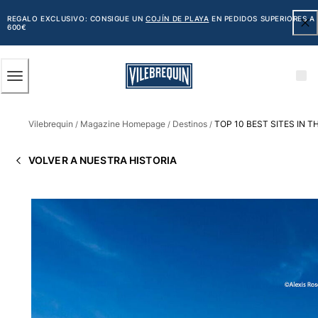
ACCESIBILIDAD
SALTAR
AL
REGALO EXCLUSIVO: CONSIGUE UN
COJÍN DE PLAYA
EN PEDIDOS SUPERIORES A
600€
CONTENIDO
PRINCIPAL
Hombre
Vilebrequin
Magazine Homepage
Destinos
TOP 10 BEST SITES IN 
Ver todo Hombre
/
/
/
Bañadores
VOLVER A NUESTRA HISTORIA
Trajes de baño
Clásico
Clásico stretch
Clásico ultra ligero
Bordados Edición Numerada
Cintura plana
Clásico corto
Clásico largo
Camiseta de baño