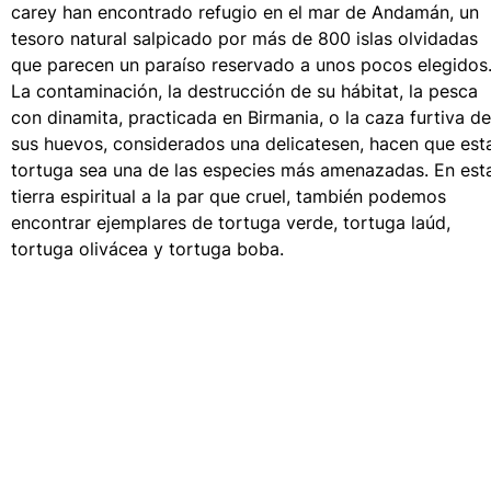
carey han encontrado refugio en el mar de Andamán, un
Trajes de baño
tesoro natural salpicado por más de 800 islas olvidadas
que parecen un paraíso reservado a unos pocos elegidos
Bañadores Una Pieza
La contaminación, la destrucción de su hábitat, la pesca
Rashguard
con dinamita, practicada en Birmania, o la caza furtiva de
Dos Piezas
sus huevos, considerados una delicatesen, hacen que est
Bebe
tortuga sea una de las especies más amenazadas. En est
Partes de abajo de bikini
tierra espiritual a la par que cruel, también podemos
Ver todo Trajes de baño
encontrar ejemplares de tortuga verde, tortuga laúd,
tortuga olivácea y tortuga boba.
Pret-a-porter
Vestidos y Faldas
Monos
Pantalones cortos
Sudaderas
Camisetas
Ver todo Pret-a-porter
Bebé