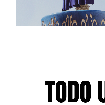
Mujer
Ver todo Mujer
Trajes de baño
Bikinis
Una pieza
Tops
Partes de abajo
Rashguards
Ver todo Trajes de baño
Pret-a-porter
TODO 
Vestidos
Polos
Shorts
Camisas
Túnicas