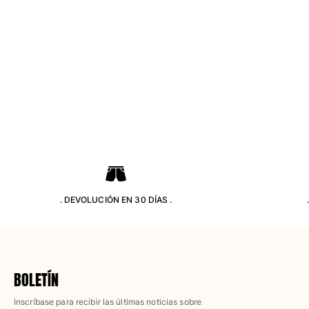
Accesorios
Ver todo Accesorios
Sombreros y Gorras
Gorra
Gorro
Ver todo Sombreros y Gorras
Toallas & pareo
Toallas
. DEVOLUCIÓN EN 30 DÍAS .
Toalla de algodón
Pareo
Ver todo Toallas & pareo
Bolsas
BOLETÍN
Bolsos y bolsas de playa
Inscríbase para recibir las últimas noticias sobre