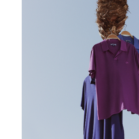
Mágico
Ver todo Bañadores
Pret-a-porter
Polos
Camisas
Shorts
Jersey y cárdigan
Chaquetas y Abrigos
Pantalones
Jerséis
Camisetas
Loungewear
Ver todo Pret-a-porter
Tallas grandes
Ver todo Tallas grandes