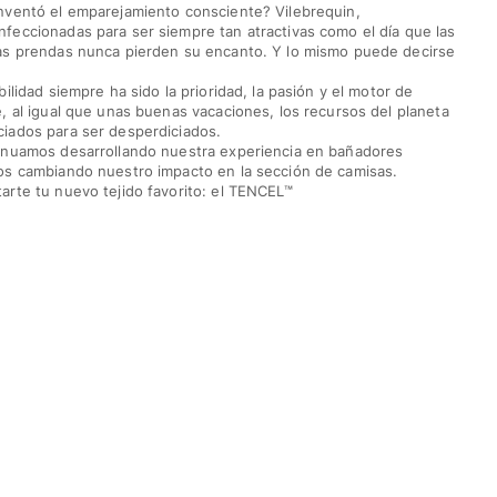
nventó el emparejamiento consciente? Vilebrequin,
feccionadas para ser siempre tan atractivas como el día que las
as prendas nunca pierden su encanto. Y lo mismo puede decirse
bilidad siempre ha sido la prioridad, la pasión y el motor de
, al igual que unas buenas vacaciones, los recursos del planeta
iados para ser desperdiciados.
inuamos desarrollando nuestra experiencia en bañadores
os cambiando nuestro impacto en la sección de camisas.
arte tu nuevo tejido favorito: el TENCEL™