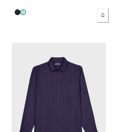
Femme
Tous les articles
Maillots de bain
Deux pièces
Une pièce
Hauts
Bas
T-shirts Anti UV
Tous les articles
Prêt-à-porter
Robes
Polos
Shorts
Chemises
Tuniques