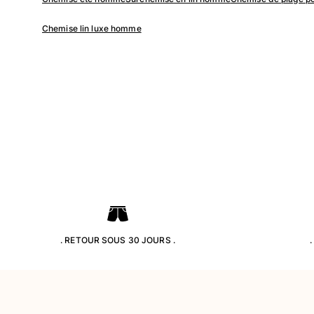
Classique ultra-léger
Brodés Edition Numérotée
Chemise lin luxe homme
T-Shirts Anti UV
Maillots de Bain magiques
Tous les articles
Prêt-à-porter
Polos
T-shirts
Pantalons
Chemises
Shorts
Sweats
Tous les articles
. RETOUR SOUS 30 JOURS .
Fille
Tous les articles