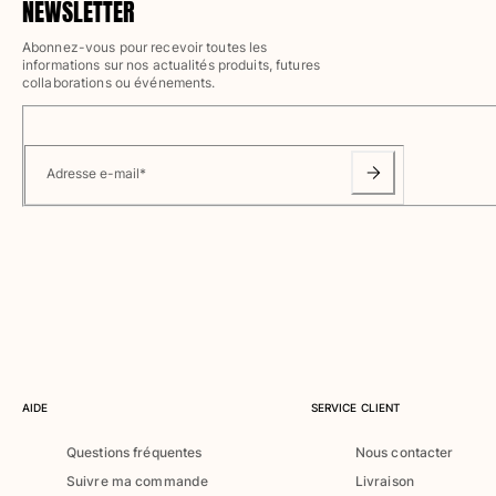
Maillots de bain
NEWSLETTER
Abonnez-vous pour recevoir toutes les
Une pièce
informations sur nos actualités produits, futures
T-shirts Anti UV
collaborations ou événements.
Bikinis
Bébé
Bas
Adresse e-mail
*
Tous les articles
Prêt-à-porter
Robes et jupes
Combinaisons
Shorts
Sweats
T-shirts
Tous les articles
AIDE
SERVICE CLIENT
Bébé
Questions fréquentes
Nous contacter
Suivre ma commande
Livraison
Tous les articles