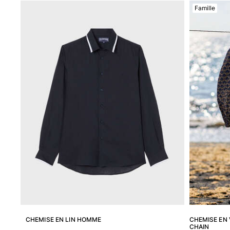
Famille
Le Magique
Tous les articles
Prêt-à-porter
Polos
Chemises
Bermudas et Shorts
Pulls et Cardigans
Vestes et Manteaux
Pantalons
Sweats
T-shirts
Loungewear
Tous les articles
Grandes tailles
Tous les articles
CHEMISE EN LIN HOMME
CHEMISE EN
CHAIN