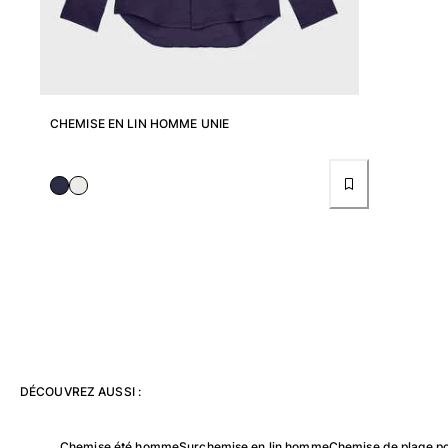
Pantalons
Sweatshirts
T-shirts
Loungewear
Kimonos
CHEMISE EN LIN HOMME UNIE
Tous les articles
Collection yachting
Tous les articles
Garçon
Tous les articles
Maillots de bain
Short de bain
Bébé
DÉCOUVREZ AUSSI :
Classique
Classique stretch
Chemise été homme
Surchemise en lin homme
Chemise de plage 