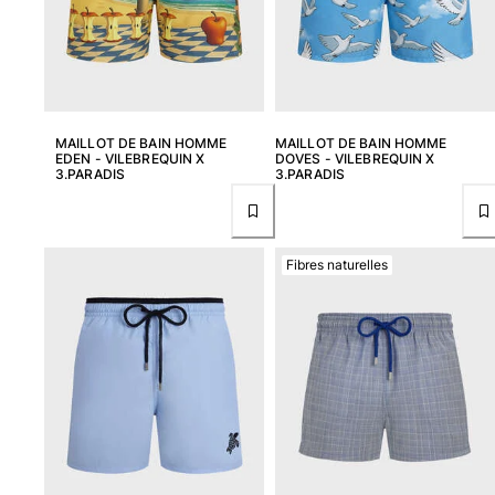
Tous les articles
Accessoires
Tous les articles
MAILLOT DE BAIN HOMME
MAILLOT DE BAIN HOMME
Casquettes et bobs
EDEN - VILEBREQUIN X
DOVES - VILEBREQUIN X
3.PARADIS
3.PARADIS
Casquettes
Bobs
Tous les articles
Fibres naturelles
Serviettes de plage et paréos
Serviettes de plage
Serviettes de plage fouta
Paréos
Tous les articles
Sacs