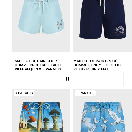
Maillots de bain
Une pièce
T-shirts Anti UV
Bikinis
Bébé
Bas
Tous les articles
MAILLOT DE BAIN COURT
MAILLOT DE BAIN BRODÉ
HOMME BRODERIE PLACÉE -
HOMME SUNNY TOPOLINO -
Prêt-à-porter
VILEBREQUIN X 3.PARADIS
VILEBREQUIN X FIAT
Robes et jupes
Combinaisons
3.PARADIS
3.PARADIS
Shorts
Sweats
T-shirts
Tous les articles
Bébé