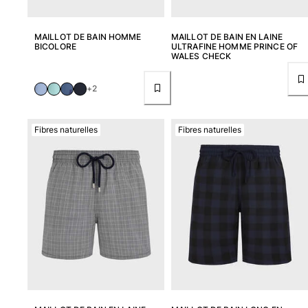
Sacs de plage
Sacs de Voyage
MAILLOT DE BAIN HOMME
MAILLOT DE BAIN EN LAINE
Mini-sacs
BICOLORE
ULTRAFINE HOMME PRINCE OF
WALES CHECK
Tote bags
Tous les articles
+2
Lunettes de soleil
Fibres naturelles
Fibres naturelles
Tous les articles
Foulards
Tous les articles
Accessoires Enfants
Chapeaux de plage
Serviettes et Ponchos
Chaussures
Chaussettes
Tous les articles