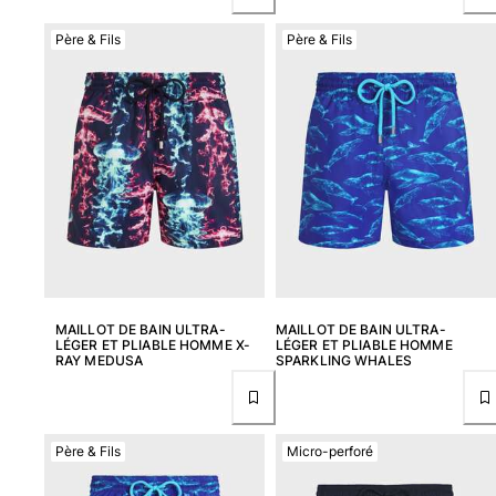
Tous les articles
Père & Fils
Père & Fils
Porte-clés
Tous les articles
Bijoux et Montres
Tous les articles
collaborations
CADEAUX
MAILLOT DE BAIN ULTRA-
MAILLOT DE BAIN ULTRA-
INSPIRATIONS
LÉGER ET PLIABLE HOMME X-
LÉGER ET PLIABLE HOMME
RAY MEDUSA
SPARKLING WHALES
LES PLAGES VILEBREQUIN
Magazine
Père & Fils
Micro-perforé
La Maison Vilebrequin
E-CARTE CADEAU