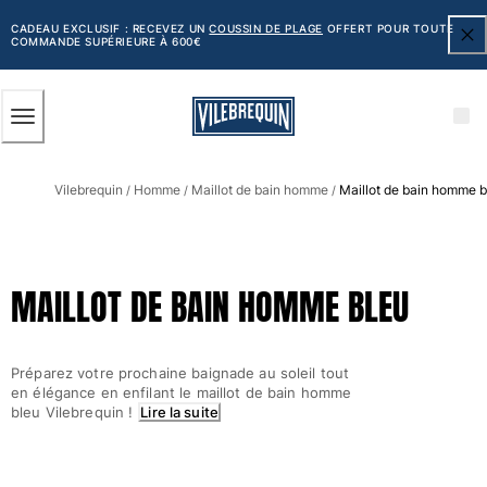
ACCESSIBILITÉ
PASSER
AU
CADEAU EXCLUSIF : RECEVEZ UN
COUSSIN DE PLAGE
OFFERT POUR TOUTE
COMMANDE SUPÉRIEURE À 600€
CONTENU
PRINCIPAL
Homme
Vilebrequin
Homme
Maillot de bain homme
Maillot de bain homme b
Tous les articles
/
/
/
Maillots de bain
Short de bain
MAILLOT DE BAIN HOMME BLEU
Classique
Classique stretch
Classique ultra-léger
Préparez votre prochaine baignade au soleil tout
Brodés Edition Numérotée
en élégance en enfilant le maillot de bain homme
Ceinture plate
bleu Vilebrequin !
Lire la suite
Le Court
Le Long
T-shirts Anti UV