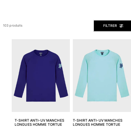
Slips de bain
Le Magique
Tous les articles
FILTRER
103 produits
Prêt-à-porter
Polos
Chemises
Bermudas et Shorts
Pulls et Cardigans
Vestes et Manteaux
Pantalons
Sweats
T-shirts
Loungewear
Tous les articles
Grandes tailles
T-SHIRT ANTI-UV MANCHES
T-SHIRT ANTI-UV MANCHES
LONGUES HOMME TORTUE
LONGUES HOMME TORTUE
Tous les articles