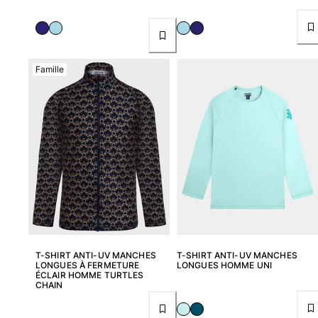
Femme
Tous les articles
Famille
Maillots de bain
Deux pièces
Une pièce
Hauts
Bas
T-shirts Anti UV
Tous les articles
Prêt-à-porter
Robes
T-SHIRT ANTI-UV MANCHES
T-SHIRT ANTI-UV MANCHES
LONGUES À FERMETURE
LONGUES HOMME UNI
Polos
ÉCLAIR HOMME TURTLES
CHAIN
Shorts
Chemises