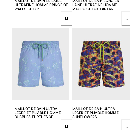
MAILLOT DE BAIN EN LAINE
MAILLOT DE BAIN LONG EN
ULTRAFINE HOMME PRINCE OF
LAINE ULTRAFINE HOMME
WALES CHECK
MACRO CHECK TARTAN
Pochettes
Tous les articles
Chaussures
Tongs
Moccasins
Chaussures de plage
Tous les articles
Outdoor
Tous les articles
Chaussettes
MAILLOT DE BAIN ULTRA-
MAILLOT DE BAIN ULTRA-
LÉGER ET PLIABLE HOMME
LÉGER ET PLIABLE HOMME
Tous les articles
BUBBLES TURTLES 3D
SUNFLOWERS
Jeux de plage