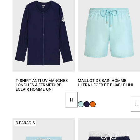
Classique stretch
Classique ultra-léger
Brodés Edition Numérotée
T-Shirts Anti UV
Maillots de Bain magiques
Tous les articles
Prêt-à-porter
Polos
T-shirts
T-SHIRT ANTI UV MANCHES
MAILLOT DE BAIN HOMME
Pantalons
LONGUES À FERMETURE
ULTRA LÉGER ET PLIABLE UNI
ÉCLAIR HOMME UNI
Chemises
Shorts
Sweats
Tous les articles
3.PARADIS
Fille
Tous les articles