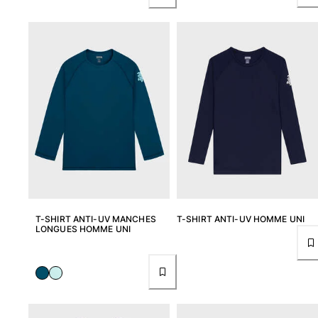
Tuniques
Pantalons
Sweatshirts
T-shirts
Loungewear
Kimonos
Tous les articles
Collection yachting
Tous les articles
Garçon
T-SHIRT ANTI-UV MANCHES
T-SHIRT ANTI-UV HOMME UNI
Tous les articles
LONGUES HOMME UNI
Maillots de bain
Short de bain
Bébé
Classique