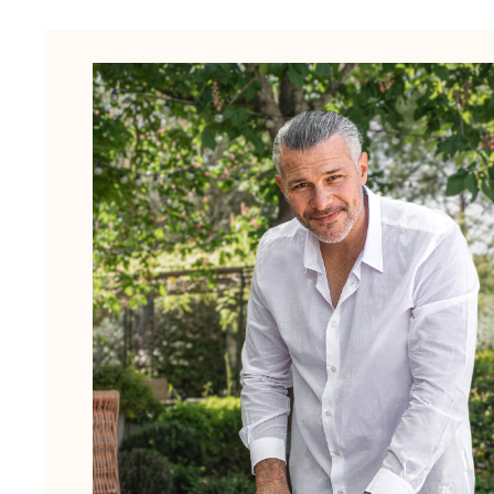
Slips de bain
Le Magique
Tous les articles
Prêt-à-porter
Polos
Chemises
Bermudas et Shorts
Pulls et Cardigans
Vestes et Manteaux
Pantalons
Sweats
T-shirts
Loungewear
Tous les articles
Grandes tailles
Tous les articles