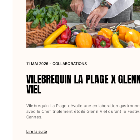
Femme
Tous les articles
Maillots de bain
Deux pièces
Une pièce
11 MAI 2026 - COLLABORATIONS
Hauts
Bas
VILEBREQUIN LA PLAGE X GLEN
T-shirts Anti UV
VIEL
Tous les articles
Prêt-à-porter
Vilebrequin La Plage dévoile une collaboration gastrono
avec le Chef triplement étoilé Glenn Viel durant le Festiv
Robes
Cannes.
Polos
Shorts
Lire la suite
Chemises