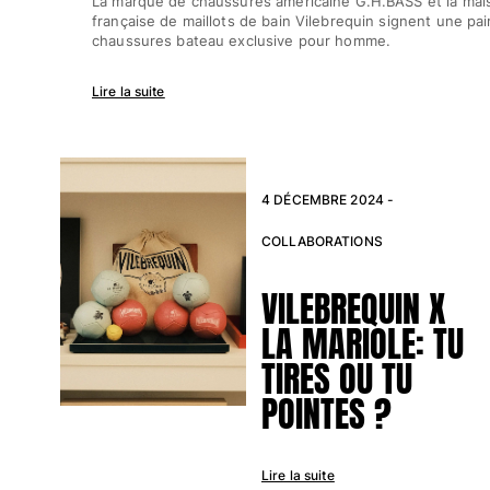
La marque de chaussures américaine G.H.BASS et la mai
française de maillots de bain Vilebrequin signent une pai
Tous les articles
chaussures bateau exclusive pour homme.
Porte-clés
Lire la suite
Tous les articles
Bijoux et Montres
4 DÉCEMBRE 2024 -
Tous les articles
collaborations
COLLABORATIONS
CADEAUX
VILEBREQUIN X
LA MARIOLE: TU
INSPIRATIONS
TIRES OU TU
LES PLAGES VILEBREQUIN
POINTES ?
Magazine
La Maison Vilebrequin
Lire la suite
E-CARTE CADEAU