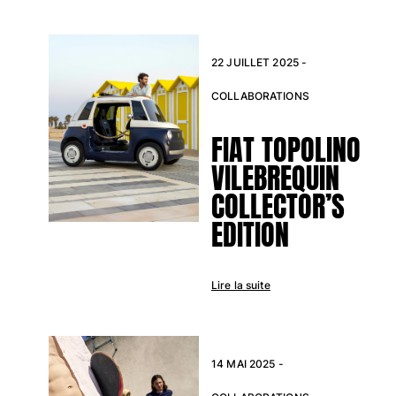
Maillots de bain
22 JUILLET 2025 -
Une pièce
T-shirts Anti UV
COLLABORATIONS
Bikinis
Bébé
FIAT TOPOLINO
Bas
VILEBREQUIN
Tous les articles
COLLECTOR’S
Prêt-à-porter
EDITION
Robes et jupes
Combinaisons
Shorts
Lire la suite
Sweats
T-shirts
Tous les articles
14 MAI 2025 -
Bébé