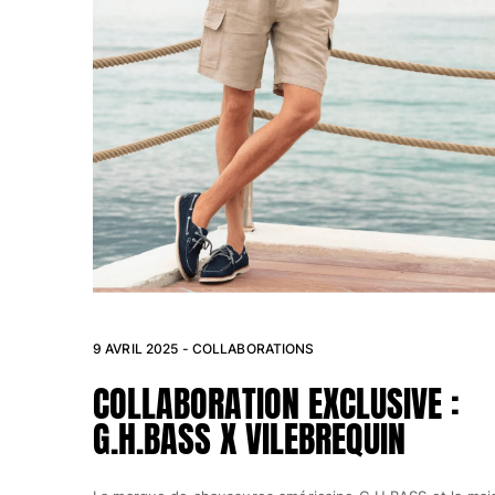
Pochettes
Tous les articles
Chaussures
Tongs
Moccasins
Chaussures de plage
Tous les articles
Outdoor
Tous les articles
9 AVRIL 2025 - COLLABORATIONS
Chaussettes
COLLABORATION EXCLUSIVE :
G.H.BASS X VILEBREQUIN
Tous les articles
Jeux de plage