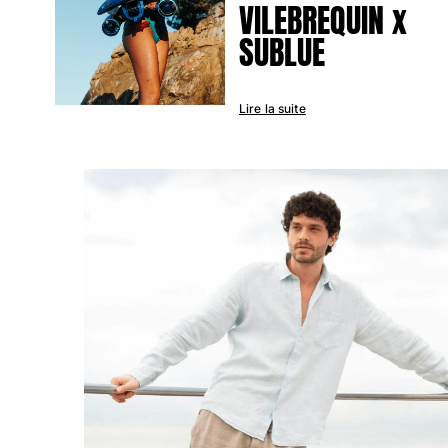
VILEBREQUIN x
Sacs de plage
SUBLUE
Sacs de Voyage
Mini-sacs
Tote bags
Lire la suite
Tous les articles
Lunettes de soleil
Tous les articles
Foulards
Tous les articles
Accessoires Enfants
Chapeaux de plage
Serviettes et Ponchos
Chaussures
Chaussettes
Tous les articles