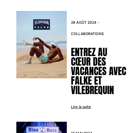
Portail des retours
28 AOÛT 2024 -
Retours
Livraison
COLLABORATIONS
Questions fréquentes
Magasins
ENTREZ AU
Nous contacter
CŒUR DES
Suivre ma commande
VACANCES AVEC
Mon compte
FALKE ET
VILEBREQUIN
Lire la suite