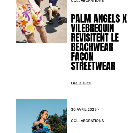
COLLABORATIONS
Tous les articles
PALM ANGELS X
Accessoires
VILEBREQUIN
Tous les articles
REVISITENT LE
Casquettes et bobs
BEACHWEAR
FAÇON
Casquettes
STREETWEAR
Bobs
Tous les articles
Serviettes de plage et paréos
Lire la suite
Serviettes de plage
Serviettes de plage fouta
Paréos
30 AVRIL 2025 -
Tous les articles
COLLABORATIONS
Sacs