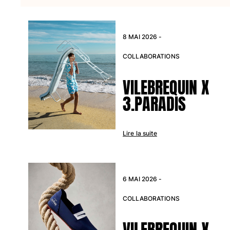
Tuniques
Pantalons
Sweatshirts
8 MAI 2026 -
T-shirts
Loungewear
COLLABORATIONS
Kimonos
Tous les articles
VILEBREQUIN X
3.PARADIS
Collection yachting
Tous les articles
Lire la suite
Garçon
Tous les articles
Maillots de bain
6 MAI 2026 -
COLLABORATIONS
Short de bain
Bébé
VILEBREQUIN X
Classique