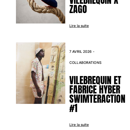
ZAGO
Classique stretch
Classique ultra-léger
Brodés Edition Numérotée
T-Shirts Anti UV
Lire la suite
Maillots de Bain magiques
Tous les articles
Prêt-à-porter
7 AVRIL 2026 -
Polos
COLLABORATIONS
T-shirts
VILEBREQUIN ET
Pantalons
Chemises
FABRICE HYBER
Shorts
SWIMTERACTION
Sweats
#1
Tous les articles
Fille
Lire la suite
Tous les articles