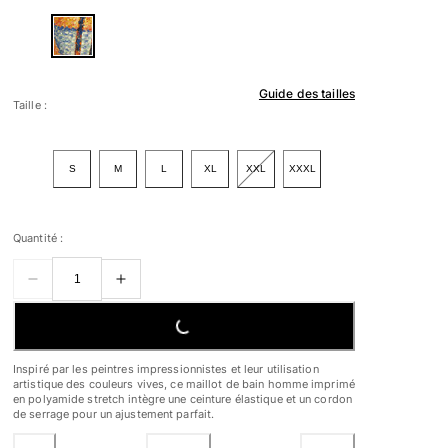
Guide des tailles
Taille :
S
M
L
XL
XXL
XXXL
Quantité :
LOADING...
Inspiré par les peintres impressionnistes et leur utilisation
artistique des couleurs vives, ce maillot de bain homme imprimé
en polyamide stretch intègre une ceinture élastique et un cordon
de serrage pour un ajustement parfait.