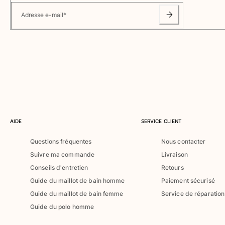
Classique ultra-léger
Adresse e-mail
*
Brodés Edition Numérotée
T-Shirts Anti UV
Maillots de Bain magiques
Tous les articles
Prêt-à-porter
Polos
T-shirts
Pantalons
AIDE
SERVICE CLIENT
Chemises
Questions fréquentes
Nous contacter
Shorts
Suivre ma commande
Livraison
Sweats
Tous les articles
Conseils d'entretien
Retours
Guide du maillot de bain homme
Paiement sécurisé
Fille
Guide du maillot de bain femme
Service de réparation
Guide du polo homme
Tous les articles