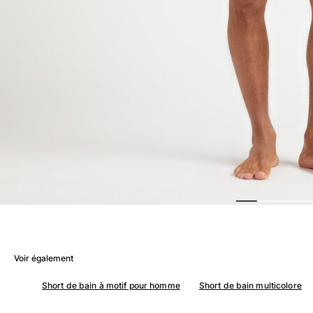
Femme
Tous les articles
Maillots de bain
Deux pièces
Une pièce
Hauts
Bas
T-shirts Anti UV
Tous les articles
Prêt-à-porter
Robes
Polos
Voir également
Shorts
Chemises
Short de bain à motif pour homme
Short de bain multicolore
Tuniques