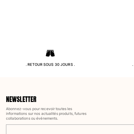
Pantalons
Sweatshirts
T-shirts
Loungewear
Kimonos
Tous les articles
Collection yachting
Tous les articles
. RETOUR SOUS 30 JOURS .
Garçon
Tous les articles
Maillots de bain
NEWSLETTER
Abonnez-vous pour recevoir toutes les
Short de bain
informations sur nos actualités produits, futures
Bébé
collaborations ou événements.
Classique
Classique stretch