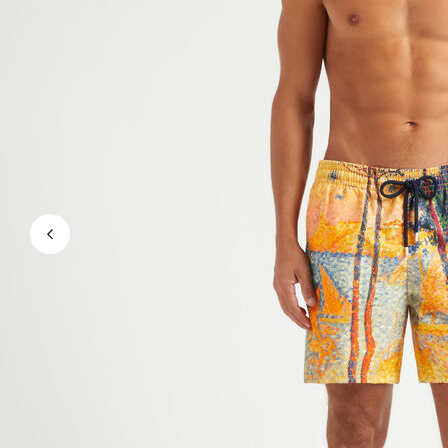
Le Magique
Tous les articles
Prêt-à-porter
Polos
Chemises
Bermudas et Shorts
Pulls et Cardigans
Vestes et Manteaux
Pantalons
Sweats
T-shirts
Loungewear
Tous les articles
Grandes tailles
Tous les articles