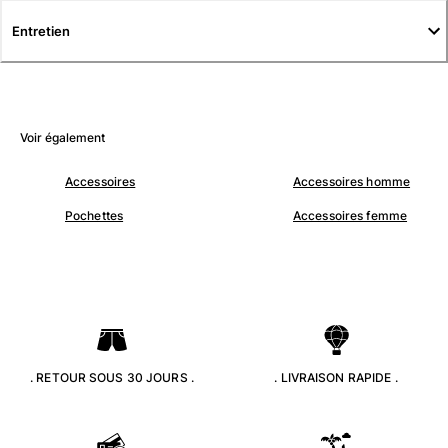
Tuniques
Entretien
Pantalons
Sweatshirts
T-shirts
Loungewear
Kimonos
Voir également
Tous les articles
Accessoires
Accessoires homme
Collection yachting
Pochettes
Accessoires femme
Tous les articles
Garçon
Tous les articles
Maillots de bain
. RETOUR SOUS 30 JOURS .
. LIVRAISON RAPIDE .
Short de bain
Bébé
Classique