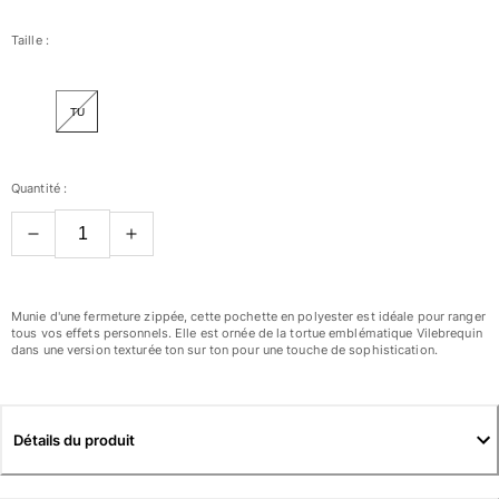
Femme
Taille :
Tous les articles
TU
Maillots de bain
Deux pièces
Quantité :
Une pièce
Hauts
Bas
T-shirts Anti UV
Tous les articles
Munie d'une fermeture zippée, cette pochette en polyester est idéale pour ranger
tous vos effets personnels. Elle est ornée de la tortue emblématique Vilebrequin
dans une version texturée ton sur ton pour une touche de sophistication.
Prêt-à-porter
Robes
Polos
Détails du produit
Shorts
Chemises