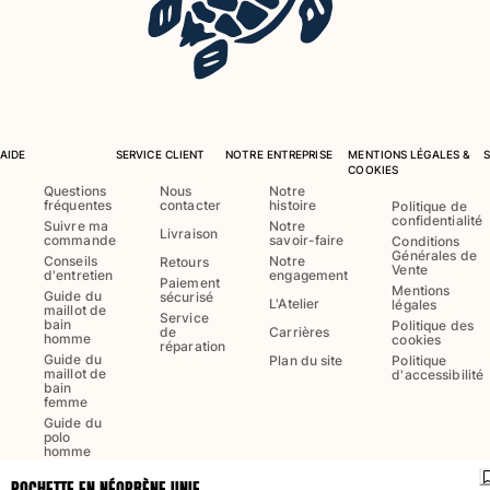
Maillots de bain
Une pièce
T-shirts Anti UV
Bikinis
AIDE
SERVICE CLIENT
NOTRE ENTREPRISE
MENTIONS LÉGALES &
Bébé
COOKIES
Bas
Questions
Nous
Notre
fréquentes
contacter
histoire
Politique de
Tous les articles
confidentialité
Suivre ma
Notre
Livraison
commande
savoir-faire
Conditions
Prêt-à-porter
Générales de
Conseils
Notre
Retours
Vente
d'entretien
engagement
Paiement
Mentions
Guide du
Robes et jupes
sécurisé
L'Atelier
légales
maillot de
Service
Combinaisons
bain
Politique des
de
Carrières
homme
cookies
réparation
Shorts
Guide du
Plan du site
Politique
maillot de
d'accessibilité
Sweats
bain
T-shirts
femme
Guide du
Tous les articles
polo
homme
Bébé
POCHETTE EN NÉOPRÈNE UNIE