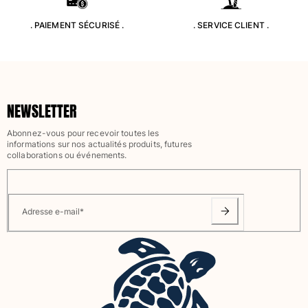
Classique stretch
. PAIEMENT SÉCURISÉ .
. SERVICE CLIENT .
Classique ultra-léger
Brodés Edition Numérotée
T-Shirts Anti UV
Maillots de Bain magiques
Tous les articles
NEWSLETTER
Prêt-à-porter
Abonnez-vous pour recevoir toutes les
informations sur nos actualités produits, futures
Polos
collaborations ou événements.
T-shirts
Pantalons
Chemises
Adresse e-mail
*
Shorts
Sweats
Tous les articles
Fille
Tous les articles