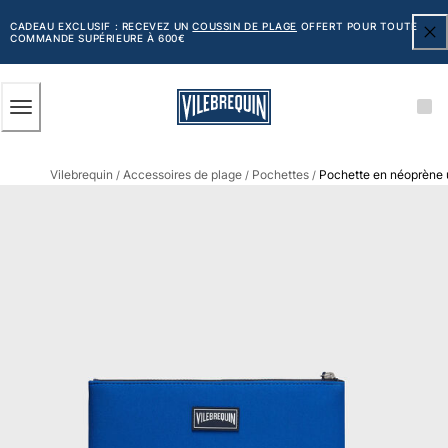
ACCESSIBILITÉ
PASSER
AU
CADEAU EXCLUSIF : RECEVEZ UN
COUSSIN DE PLAGE
OFFERT POUR TOUTE
COMMANDE SUPÉRIEURE À 600€
CONTENU
PRINCIPAL
Homme
Vilebrequin
Accessoires de plage
Pochettes
Pochette en néoprène 
Tous les articles
/
/
/
Maillots de bain
Short de bain
Classique
Classique stretch
Classique ultra-léger
Brodés Edition Numérotée
Ceinture plate
Le Court
Le Long
T-shirts Anti UV