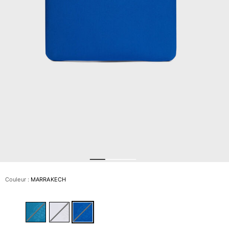
Slips de bain
Le Magique
Tous les articles
Prêt-à-porter
Polos
Chemises
Bermudas et Shorts
Pulls et Cardigans
Vestes et Manteaux
Pantalons
Sweats
T-shirts
Loungewear
Couleur :
MARRAKECH
Tous les articles
Grandes tailles
Tous les articles