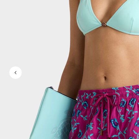
Magische Bademode
Alle Badehose anzeigen
Bekleidung
Polohemden
Shirts
Shorts
Pullover und Strickjacke
Oberbekleidung
Hosen
Pullover
T-Shirts
Loungewear-kollektion
Alle Bekleidung anzeigen
Große Größen
Alle Große Größen anzeigen