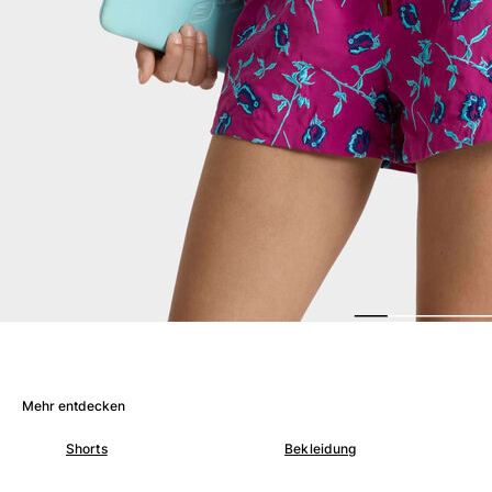
Damen
Alle Damen anzeigen
Bademode
Bikinis
Einteiler
Oberteile
Badeanzug
Rashguards
Alle Bademode anzeigen
Bekleidung
Kleider
Polos
Mehr entdecken
Shorts
Hemden
Shorts
Bekleidung
Tuniken