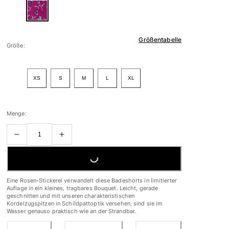
Größentabelle
Größe:
XS
S
M
L
XL
Menge:
LOADING...
Eine Rosen-Stickerei verwandelt diese Badeshorts in limitierter
Auflage in ein kleines, tragbares Bouquet. Leicht, gerade
geschnitten und mit unseren charakteristischen
Kordelzugspitzen in Schildpattoptik versehen, sind sie im
Wasser genauso praktisch wie an der Strandbar.