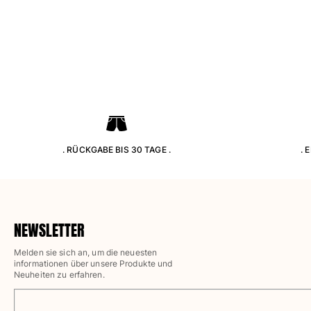
Hosen
Sweatshirts
T-Shirts
Loungewear-Kollektion
Kimonos
Alle Bekleidung anzeigen
Yachting collection
Alle Yachting collection anzeigen
. RÜCKGABE BIS 30 TAGE .
. 
Jungen
Alle Jungen anzeigen
Badehose
NEWSLETTER
Melden sie sich an, um die neuesten
Badeshorts
informationen über unsere Produkte und
Babys
Neuheiten zu erfahren.
Klassische
Klassische stretch