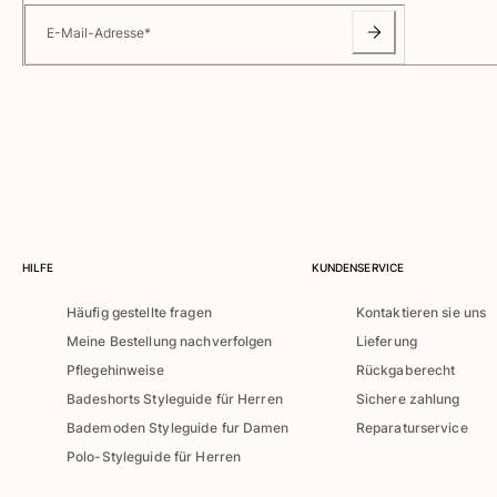
Klassische dünne Stoffe finden
E-Mail-Adresse
*
Bademode Bestickte
Shirt mit UV-Schutz
Magische Badehose
Alle Badehose anzeigen
Bekleidung
Polohemden
T-Shirts
Hosen
HILFE
KUNDENSERVICE
Hemden
Häufig gestellte fragen
Kontaktieren sie uns
Shorts
Meine Bestellung nachverfolgen
Lieferung
Sweatshirts
Alle Bekleidung anzeigen
Pflegehinweise
Rückgaberecht
Badeshorts Styleguide für Herren
Sichere zahlung
Mädchen
Bademoden Styleguide fur Damen
Reparaturservice
Polo-Styleguide für Herren
Alle Mädchen anzeigen