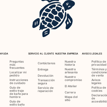
Trajes de baño
Bañadores Una Pieza
Rashguard
Dos Piezas
Bebe
Partes de abajo de bikini
Ver todo Trajes de baño
AYUDA
SERVICIO AL CLIENTE
NUESTRA EMPRESA
AVISOS LEGALES
Pret-a-porter
Preguntas
Nuestra
Política de
Contáctanos
más
historia
privacidad
Vestidos y Faldas
frecuentes
Nuestra
Términos y
Entrega
Monos
Localizar mi
artesanía
condicione
pedido
de venta
Devolución
Pantalones cortos
Nuestro
Instrucciones
compromiso
Avisos
Transacción
Sudaderas
de cuidado
legales
segura
El Atelier
Guía de
Política de
Camisetas
Servicio de
estilo traje
cookies
reparación
Carrera
Ver todo Pret-a-porter
de baño para
Declaració
hombre
Mapa del
de
sitio
Guía de
accesibili
Bebé
estilo baño