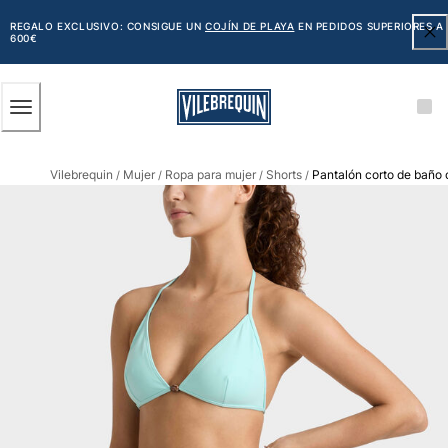
ACCESIBILIDAD
SALTAR
AL
REGALO EXCLUSIVO: CONSIGUE UN
COJÍN DE PLAYA
EN PEDIDOS SUPERIORES A
600€
CONTENIDO
PRINCIPAL
Hombre
Vilebrequin
Mujer
Ropa para mujer
Shorts
Pantalón corto de baño 
Ver todo Hombre
/
/
/
/
Bañadores
Trajes de baño
Clásico
Clásico stretch
Clásico ultra ligero
Bordados Edición Numerada
Cintura plana
Clásico corto
Clásico largo
Camiseta de baño