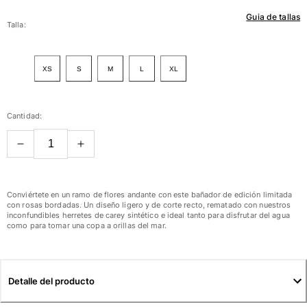
Guia de tallas
Mujer
Talla:
Ver todo Mujer
XS
S
M
L
XL
Trajes de baño
Bikinis
Cantidad:
Una pieza
Tops
Partes de abajo
Rashguards
Ver todo Trajes de baño
Conviértete en un ramo de flores andante con este bañador de edición limitada
con rosas bordadas. Un diseño ligero y de corte recto, rematado con nuestros
inconfundibles herretes de carey sintético e ideal tanto para disfrutar del agua
Pret-a-porter
como para tomar una copa a orillas del mar.
Vestidos
Polos
Shorts
Detalle del producto
Camisas