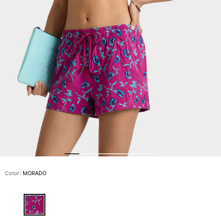
Slip
Mágico
Ver todo Bañadores
Pret-a-porter
Polos
Camisas
Shorts
Jersey y cárdigan
Chaquetas y Abrigos
Pantalones
Jerséis
Camisetas
Loungewear
Color:
MORADO
Ver todo Pret-a-porter
Tallas grandes
Ver todo Tallas grandes