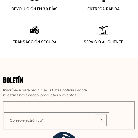
Clásico stretch
. DEVOLUCIÓN EN 30 DÍAS .
. ENTREGA RÁPIDA .
Clásico ultra ligero
Trajes de baño Bordados
Camiseta de baño
Trajes de baño mágicos
Ver todo Trajes de baño
. TRANSACCIÓN SEGURA .
. SERVICIO AL CLIENTE .
Pret-a-porter
Polos
Camisetas
BOLETÍN
Pantalones
Camisas
Inscríbase para recibir las últimas noticias sobre
nuestras novedades, productos y eventos.
Shorts
Sudaderas
Ver todo Pret-a-porter
Correo electrónico
*
Niña
Ver todo Niña