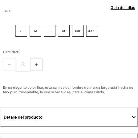
Guia de tallas
Mujer
Talla:
Ver todo Mujer
S
M
L
XL
XXL
XXXL
Trajes de baño
Bikinis
Cantidad:
Una pieza
Tops
Partes de abajo
Rashguards
Ver todo Trajes de baño
En un elegante color liso, esta camisa de hombre de manga larga está hecha de
lino puro transpirable, lo que la hace ideal para el clima cálido.
Pret-a-porter
Vestidos
Detalle del producto
Polos
Shorts
Camisas