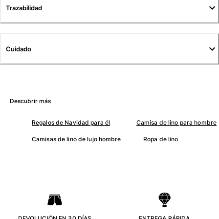
Túnicas
Trazabilidad
Pantalones
Sweatshirts
Camisetas
Cuidado
Colección loungewear
Kimonos
Ver todo Pret-a-porter
Yachting collection
Descubrir más
Ver todo Yachting collection
Regalos de Navidad para él
Camisa de lino para hombre
Niño
Camisas de lino de lujo hombre
Ropa de lino
Ver todo Niño
Trajes de baño
Traje de baño
Bebé
Clásico
. DEVOLUCIÓN EN 30 DÍAS .
. ENTREGA RÁPIDA .