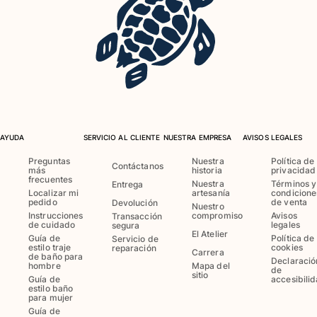
Trajes de baño
Bañadores Una Pieza
Rashguard
Dos Piezas
Bebe
Partes de abajo de bikini
Ver todo Trajes de baño
AYUDA
SERVICIO AL CLIENTE
NUESTRA EMPRESA
AVISOS LEGALES
Pret-a-porter
Preguntas
Nuestra
Política de
Contáctanos
más
historia
privacidad
frecuentes
Nuestra
Términos y
Entrega
Vestidos y Faldas
Localizar mi
artesanía
condicione
pedido
de venta
Devolución
Nuestro
Monos
Instrucciones
compromiso
Avisos
Transacción
de cuidado
legales
segura
Pantalones cortos
El Atelier
Guía de
Política de
Servicio de
Sudaderas
estilo traje
cookies
reparación
Carrera
de baño para
Camisetas
Declaració
hombre
Mapa del
de
sitio
Ver todo Pret-a-porter
Guía de
accesibili
estilo baño
para mujer
Bebé
Guía de