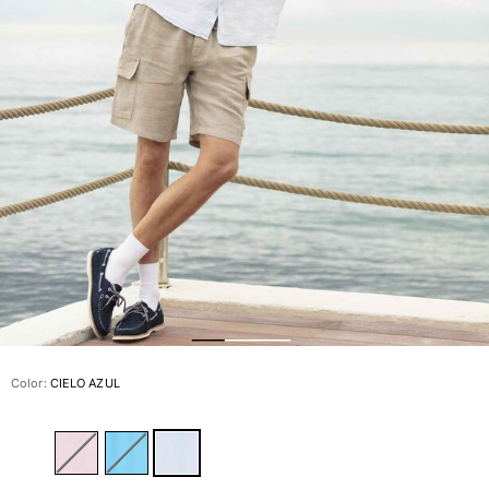
Slip
Mágico
Ver todo Bañadores
Pret-a-porter
Polos
Camisas
Shorts
Jersey y cárdigan
Chaquetas y Abrigos
Pantalones
Jerséis
Camisetas
Loungewear
Color:
CIELO AZUL
Ver todo Pret-a-porter
Tallas grandes
Ver todo Tallas grandes