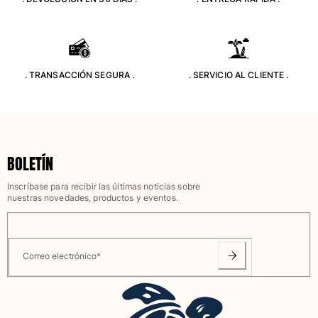
Clásico stretch
Clásico ultra ligero
Trajes de baño Bordados
Camiseta de baño
. TRANSACCIÓN SEGURA .
. SERVICIO AL CLIENTE .
Trajes de baño mágicos
Ver todo Trajes de baño
Pret-a-porter
Polos
BOLETÍN
Camisetas
Inscríbase para recibir las últimas noticias sobre
Pantalones
nuestras novedades, productos y eventos.
Camisas
Shorts
Sudaderas
Ver todo Pret-a-porter
Correo electrónico
*
Niña
Ver todo Niña