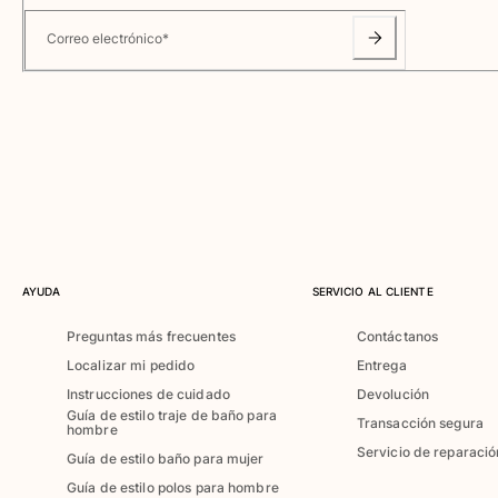
Clásico ultra ligero
Correo electrónico
*
Trajes de baño Bordados
Camiseta de baño
Trajes de baño mágicos
Ver todo Trajes de baño
Pret-a-porter
Polos
Camisetas
Pantalones
Camisas
AYUDA
SERVICIO AL CLIENTE
Shorts
Preguntas más frecuentes
Contáctanos
Sudaderas
Localizar mi pedido
Entrega
Ver todo Pret-a-porter
Instrucciones de cuidado
Devolución
Niña
Guía de estilo traje de baño para
Transacción segura
hombre
Servicio de reparació
Guía de estilo baño para mujer
Ver todo Niña
Guía de estilo polos para hombre