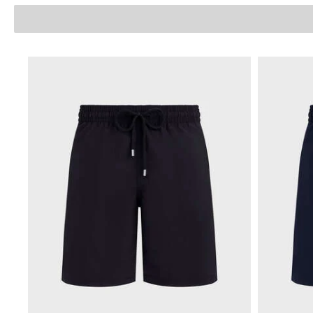
Mágico
Ver todo Bañadores
Pret-a-porter
Polos
Camisas
Shorts
Jersey y cárdigan
Chaquetas y Abrigos
Pantalones
Jerséis
Camisetas
Loungewear
Ver todo Pret-a-porter
Tallas grandes
Ver todo Tallas grandes