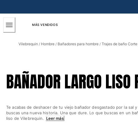
ACCESIBILIDAD
SALTAR
AL
CONTENIDO
PRINCIPAL
MÁS VENDIDOS
Hombre
Vilebrequin
Hombre
Bañadores para hombre
Trajes de baño Corte
/
/
/
Ver todo Hombre
Bañadores
Trajes de baño
BAÑADOR LARGO LISO
Clásico
Clásico stretch
Clásico ultra ligero
Bordados Edición Numerada
Te acabas de deshacer de tu viejo bañador desgastado por la sal y e
Cintura plana
buscas una nueva historia. Una que dure. Lo que buscas en un ba
Clásico corto
liso de Vilebrequin.
Leer más
Clásico largo
Camiseta de baño
Slip