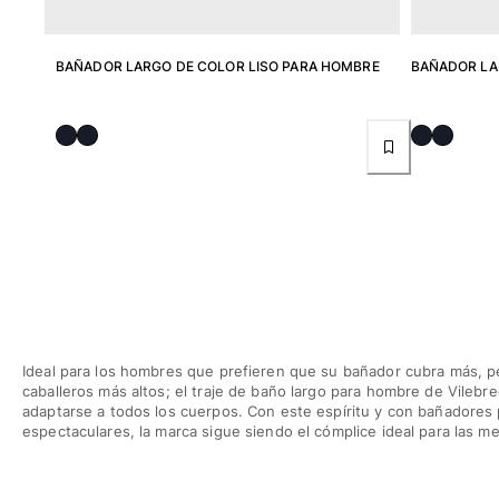
Mujer
Ver todo Mujer
BAÑADOR LARGO DE COLOR LISO PARA HOMBRE
BAÑADOR LA
Trajes de baño
Bikinis
Una pieza
Tops
Partes de abajo
Rashguards
Ver todo Trajes de baño
Pret-a-porter
Ideal para los hombres que prefieren que su bañador cubra más, p
Vestidos
caballeros más altos; el traje de baño largo para hombre de Vilebr
Polos
adaptarse a todos los cuerpos. Con este espíritu y con bañadores
Shorts
espectaculares, la marca sigue siendo el cómplice ideal para las me
Camisas
Túnicas