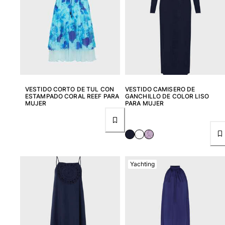
Túnicas
Pantalones
Sweatshirts
Camisetas
Colección loungewear
Kimonos
Ver todo Pret-a-porter
VESTIDO CORTO DE TUL CON
VESTIDO CAMISERO DE
Yachting collection
ESTAMPADO CORAL REEF PARA
GANCHILLO DE COLOR LISO
MUJER
PARA MUJER
Ver todo Yachting collection
Niño
Ver todo Niño
Yachting
Trajes de baño
Traje de baño
Bebé
Clásico