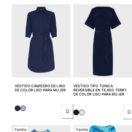
Slip
Mágico
Ver todo Bañadores
Pret-a-porter
Polos
Camisas
Shorts
Jersey y cárdigan
Chaquetas y Abrigos
Pantalones
VESTIDO CAMISERO DE LINO
VESTIDO TIPO TÚNICA
Jerséis
DE COLOR LISO PARA MUJER
REVERSIBLE EN TEJIDO TERRY
Camisetas
DE COLOR LISO PARA MUJER
Loungewear
Ver todo Pret-a-porter
Tallas grandes
Familia
Familia
Ver todo Tallas grandes