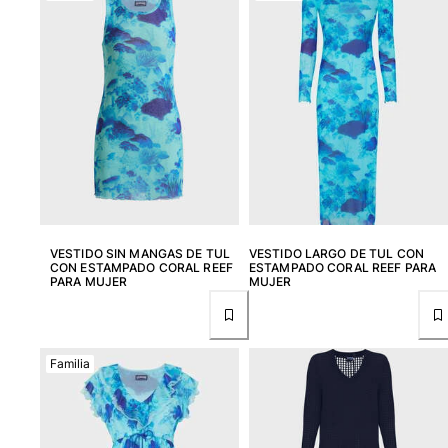
Mujer
Ver todo Mujer
Trajes de baño
Bikinis
Una pieza
Tops
Partes de abajo
VESTIDO SIN MANGAS DE TUL
VESTIDO LARGO DE TUL CON
Rashguards
CON ESTAMPADO CORAL REEF
ESTAMPADO CORAL REEF PARA
Ver todo Trajes de baño
PARA MUJER
MUJER
Pret-a-porter
Vestidos
Familia
Polos
Shorts
Camisas