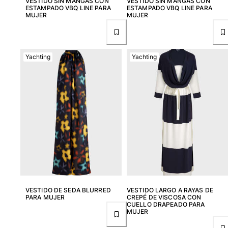
VESTIDO SIN MANGAS CON
VESTIDO SIN MANGAS CON
ESTAMPADO VBQ LINE PARA
ESTAMPADO VBQ LINE PARA
Ver todo Bebé
MUJER
MUJER
Accesorios
Ver todo Accesorios
Yachting
Yachting
Sombreros y Gorras
Gorra
Gorro
Ver todo Sombreros y Gorras
Toallas & pareo
Toallas
Toalla de algodón
Pareo
VESTIDO DE SEDA BLURRED
VESTIDO LARGO A RAYAS DE
Ver todo Toallas & pareo
PARA MUJER
CREPÉ DE VISCOSA CON
CUELLO DRAPEADO PARA
MUJER
Bolsas