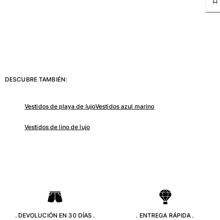
Bolsos y bolsas de playa
Bolso para Viajes
Mini bolsos
Bolso tote
Ver todo Bolsas
Gafas de sol
DESCUBRE TAMBIÉN:
Ver todo Gafas de sol
Vestidos de playa de lujo
Vestidos azul marino
Pañuelos de playa
Vestidos de lino de lujo
Ver todo Pañuelos de playa
Accesorios Niños
Sombrero para niños
Toallas y Ponchos de playa
Zapatos
Calcetines
. DEVOLUCIÓN EN 30 DÍAS .
. ENTREGA RÁPIDA .
Ver todo Accesorios Niños