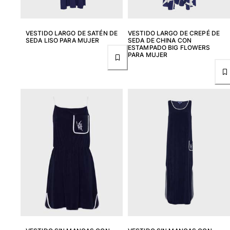
Trajes de baño
VESTIDO LARGO DE SATÉN DE
VESTIDO LARGO DE CREPÉ DE
Bañadores Una Pieza
SEDA LISO PARA MUJER
SEDA DE CHINA CON
ESTAMPADO BIG FLOWERS
Rashguard
PARA MUJER
Dos Piezas
Bebe
Partes de abajo de bikini
Ver todo Trajes de baño
Pret-a-porter
Vestidos y Faldas
Monos
Pantalones cortos
Sudaderas
Camisetas
Ver todo Pret-a-porter
Bebé