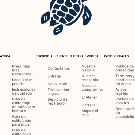
Ver todo Juegos de playa
Llavero
Ver todo Llavero
Joyería y Relojes
Ver todo Joyería y Relojes
AYUDA
SERVICIO AL CLIENTE
NUESTRA EMPRESA
AVISOS LEGALES
Colaboraciones
Preguntas
Nuestra
Política de
Contáctanos
más
historia
privacidad
frecuentes
Nuestra
Términos y
Entrega
REGALOS
Localizar mi
artesanía
condicione
pedido
de venta
Devolución
Nuestro
Instrucciones
compromiso
Avisos
Transacción
Inspiración
de cuidado
legales
segura
El Atelier
Guía de
Política de
Servicio de
LAS PLAYAS VILEBREQUIN
estilo traje
cookies
reparación
Carrera
de baño para
Declaració
hombre
Mapa del
de
sitio
Guía de
accesibili
Magazine
estilo baño
para mujer
La Maison Vilebrequin
Guía de
estilo polos
Tarjeta Regalo