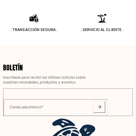
Bolsas
Ver todo Bolsas
. TRANSACCIÓN SEGURA .
. SERVICIO AL CLIENTE .
Zapatos
Chanclas
Mocasín
Calzado de Playa
BOLETÍN
Ver todo Zapatos
Inscríbase para recibir las últimas noticias sobre
Outdoor
nuestras novedades, productos y eventos.
Ver todo Outdoor
Calcetines
Correo electrónico
*
Ver todo Calcetines
Juegos de playa