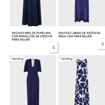
Clásico stretch
Clásico ultra ligero
Trajes de baño Bordados
Camiseta de baño
Trajes de baño mágicos
Ver todo Trajes de baño
VESTIDO MIDI DE POPELINA
VESTIDO LARGO DE SATÉN DE
CON MEDALLÓN DE CROCHÉ
SEDA LISO PARA MUJER
PARA MUJER
Pret-a-porter
Polos
Camisetas
Yachting
Yachting
Pantalones
Camisas
Shorts
Sudaderas
Ver todo Pret-a-porter
Niña
Ver todo Niña