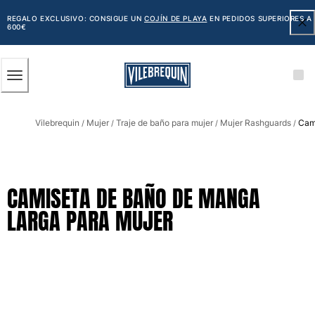
ACCESIBILIDAD
SALTAR
AL
REGALO EXCLUSIVO: CONSIGUE UN
COJÍN DE PLAYA
EN PEDIDOS SUPERIORES A
600€
CONTENIDO
PRINCIPAL
Hombre
Vilebrequin
Mujer
Traje de baño para mujer
Mujer Rashguards
Cami
Ver todo Hombre
/
/
/
/
Bañadores
Trajes de baño
CAMISETA DE BAÑO DE MANGA
Clásico
LARGA PARA MUJER
Clásico stretch
Clásico ultra ligero
Bordados Edición Numerada
Cintura plana
Clásico corto
Clásico largo
Camiseta de baño