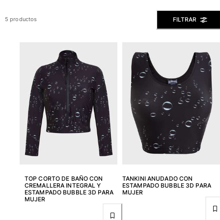
Slip
FILTRAR
5 productos
Mágico
Ver todo Bañadores
Pret-a-porter
Polos
Camisas
Shorts
Jersey y cárdigan
Chaquetas y Abrigos
Pantalones
Jerséis
Camisetas
Loungewear
TOP CORTO DE BAÑO CON
TANKINI ANUDADO CON
Ver todo Pret-a-porter
CREMALLERA INTEGRAL Y
ESTAMPADO BUBBLE 3D PARA
ESTAMPADO BUBBLE 3D PARA
MUJER
Tallas grandes
MUJER
Ver todo Tallas grandes