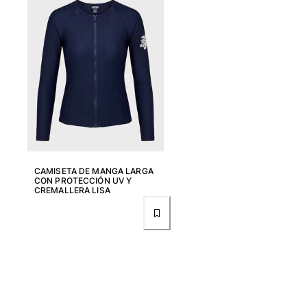
Túnicas
Pantalones
Sweatshirts
Camisetas
Colección loungewear
Kimonos
Ver todo Pret-a-porter
Yachting collection
Ver todo Yachting collection
CAMISETA DE MANGA LARGA
CON PROTECCIÓN UV Y
Niño
CREMALLERA LISA
Ver todo Niño
Trajes de baño
Traje de baño
Bebé
Clásico