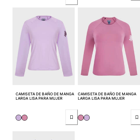
Mujer
Ver todo Mujer
Trajes de baño
Bikinis
Una pieza
Tops
Partes de abajo
Rashguards
Ver todo Trajes de baño
CAMISETA DE BAÑO DE MANGA
CAMISETA DE BAÑO DE MANGA
LARGA LISA PARA MUJER
LARGA LISA PARA MUJER
Pret-a-porter
Vestidos
Polos
Shorts
Camisas