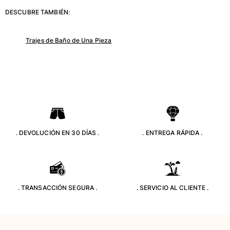
Clásico stretch
DESCUBRE TAMBIÉN:
Clásico ultra ligero
Trajes de baño Bordados
Trajes de Baño de Una Pieza
Camiseta de baño
Trajes de baño mágicos
Ver todo Trajes de baño
Pret-a-porter
Polos
Camisetas
. DEVOLUCIÓN EN 30 DÍAS .
. ENTREGA RÁPIDA .
Pantalones
Camisas
Shorts
Sudaderas
Ver todo Pret-a-porter
. TRANSACCIÓN SEGURA .
. SERVICIO AL CLIENTE .
Niña
Ver todo Niña