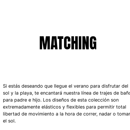
Mujer
Ver todo Mujer
Trajes de baño
MATCHING
Bikinis
Una pieza
Tops
Partes de abajo
Rashguards
Ver todo Trajes de baño
Si estás deseando que llegue el verano para disfrutar del
Pret-a-porter
sol y la playa, te encantará nuestra línea de trajes de bañ
para padre e hijo. Los diseños de esta colección son
Vestidos
extremadamente elásticos y flexibles para permitir total
Polos
libertad de movimiento a la hora de correr, nadar o toma
Shorts
el sol.
Camisas