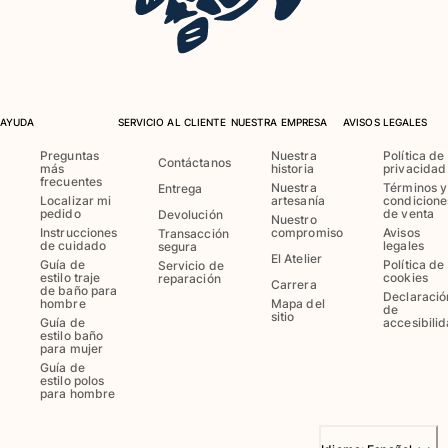
La Maison Vilebrequin
Tarjeta Regalo
Portal de devoluciones
Devolución
AYUDA
SERVICIO AL CLIENTE
NUESTRA EMPRESA
AVISOS LEGALES
Entrega
Preguntas
Nuestra
Política de
Contáctanos
Preguntas más frecuentes
más
historia
privacidad
frecuentes
Nuestra
Términos y
Entrega
Buscar una tienda
Localizar mi
artesanía
condicione
Contáctanos
pedido
de venta
Devolución
Nuestro
Instrucciones
compromiso
Avisos
Transacción
Rastrear mi pedido
de cuidado
legales
segura
El Atelier
Guía de
Política de
Servicio de
estilo traje
cookies
reparación
Carrera
de baño para
Mi cuenta
Declaració
hombre
Mapa del
de
sitio
Guía de
accesibili
estilo baño
para mujer
Guía de
estilo polos
para hombre