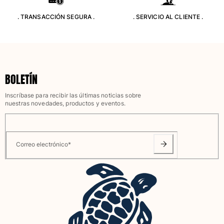
Ver todo Juegos de playa
. TRANSACCIÓN SEGURA .
. SERVICIO AL CLIENTE .
Llavero
Ver todo Llavero
Joyería y Relojes
BOLETÍN
Ver todo Joyería y Relojes
Inscríbase para recibir las últimas noticias sobre
nuestras novedades, productos y eventos.
Colaboraciones
REGALOS
Correo electrónico
*
Trajes de baño padre e hijo
Inspiración
LAS PLAYAS VILEBREQUIN
Magazine