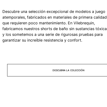
Túnicas
Pantalones
Descubre una selección excepcional de modelos a juego
Sweatshirts
atemporales, fabricados en materiales de primera calidad
Camisetas
que requieren poco mantenimiento. En Vilebrequin,
Colección loungewear
fabricamos nuestros shorts de baño sin sustancias tóxica
Kimonos
y los sometemos a una serie de rigurosas pruebas para
Ver todo Pret-a-porter
garantizar su increíble resistencia y confort.
Yachting collection
Ver todo Yachting collection
Niño
DESCUBRA LA COLECCIÓN
Ver todo Niño
Trajes de baño
Traje de baño
Bebé
Clásico