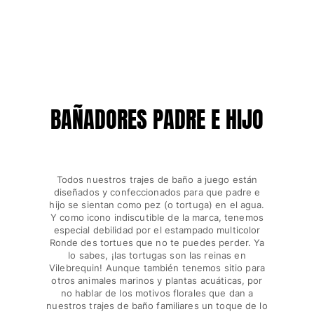
Ver todo Bebé
Accesorios
Ver todo Accesorios
Sombreros y Gorras
BAÑADORES PADRE E HIJO
Gorra
Gorro
Ver todo Sombreros y Gorras
Todos nuestros trajes de baño a juego están
Toallas & pareo
diseñados y confeccionados para que padre e
hijo se sientan como pez (o tortuga) en el agua.
Y como icono indiscutible de la marca, tenemos
Toallas
especial debilidad por el estampado multicolor
Toalla de algodón
Ronde des tortues que no te puedes perder. Ya
Pareo
lo sabes, ¡las tortugas son las reinas en
Vilebrequin! Aunque también tenemos sitio para
Ver todo Toallas & pareo
otros animales marinos y plantas acuáticas, por
no hablar de los motivos florales que dan a
Bolsas
nuestros trajes de baño familiares un toque de lo