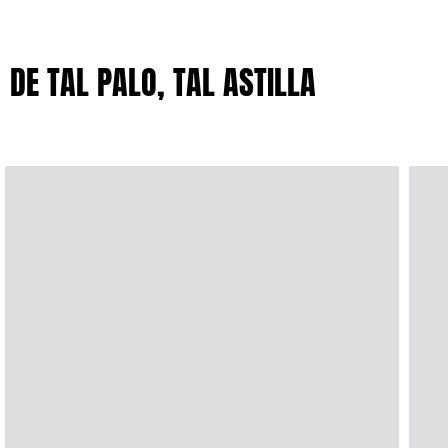
Clásico stretch
Clásico ultra ligero
Trajes de baño Bordados
DE TAL PALO, TAL ASTILLA
Camiseta de baño
Trajes de baño mágicos
Ver todo Trajes de baño
Pret-a-porter
Polos
Camisetas
Pantalones
Camisas
Shorts
Sudaderas
Ver todo Pret-a-porter
Niña
Ver todo Niña