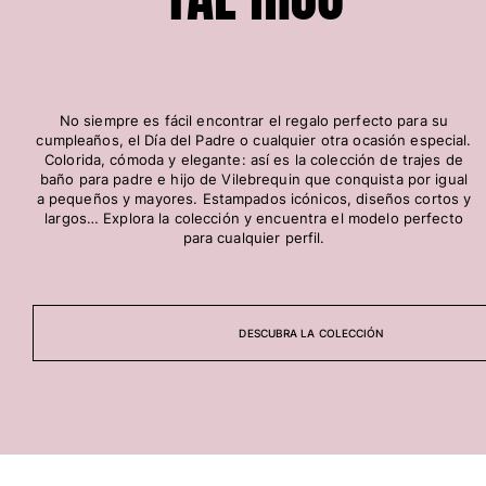
Slip
Mágico
Ver todo Bañadores
Pret-a-porter
No siempre es fácil encontrar el regalo perfecto para su
cumpleaños, el Día del Padre o cualquier otra ocasión especial.
Colorida, cómoda y elegante: así es la colección de trajes de
Polos
baño para padre e hijo de Vilebrequin que conquista por igual
Camisas
a pequeños y mayores. Estampados icónicos, diseños cortos y
Shorts
largos… Explora la colección y encuentra el modelo perfecto
para cualquier perfil.
Jersey y cárdigan
Chaquetas y Abrigos
Pantalones
Jerséis
DESCUBRA LA COLECCIÓN
Camisetas
Loungewear
Ver todo Pret-a-porter
Tallas grandes
Ver todo Tallas grandes