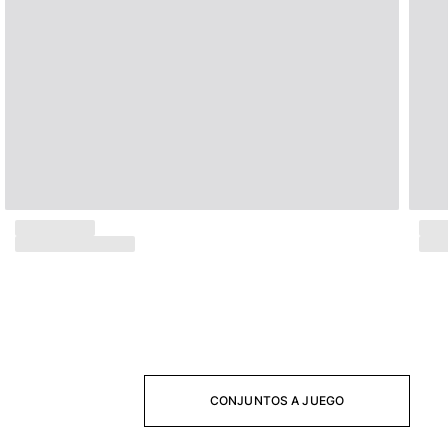
Trajes de baño
Bañadores Una Pieza
Rashguard
Dos Piezas
Bebe
Partes de abajo de bikini
Ver todo Trajes de baño
Pret-a-porter
Vestidos y Faldas
Monos
Pantalones cortos
Sudaderas
Camisetas
Ver todo Pret-a-porter
CONJUNTOS A JUEGO
Bebé