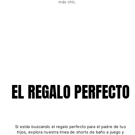
más chic.
Bolsos y bolsas de playa
Bolso para Viajes
Mini bolsos
Bolso tote
Ver todo Bolsas
Gafas de sol
Ver todo Gafas de sol
Pañuelos de playa
Ver todo Pañuelos de playa
EL REGALO PERFECTO
Accesorios Niños
Sombrero para niños
Toallas y Ponchos de playa
Zapatos
Si estás buscando el regalo perfecto para el padre de tus
Calcetines
hijos, explora nuestra línea de shorts de baño a juego y
Ver todo Accesorios Niños