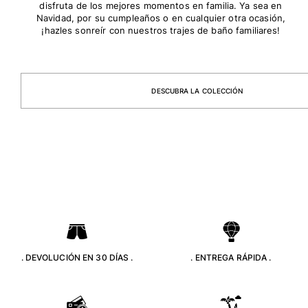
disfruta de los mejores momentos en familia. Ya sea en
Navidad, por su cumpleaños o en cualquier otra ocasión,
Bolsas
¡hazles sonreír con nuestros trajes de baño familiares!
Ver todo Bolsas
Zapatos
DESCUBRA LA COLECCIÓN
Chanclas
Mocasín
Calzado de Playa
Ver todo Zapatos
Outdoor
Ver todo Outdoor
Calcetines
. DEVOLUCIÓN EN 30 DÍAS .
. ENTREGA RÁPIDA .
Ver todo Calcetines
Juegos de playa