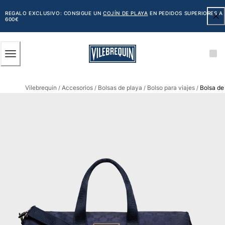
ACCESIBILIDAD
SALTAR
AL
REGALO EXCLUSIVO: CONSIGUE UN
COJÍN DE PLAYA
EN PEDIDOS SUPERIORES A
600€
CONTENIDO
PRINCIPAL
Hombre
Vilebrequin
Accesorios
Bolsas de playa
Bolso para viajes
Bolsa de
Ver todo Hombre
/
/
/
/
Bañadores
Trajes de baño
Clásico
Clásico stretch
Clásico ultra ligero
Bordados Edición Numerada
Cintura plana
Clásico corto
Clásico largo
Camiseta de baño