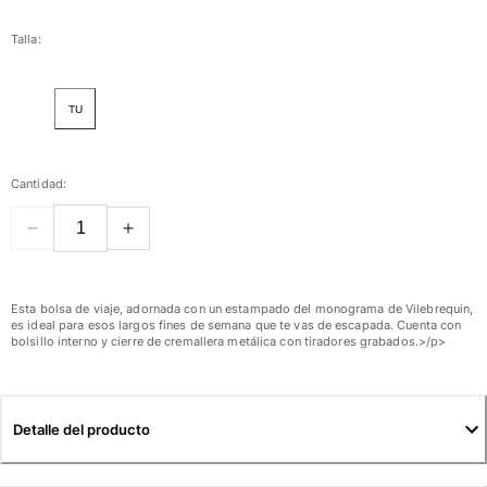
Mujer
Talla:
Ver todo Mujer
TU
Trajes de baño
Bikinis
Cantidad:
Una pieza
Tops
Partes de abajo
Rashguards
Ver todo Trajes de baño
Esta bolsa de viaje, adornada con un estampado del monograma de Vilebrequin,
es ideal para esos largos fines de semana que te vas de escapada. Cuenta con
bolsillo interno y cierre de cremallera metálica con tiradores grabados.>/p>
Pret-a-porter
Vestidos
Polos
Detalle del producto
Shorts
Camisas