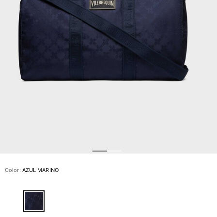
Slip
Mágico
Ver todo Bañadores
Pret-a-porter
Polos
Camisas
Shorts
Jersey y cárdigan
Chaquetas y Abrigos
Pantalones
Jerséis
Camisetas
Loungewear
Color:
AZUL MARINO
Ver todo Pret-a-porter
Tallas grandes
Ver todo Tallas grandes