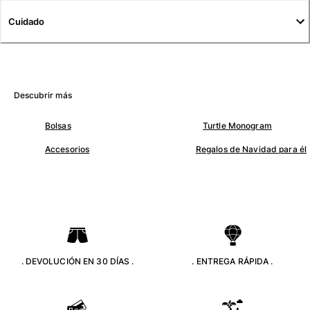
Túnicas
Cuidado
Pantalones
Sweatshirts
Camisetas
Colección loungewear
Kimonos
Descubrir más
Ver todo Pret-a-porter
Bolsas
Turtle Monogram
Yachting collection
Accesorios
Regalos de Navidad para él
Ver todo Yachting collection
Niño
Ver todo Niño
Trajes de baño
. DEVOLUCIÓN EN 30 DÍAS .
. ENTREGA RÁPIDA .
Traje de baño
Bebé
Clásico