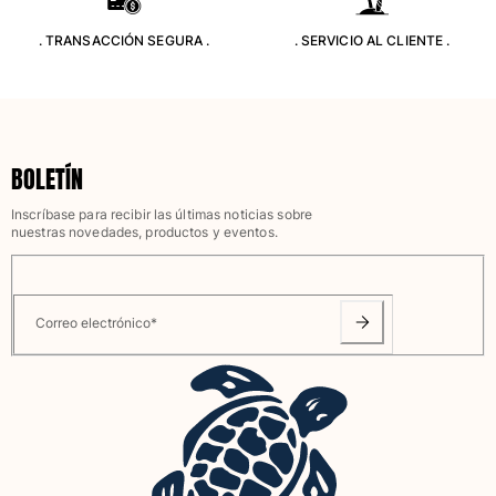
Clásico stretch
. TRANSACCIÓN SEGURA .
. SERVICIO AL CLIENTE .
Clásico ultra ligero
Trajes de baño Bordados
Camiseta de baño
Trajes de baño mágicos
Ver todo Trajes de baño
BOLETÍN
Pret-a-porter
Inscríbase para recibir las últimas noticias sobre
nuestras novedades, productos y eventos.
Polos
Camisetas
Pantalones
Camisas
Correo electrónico
*
Shorts
Sudaderas
Ver todo Pret-a-porter
Niña
Ver todo Niña