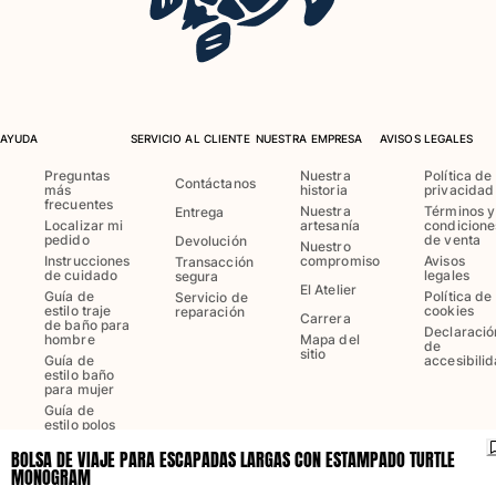
Trajes de baño
Bañadores Una Pieza
Rashguard
Dos Piezas
AYUDA
SERVICIO AL CLIENTE
NUESTRA EMPRESA
AVISOS LEGALES
Bebe
Preguntas
Nuestra
Política de
Contáctanos
Partes de abajo de bikini
más
historia
privacidad
frecuentes
Nuestra
Términos y
Ver todo Trajes de baño
Entrega
Localizar mi
artesanía
condicione
pedido
de venta
Devolución
Nuestro
Pret-a-porter
Instrucciones
compromiso
Avisos
Transacción
de cuidado
legales
segura
El Atelier
Guía de
Política de
Servicio de
Vestidos y Faldas
estilo traje
cookies
reparación
Carrera
de baño para
Monos
Declaració
hombre
Mapa del
de
Pantalones cortos
sitio
Guía de
accesibili
estilo baño
Sudaderas
para mujer
Camisetas
Guía de
estilo polos
Ver todo Pret-a-porter
para hombre
BOLSA DE VIAJE PARA ESCAPADAS LARGAS CON ESTAMPADO TURTLE
MONOGRAM
Bebé