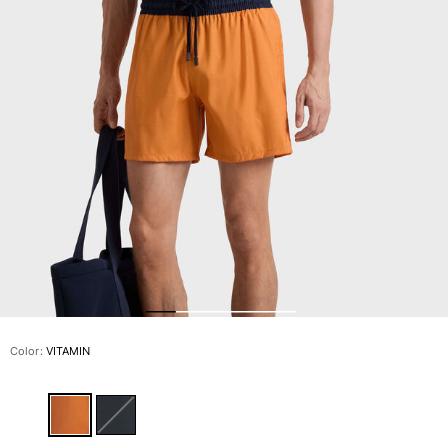
Slip
Mágico
Ver todo Bañadores
Pret-a-porter
Polos
Camisas
Shorts
Jersey y cárdigan
Chaquetas y Abrigos
Pantalones
Jerséis
Camisetas
Loungewear
Color:
VITAMIN
Ver todo Pret-a-porter
Tallas grandes
Ver todo Tallas grandes