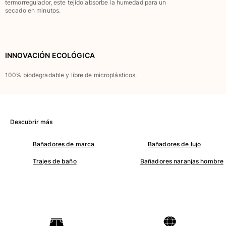
termorregulador, este tejido absorbe la humedad para un
Clásico stretch
secado en minutos.
Clásico ultra ligero
Trajes de baño Bordados
Camiseta de baño
INNOVACIÓN ECOLÓGICA
Trajes de baño mágicos
Ver todo Trajes de baño
100% biodegradable y libre de microplásticos.
Pret-a-porter
Polos
Camisetas
Descubrir más
Pantalones
Bañadores de marca
Bañadores de lujo
Camisas
Shorts
Trajes de baño
Bañadores naranjas hombre
Sudaderas
Ver todo Pret-a-porter
Niña
Ver todo Niña