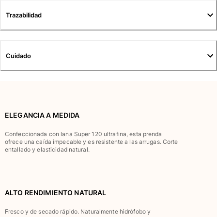
Túnicas
Trazabilidad
Pantalones
Sweatshirts
Camisetas
Colección loungewear
Cuidado
Kimonos
Ver todo Pret-a-porter
Yachting collection
Ver todo Yachting collection
ELEGANCIA A MEDIDA
Niño
Confeccionada con lana Super 120 ultrafina, esta prenda
ofrece una caída impecable y es resistente a las arrugas. Corte
entallado y elasticidad natural.
Ver todo Niño
Trajes de baño
Traje de baño
ALTO RENDIMIENTO NATURAL
Bebé
Fresco y de secado rápido. Naturalmente hidrófobo y
Clásico