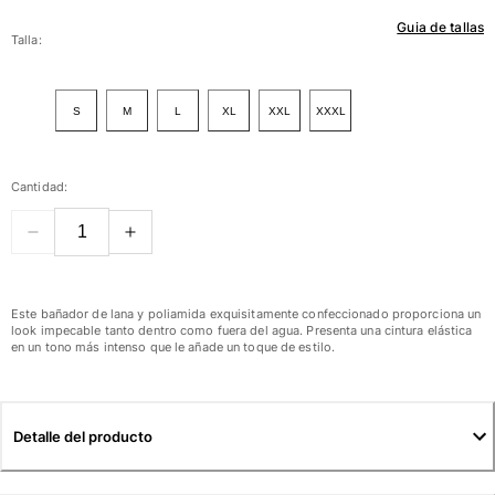
Guia de tallas
Mujer
Talla:
Ver todo Mujer
S
M
L
XL
XXL
XXXL
Trajes de baño
Bikinis
Cantidad:
Una pieza
Tops
Partes de abajo
Rashguards
Ver todo Trajes de baño
Este bañador de lana y poliamida exquisitamente confeccionado proporciona un
look impecable tanto dentro como fuera del agua. Presenta una cintura elástica
en un tono más intenso que le añade un toque de estilo.
Pret-a-porter
Vestidos
Polos
Detalle del producto
Shorts
Camisas