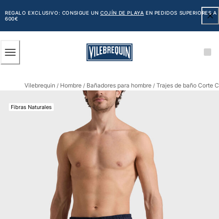
ACCESIBILIDAD
SALTAR
AL
REGALO EXCLUSIVO: CONSIGUE UN
COJÍN DE PLAYA
EN PEDIDOS SUPERIORES A
600€
CONTENIDO
PRINCIPAL
Hombre
Vilebrequin
Hombre
Bañadores para hombre
Trajes de baño Corte C
Ver todo Hombre
/
/
/
Bañadores
Fibras Naturales
Trajes de baño
Clásico
Clásico stretch
Clásico ultra ligero
Bordados Edición Numerada
Cintura plana
Clásico corto
Clásico largo
Camiseta de baño