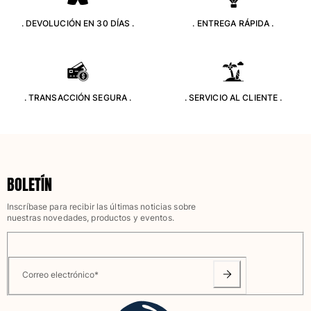
Trajes de baño
. DEVOLUCIÓN EN 30 DÍAS .
. ENTREGA RÁPIDA .
Bañadores Una Pieza
Rashguard
Dos Piezas
. TRANSACCIÓN SEGURA .
. SERVICIO AL CLIENTE .
Bebe
Partes de abajo de bikini
Ver todo Trajes de baño
Pret-a-porter
BOLETÍN
Vestidos y Faldas
Monos
Inscríbase para recibir las últimas noticias sobre
nuestras novedades, productos y eventos.
Pantalones cortos
Sudaderas
Camisetas
Ver todo Pret-a-porter
Correo electrónico
*
Bebé