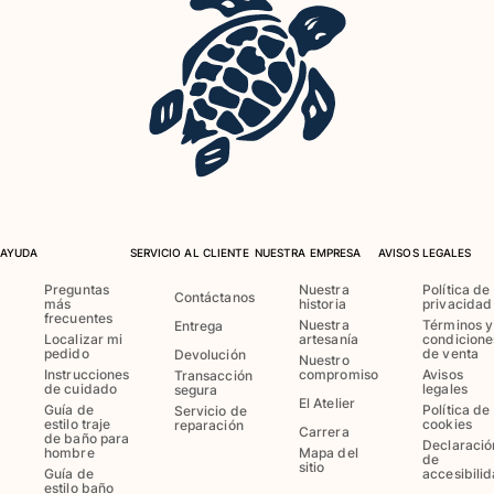
Ver todo Bebé
Accesorios
Ver todo Accesorios
Sombreros y Gorras
Gorra
Gorro
AYUDA
SERVICIO AL CLIENTE
NUESTRA EMPRESA
AVISOS LEGALES
Ver todo Sombreros y Gorras
Preguntas
Nuestra
Política de
Toallas & pareo
Contáctanos
más
historia
privacidad
frecuentes
Nuestra
Términos y
Entrega
Localizar mi
artesanía
condicione
Toallas
pedido
de venta
Devolución
Nuestro
Toalla de algodón
Instrucciones
compromiso
Avisos
Transacción
de cuidado
legales
segura
Pareo
El Atelier
Guía de
Política de
Servicio de
Ver todo Toallas & pareo
estilo traje
cookies
reparación
Carrera
de baño para
Declaració
hombre
Mapa del
de
Bolsas
sitio
Guía de
accesibili
estilo baño