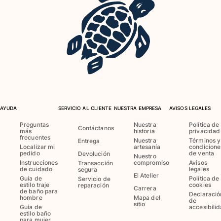
Ver todo Bebé
Accesorios
Ver todo Accesorios
Sombreros y Gorras
Gorra
Gorro
AYUDA
SERVICIO AL CLIENTE
NUESTRA EMPRESA
AVISOS LEGALES
Ver todo Sombreros y Gorras
Preguntas
Nuestra
Política de
Contáctanos
más
historia
privacidad
Toallas & pareo
frecuentes
Nuestra
Términos y
Entrega
Localizar mi
artesanía
condicione
pedido
de venta
Toallas
Devolución
Nuestro
Instrucciones
compromiso
Avisos
Transacción
Toalla de algodón
de cuidado
legales
segura
El Atelier
Pareo
Guía de
Política de
Servicio de
estilo traje
cookies
reparación
Carrera
Ver todo Toallas & pareo
de baño para
Declaració
hombre
Mapa del
de
sitio
Bolsas
Guía de
accesibili
estilo baño
para mujer