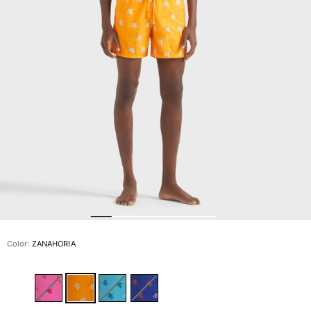
Slip
Mágico
Ver todo Bañadores
Pret-a-porter
Polos
Camisas
Shorts
Jersey y cárdigan
Chaquetas y Abrigos
Pantalones
Jerséis
Camisetas
Loungewear
Color:
ZANAHORIA
Ver todo Pret-a-porter
Tallas grandes
Ver todo Tallas grandes