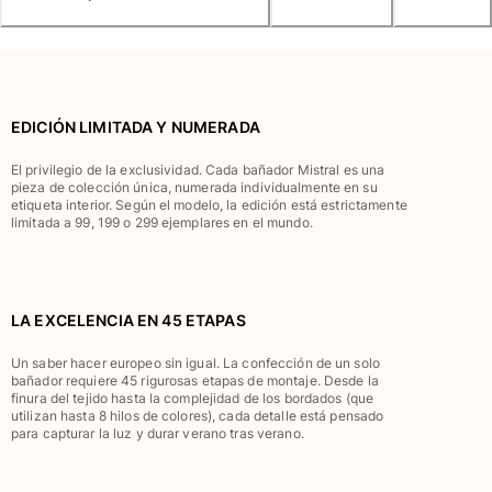
Túnicas
Pantalones
Sweatshirts
Camisetas
Colección loungewear
EDICIÓN LIMITADA Y NUMERADA
Kimonos
Ver todo Pret-a-porter
El privilegio de la exclusividad. Cada bañador Mistral es una
pieza de colección única, numerada individualmente en su
etiqueta interior. Según el modelo, la edición está estrictamente
Yachting collection
limitada a 99, 199 o 299 ejemplares en el mundo.
Ver todo Yachting collection
Niño
LA EXCELENCIA EN 45 ETAPAS
Ver todo Niño
Un saber hacer europeo sin igual. La confección de un solo
bañador requiere 45 rigurosas etapas de montaje. Desde la
Trajes de baño
finura del tejido hasta la complejidad de los bordados (que
utilizan hasta 8 hilos de colores), cada detalle está pensado
Traje de baño
para capturar la luz y durar verano tras verano.
Bebé
Clásico