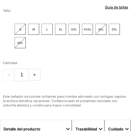
Guia de tallas
Mujer
Talla:
Ver todo Mujer
S
M
L
XL
XXL
XXXL
4XL
5XL
Trajes de baño
6XL
Bikinis
Una pieza
Tops
Cantidad:
Partes de abajo
Rashguards
Ver todo Trajes de baño
Pret-a-porter
Este bañador de colores brillantes para hombre adornado con tortugas captura
la exótica temática vacacional. Confeccionado en poliamida reciclada con
Vestidos
cinturilla elástica y cordón para mayor comodidad.
Polos
Shorts
Camisas
Detalle del producto
Trazabilidad
Cuidado