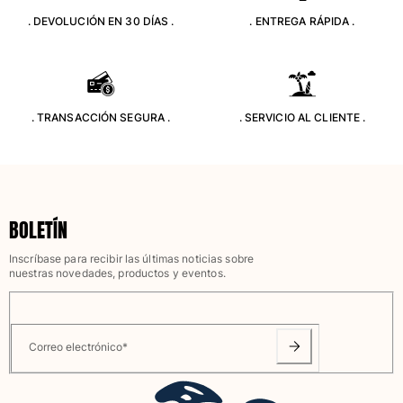
. DEVOLUCIÓN EN 30 DÍAS .
. ENTREGA RÁPIDA .
Trajes de baño
Bañadores Una Pieza
Rashguard
Dos Piezas
. TRANSACCIÓN SEGURA .
. SERVICIO AL CLIENTE .
Bebe
Partes de abajo de bikini
Ver todo Trajes de baño
Pret-a-porter
BOLETÍN
Vestidos y Faldas
Inscríbase para recibir las últimas noticias sobre
Monos
nuestras novedades, productos y eventos.
Pantalones cortos
Sudaderas
Camisetas
Correo electrónico
*
Ver todo Pret-a-porter
Bebé