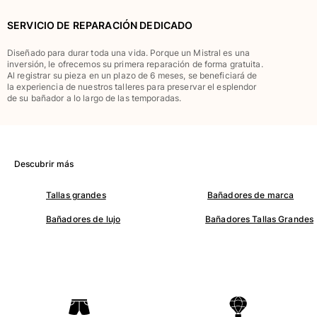
Clásico stretch
SERVICIO DE REPARACIÓN DEDICADO
Clásico ultra ligero
Trajes de baño Bordados
Diseñado para durar toda una vida. Porque un Mistral es una
Camiseta de baño
inversión, le ofrecemos su primera reparación de forma gratuita.
Al registrar su pieza en un plazo de 6 meses, se beneficiará de
Trajes de baño mágicos
la experiencia de nuestros talleres para preservar el esplendor
Ver todo Trajes de baño
de su bañador a lo largo de las temporadas.
Pret-a-porter
Polos
Descubrir más
Camisetas
Pantalones
Tallas grandes
Bañadores de marca
Camisas
Bañadores de lujo
Bañadores Tallas Grandes
Shorts
Sudaderas
Ver todo Pret-a-porter
Niña
Ver todo Niña