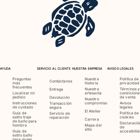
Ver todo Bebé
Accesorios
Ver todo Accesorios
Sombreros y Gorras
Gorra
Gorro
AYUDA
SERVICIO AL CLIENTE
NUESTRA EMPRESA
AVISOS LEGALES
Ver todo Sombreros y Gorras
Preguntas
Nuestra
Política de
Contáctanos
más
historia
privacidad
Toallas & pareo
frecuentes
Nuestra
Términos y
Entrega
Localizar mi
artesanía
condicione
pedido
de venta
Toallas
Devolución
Nuestro
Instrucciones
compromiso
Avisos
Transacción
Toalla de algodón
de cuidado
legales
segura
El Atelier
Pareo
Guía de
Política de
Servicio de
estilo traje
cookies
reparación
Carrera
Ver todo Toallas & pareo
de baño para
Declaració
hombre
Mapa del
de
sitio
Bolsas
Guía de
accesibili
estilo baño
para mujer