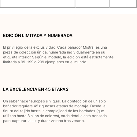
Túnicas
Pantalones
Sweatshirts
Camisetas
Colección loungewear
EDICIÓN LIMITADA Y NUMERADA
Kimonos
Ver todo Pret-a-porter
El privilegio de la exclusividad. Cada bañador Mistral es una
pieza de colección única, numerada individualmente en su
etiqueta interior. Según el modelo, la edición está estrictamente
Yachting collection
limitada a 99, 199 o 299 ejemplares en el mundo.
Ver todo Yachting collection
Niño
LA EXCELENCIA EN 45 ETAPAS
Ver todo Niño
Un saber hacer europeo sin igual. La confección de un solo
bañador requiere 45 rigurosas etapas de montaje. Desde la
Trajes de baño
finura del tejido hasta la complejidad de los bordados (que
utilizan hasta 8 hilos de colores), cada detalle está pensado
Traje de baño
para capturar la luz y durar verano tras verano.
Bebé
Clásico