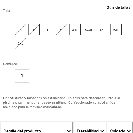
Guia de tallas
Mujer
Talla:
Ver todo Mujer
S
M
L
XL
XXL
XXXL
4XL
5XL
Trajes de baño
6XL
Bikinis
Una pieza
Tops
Cantidad:
Partes de abajo
Rashguards
Ver todo Trajes de baño
Pret-a-porter
Un sofisticado bañador con estampado Hibiscus para descansar junto a la
piscina o caminar por el paseo marítimo. Confeccionado con poliamida
Vestidos
reciclada para la máxima comodidad.
Polos
Shorts
Camisas
Detalle del producto
Trazabilidad
Cuidado