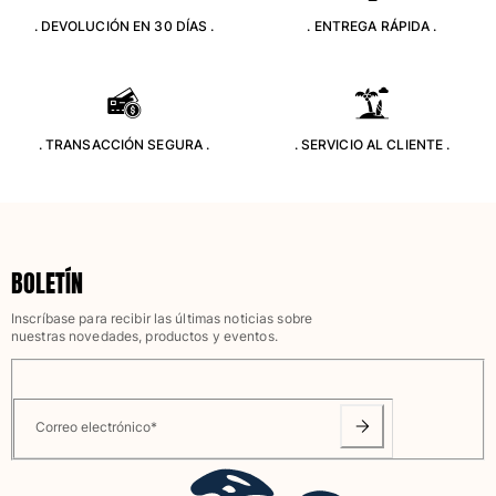
. DEVOLUCIÓN EN 30 DÍAS .
. ENTREGA RÁPIDA .
Trajes de baño
Bañadores Una Pieza
Rashguard
Dos Piezas
. TRANSACCIÓN SEGURA .
. SERVICIO AL CLIENTE .
Bebe
Partes de abajo de bikini
Ver todo Trajes de baño
Pret-a-porter
BOLETÍN
Vestidos y Faldas
Inscríbase para recibir las últimas noticias sobre
Monos
nuestras novedades, productos y eventos.
Pantalones cortos
Sudaderas
Camisetas
Correo electrónico
*
Ver todo Pret-a-porter
Bebé