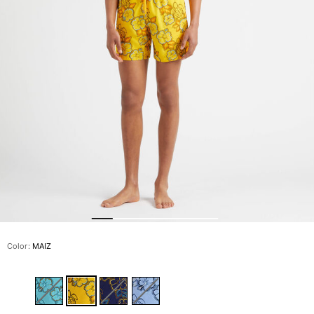
Slip
Mágico
Ver todo Bañadores
Pret-a-porter
Polos
Camisas
Shorts
Jersey y cárdigan
Chaquetas y Abrigos
Pantalones
Jerséis
Camisetas
Loungewear
Color:
MAIZ
Ver todo Pret-a-porter
Tallas grandes
Ver todo Tallas grandes