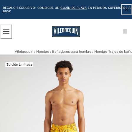
ACCESIBILIDAD
SALTAR
AL
REGALO EXCLUSIVO: CONSIGUE UN
COJÍN DE PLAYA
EN PEDIDOS SUPERIORES A
600€
CONTENIDO
PRINCIPAL
Hombre
Vilebrequin
Hombre
Bañadores para hombre
Hombre Trajes de bañ
Ver todo Hombre
/
/
/
Bañadores
Edición Limitada
Trajes de baño
Clásico
Clásico stretch
Clásico ultra ligero
Bordados Edición Numerada
Cintura plana
Clásico corto
Clásico largo
Camiseta de baño