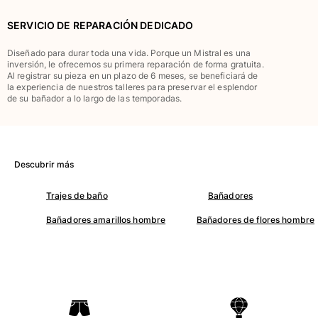
Clásico stretch
SERVICIO DE REPARACIÓN DEDICADO
Clásico ultra ligero
Trajes de baño Bordados
Diseñado para durar toda una vida. Porque un Mistral es una
Camiseta de baño
inversión, le ofrecemos su primera reparación de forma gratuita.
Al registrar su pieza en un plazo de 6 meses, se beneficiará de
Trajes de baño mágicos
la experiencia de nuestros talleres para preservar el esplendor
Ver todo Trajes de baño
de su bañador a lo largo de las temporadas.
Pret-a-porter
Polos
Descubrir más
Camisetas
Pantalones
Trajes de baño
Bañadores
Camisas
Bañadores amarillos hombre
Bañadores de flores hombre
Shorts
Sudaderas
Ver todo Pret-a-porter
Niña
Ver todo Niña