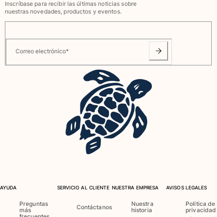
Inscríbase para recibir las últimas noticias sobre
Ver todo Bebé
nuestras novedades, productos y eventos.
Accesorios
Ver todo Accesorios
Correo electrónico
*
Sombreros y Gorras
Gorra
Gorro
Ver todo Sombreros y Gorras
Toallas & pareo
Toallas
Toalla de algodón
Pareo
Ver todo Toallas & pareo
AYUDA
SERVICIO AL CLIENTE
NUESTRA EMPRESA
AVISOS LEGALES
Bolsas
Preguntas
Nuestra
Política de
Contáctanos
más
historia
privacidad
frecuentes