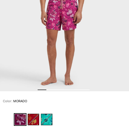
Slip
Mágico
Ver todo Bañadores
Pret-a-porter
Polos
Camisas
Shorts
Jersey y cárdigan
Chaquetas y Abrigos
Pantalones
Jerséis
Camisetas
Loungewear
Color:
MORADO
Ver todo Pret-a-porter
Tallas grandes
Ver todo Tallas grandes