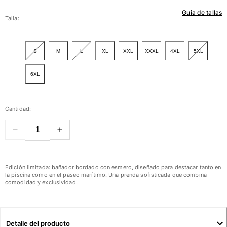
Guia de tallas
Mujer
Talla:
Ver todo Mujer
S
M
L
XL
XXL
XXXL
4XL
5XL
Trajes de baño
6XL
Bikinis
Una pieza
Tops
Cantidad:
Partes de abajo
Rashguards
Ver todo Trajes de baño
Pret-a-porter
Edición limitada: bañador bordado con esmero, diseñado para destacar tanto en
la piscina como en el paseo marítimo. Una prenda sofisticada que combina
Vestidos
comodidad y exclusividad.
Polos
Shorts
Camisas
Detalle del producto