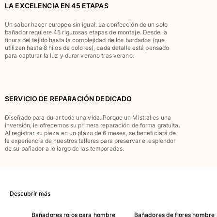
LA EXCELENCIA EN 45 ETAPAS
Clásico stretch
Clásico ultra ligero
Un saber hacer europeo sin igual. La confección de un solo
Trajes de baño Bordados
bañador requiere 45 rigurosas etapas de montaje. Desde la
finura del tejido hasta la complejidad de los bordados (que
Camiseta de baño
utilizan hasta 8 hilos de colores), cada detalle está pensado
Trajes de baño mágicos
para capturar la luz y durar verano tras verano.
Ver todo Trajes de baño
Pret-a-porter
SERVICIO DE REPARACIÓN DEDICADO
Polos
Camisetas
Diseñado para durar toda una vida. Porque un Mistral es una
inversión, le ofrecemos su primera reparación de forma gratuita.
Pantalones
Al registrar su pieza en un plazo de 6 meses, se beneficiará de
Camisas
la experiencia de nuestros talleres para preservar el esplendor
de su bañador a lo largo de las temporadas.
Shorts
Sudaderas
Ver todo Pret-a-porter
Niña
Descubrir más
Ver todo Niña
Bañadores rojos para hombre
Bañadores de flores hombre