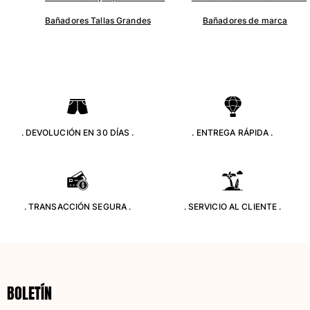
Trajes de baño
Bañadores Tallas Grandes
Bañadores de marca
Bañadores Una Pieza
Rashguard
Dos Piezas
Bebe
Partes de abajo de bikini
Ver todo Trajes de baño
. DEVOLUCIÓN EN 30 DÍAS .
. ENTREGA RÁPIDA .
Pret-a-porter
Vestidos y Faldas
Monos
. TRANSACCIÓN SEGURA .
. SERVICIO AL CLIENTE .
Pantalones cortos
Sudaderas
Camisetas
Ver todo Pret-a-porter
BOLETÍN
Bebé