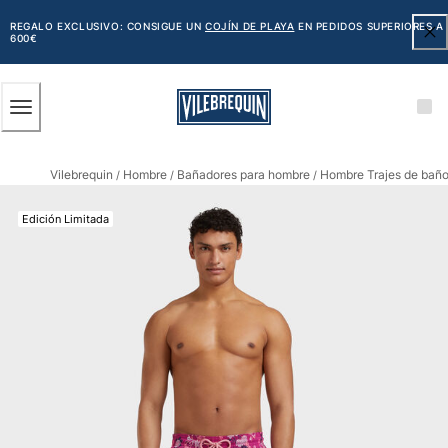
ACCESIBILIDAD
SALTAR
AL
REGALO EXCLUSIVO: CONSIGUE UN
COJÍN DE PLAYA
EN PEDIDOS SUPERIORES A
600€
CONTENIDO
PRINCIPAL
Hombre
Vilebrequin
Hombre
Bañadores para hombre
Hombre Trajes de bañ
Ver todo Hombre
/
/
/
Bañadores
Edición Limitada
Trajes de baño
Clásico
Clásico stretch
Clásico ultra ligero
Bordados Edición Numerada
Cintura plana
Clásico corto
Clásico largo
Camiseta de baño