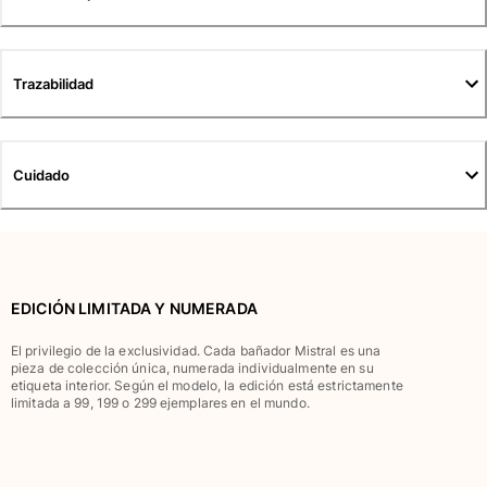
Túnicas
Pantalones
Sweatshirts
Trazabilidad
Camisetas
Colección loungewear
Kimonos
Ver todo Pret-a-porter
Cuidado
Yachting collection
Ver todo Yachting collection
Niño
EDICIÓN LIMITADA Y NUMERADA
Ver todo Niño
El privilegio de la exclusividad. Cada bañador Mistral es una
pieza de colección única, numerada individualmente en su
Trajes de baño
etiqueta interior. Según el modelo, la edición está estrictamente
limitada a 99, 199 o 299 ejemplares en el mundo.
Traje de baño
Bebé
Clásico