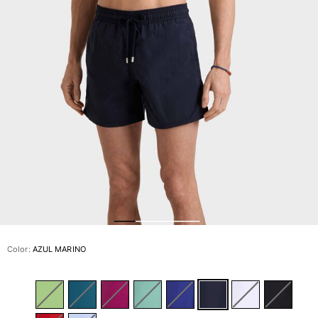
Slip
Mágico
Ver todo Bañadores
Pret-a-porter
Polos
Camisas
Shorts
Jersey y cárdigan
Chaquetas y Abrigos
Pantalones
Jerséis
Camisetas
Loungewear
Color:
AZUL MARINO
Ver todo Pret-a-porter
Tallas grandes
Ver todo Tallas grandes