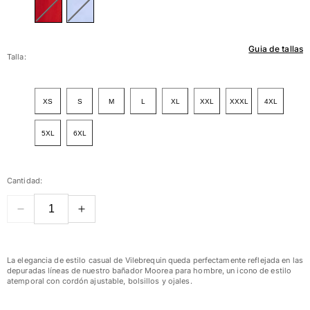
Mujer
Guia de tallas
Ver todo Mujer
Talla:
Trajes de baño
XS
S
M
L
XL
XXL
XXXL
4XL
Bikinis
Una pieza
5XL
6XL
Tops
Partes de abajo
Rashguards
Cantidad:
Ver todo Trajes de baño
Pret-a-porter
Vestidos
La elegancia de estilo casual de Vilebrequin queda perfectamente reflejada en las
Polos
depuradas líneas de nuestro bañador Moorea para hombre, un icono de estilo
atemporal con cordón ajustable, bolsillos y ojales.
Shorts
Camisas