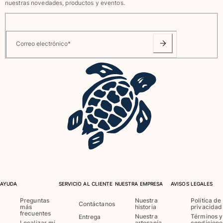
nuestras novedades, productos y eventos.
Ver todo Bebé
Accesorios
Correo electrónico
*
Ver todo Accesorios
Sombreros y Gorras
Gorra
Gorro
Ver todo Sombreros y Gorras
Toallas & pareo
Toallas
Toalla de algodón
Pareo
AYUDA
SERVICIO AL CLIENTE
NUESTRA EMPRESA
AVISOS LEGALES
Ver todo Toallas & pareo
Preguntas
Nuestra
Política de
Contáctanos
más
historia
privacidad
Bolsas
frecuentes
Nuestra
Términos y
Entrega
Localizar mi
artesanía
condicione