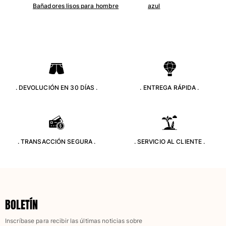
Bañadores lisos para hombre
azul
Trajes de baño
Bañadores Una Pieza
Rashguard
Dos Piezas
Bebe
Partes de abajo de bikini
. DEVOLUCIÓN EN 30 DÍAS .
. ENTREGA RÁPIDA .
Ver todo Trajes de baño
Pret-a-porter
Vestidos y Faldas
. TRANSACCIÓN SEGURA .
. SERVICIO AL CLIENTE .
Monos
Pantalones cortos
Sudaderas
Camisetas
Ver todo Pret-a-porter
BOLETÍN
Bebé
Inscríbase para recibir las últimas noticias sobre