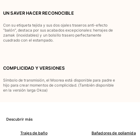
Clásico stretch
Clásico ultra ligero
UN SAVER HACER RECONOCIBLE
Trajes de baño Bordados
Con su etiqueta tejida y sus dos ojales traseros anti-efecto
Camiseta de baño
"balón", destaca por sus acabados excepcionales: herrajes de
Trajes de baño mágicos
zamak (inoxidables) y un bolsillo trasero perfectamente
cuadrado con el estampado.
Ver todo Trajes de baño
Pret-a-porter
Polos
COMPLICIDAD Y VERSIONES
Camisetas
Símbolo de transmisión, el Moorea está disponible para padre e
Pantalones
hijo para crear momentos de complicidad. (También disponible
Camisas
en la versión larga Okoa)
Shorts
Sudaderas
Ver todo Pret-a-porter
Descubrir más
Niña
Trajes de baño
Bañadores de poliamida
Ver todo Niña