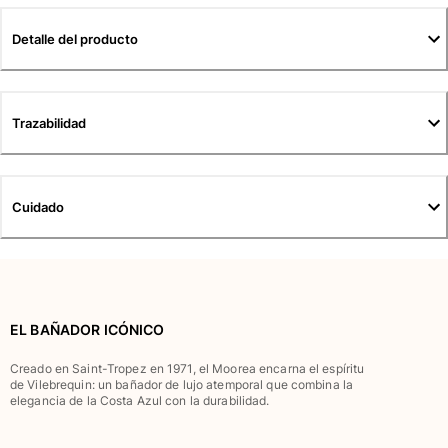
Túnicas
Pantalones
Detalle del producto
Sweatshirts
Camisetas
Colección loungewear
Trazabilidad
Kimonos
Ver todo Pret-a-porter
Yachting collection
Cuidado
Ver todo Yachting collection
Niño
Ver todo Niño
EL BAÑADOR ICÓNICO
Trajes de baño
Creado en Saint-Tropez en 1971, el Moorea encarna el espíritu
de Vilebrequin: un bañador de lujo atemporal que combina la
Traje de baño
elegancia de la Costa Azul con la durabilidad.
Bebé
Clásico