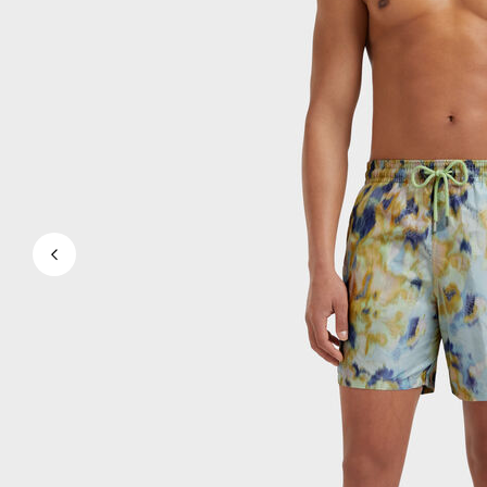
Mágico
Ver todo Bañadores
Pret-a-porter
Polos
Camisas
Shorts
Jersey y cárdigan
Chaquetas y Abrigos
Pantalones
Jerséis
Camisetas
Loungewear
Ver todo Pret-a-porter
Tallas grandes
Ver todo Tallas grandes