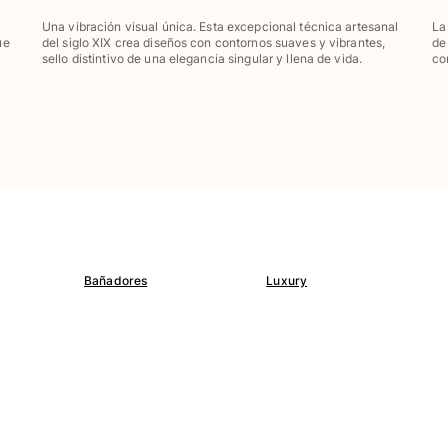
Una vibración visual única. Esta excepcional técnica artesanal
La
ue
del siglo XIX crea diseños con contornos suaves y vibrantes,
de
sello distintivo de una elegancia singular y llena de vida.
co
Bañadores
Luxury