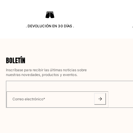
Clásico ultra ligero
Trajes de baño Bordados
Camiseta de baño
Trajes de baño mágicos
. DEVOLUCIÓN EN 30 DÍAS .
Ver todo Trajes de baño
Pret-a-porter
Polos
BOLETÍN
Camisetas
Inscríbase para recibir las últimas noticias sobre
Pantalones
nuestras novedades, productos y eventos.
Camisas
Shorts
Sudaderas
Ver todo Pret-a-porter
Correo electrónico
*
Niña
Ver todo Niña