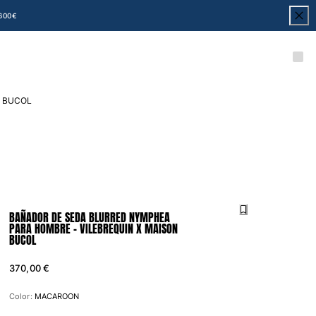
600€
on BUCOL
BAÑADOR DE SEDA BLURRED NYMPHEA
PARA HOMBRE - VILEBREQUIN X MAISON
BUCOL
370,00 €
Color:
MACAROON