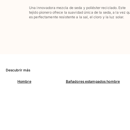
Pantalones
Una innovadora mezcla de seda y poliéster reciclado. Este
Sweatshirts
tejido pionero ofrece la suavidad única de la seda, a la vez q
Camisetas
es perfectamente resistente a la sal, el cloro y la luz solar.
Colección loungewear
Kimonos
Ver todo Pret-a-porter
Yachting collection
Ver todo Yachting collection
Niño
Descubrir más
Hombre
Bañadores estampados hombre
Ver todo Niño
Trajes de baño
Traje de baño
Bebé
Clásico
Clásico stretch