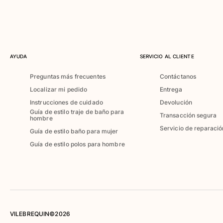
Trajes de baño
Bañadores Una Pieza
Rashguard
Dos Piezas
AYUDA
SERVICIO AL CLIENTE
Bebe
Partes de abajo de bikini
Preguntas más frecuentes
Contáctanos
Ver todo Trajes de baño
Localizar mi pedido
Entrega
Pret-a-porter
Instrucciones de cuidado
Devolución
Guía de estilo traje de baño para
Transacción segura
hombre
Vestidos y Faldas
Servicio de reparació
Guía de estilo baño para mujer
Monos
Guía de estilo polos para hombre
Pantalones cortos
Sudaderas
Camisetas
Ver todo Pret-a-porter
Bebé
VILEBREQUIN©2026
Ver todo Bebé