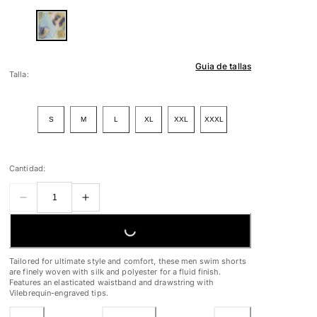
Guia de tallas
Talla:
S
M
L
XL
XXL
XXXL
Cantidad:
LOADING...
Tailored for ultimate style and comfort, these men swim shorts
are finely woven with silk and polyester for a fluid finish.
Features an elasticated waistband and drawstring with
Vilebrequin-engraved tips.