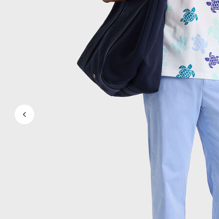
Mágico
Ver todo Bañadores
Pret-a-porter
Polos
Camisas
Shorts
Jersey y cárdigan
Chaquetas y Abrigos
Pantalones
Jerséis
Camisetas
Loungewear
Ver todo Pret-a-porter
Tallas grandes
Ver todo Tallas grandes