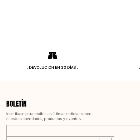
Pantalones
Sweatshirts
Camisetas
Colección loungewear
Kimonos
Ver todo Pret-a-porter
Yachting collection
Ver todo Yachting collection
. DEVOLUCIÓN EN 30 DÍAS .
Niño
Ver todo Niño
Trajes de baño
BOLETÍN
Inscríbase para recibir las últimas noticias sobre
Traje de baño
nuestras novedades, productos y eventos.
Bebé
Clásico
Clásico stretch