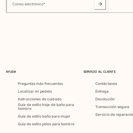
Clásico ultra ligero
Correo electrónico
*
Trajes de baño Bordados
Camiseta de baño
Trajes de baño mágicos
Ver todo Trajes de baño
Pret-a-porter
Polos
Camisetas
Pantalones
AYUDA
SERVICIO AL CLIENTE
Camisas
Preguntas más frecuentes
Contáctanos
Shorts
Localizar mi pedido
Entrega
Sudaderas
Ver todo Pret-a-porter
Instrucciones de cuidado
Devolución
Guía de estilo traje de baño para
Transacción segura
hombre
Niña
Servicio de reparació
Guía de estilo baño para mujer
Ver todo Niña
Guía de estilo polos para hombre