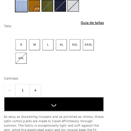
Guia de tallas
Talla:
S
M
L
XL
XXL
XXXL
4XL
Cantidad:
LOADING...
As easy as drawstring trousers and as polished as chinos, these
satin cotton pants are made to travel effortlessly through
summer. The fabric is exceptionally light and soft against the
skin, while the elasticated waist and zip closure keep the fit