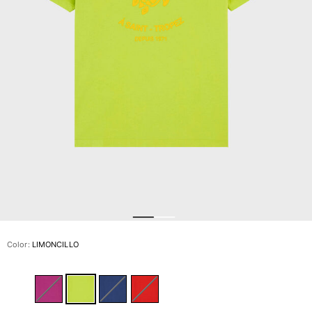
Slip
Mágico
Ver todo Bañadores
Pret-a-porter
Polos
Camisas
Shorts
Jersey y cárdigan
Chaquetas y Abrigos
Pantalones
Jerséis
Camisetas
Loungewear
Color:
LIMONCILLO
Ver todo Pret-a-porter
Tallas grandes
Ver todo Tallas grandes