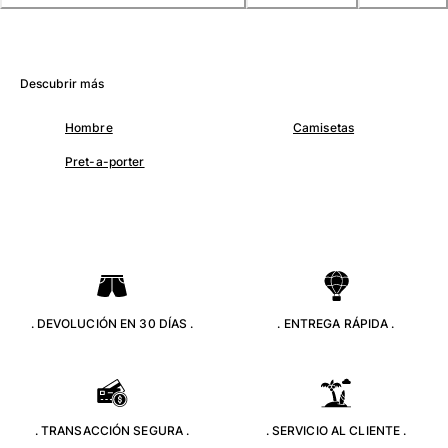
Túnicas
Pantalones
Sweatshirts
Camisetas
Descubrir más
Colección loungewear
Kimonos
Hombre
Camisetas
Ver todo Pret-a-porter
Pret-a-porter
Yachting collection
Ver todo Yachting collection
Niño
Ver todo Niño
. DEVOLUCIÓN EN 30 DÍAS .
. ENTREGA RÁPIDA .
Trajes de baño
Traje de baño
Bebé
. TRANSACCIÓN SEGURA .
. SERVICIO AL CLIENTE .
Clásico