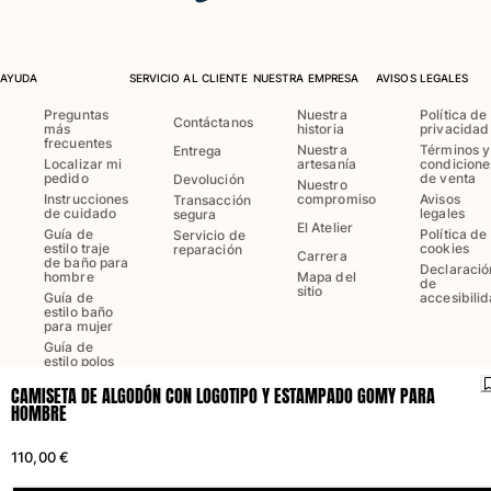
Trajes de baño
Bañadores Una Pieza
AYUDA
SERVICIO AL CLIENTE
NUESTRA EMPRESA
AVISOS LEGALES
Rashguard
Preguntas
Nuestra
Política de
Contáctanos
más
historia
privacidad
Dos Piezas
frecuentes
Nuestra
Términos y
Entrega
Bebe
Localizar mi
artesanía
condicione
pedido
de venta
Devolución
Partes de abajo de bikini
Nuestro
Instrucciones
compromiso
Avisos
Transacción
Ver todo Trajes de baño
de cuidado
legales
segura
El Atelier
Guía de
Política de
Servicio de
estilo traje
cookies
Pret-a-porter
reparación
Carrera
de baño para
Declaració
hombre
Mapa del
de
sitio
Vestidos y Faldas
Guía de
accesibili
estilo baño
Monos
para mujer
Guía de
Pantalones cortos
estilo polos
para hombre
Sudaderas
CAMISETA DE ALGODÓN CON LOGOTIPO Y ESTAMPADO GOMY PARA
Camisetas
HOMBRE
Ver todo Pret-a-porter
Idioma:
Español
Enviar a
:
FR
110,00 €
Bebé