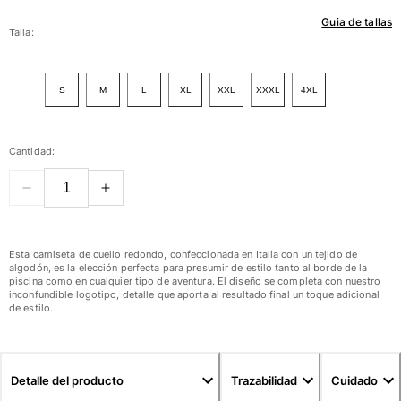
Guia de tallas
Mujer
Talla:
Ver todo Mujer
S
M
L
XL
XXL
XXXL
4XL
Trajes de baño
Bikinis
Cantidad:
Una pieza
Tops
Partes de abajo
Rashguards
Ver todo Trajes de baño
Esta camiseta de cuello redondo, confeccionada en Italia con un tejido de
algodón, es la elección perfecta para presumir de estilo tanto al borde de la
piscina como en cualquier tipo de aventura. El diseño se completa con nuestro
Pret-a-porter
inconfundible logotipo, detalle que aporta al resultado final un toque adicional
de estilo.
Vestidos
Polos
Shorts
Detalle del producto
Trazabilidad
Cuidado
Camisas