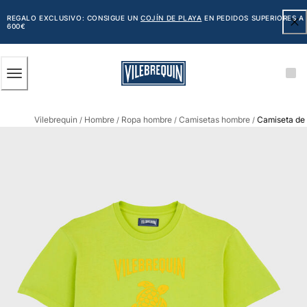
ACCESIBILIDAD
SALTAR
AL
REGALO EXCLUSIVO: CONSIGUE UN
COJÍN DE PLAYA
EN PEDIDOS SUPERIORES A
600€
CONTENIDO
PRINCIPAL
Hombre
Vilebrequin
Hombre
Ropa hombre
Camisetas hombre
Camiseta de
Ver todo Hombre
/
/
/
/
Bañadores
Trajes de baño
Clásico
Clásico stretch
Clásico ultra ligero
Bordados Edición Numerada
Cintura plana
Clásico corto
Clásico largo
Camiseta de baño