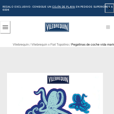
ACCESIBILIDAD
SALTAR
AL
REGALO EXCLUSIVO: CONSIGUE UN
COJÍN DE PLAYA
EN PEDIDOS SUPERIORES A
600€
CONTENIDO
PRINCIPAL
Hombre
Vilebrequin
Vilebrequin x Fiat Topolino
Pegatinas de coche vida marin
Ver todo Hombre
/
/
Bañadores
Trajes de baño
Clásico
Clásico stretch
Clásico ultra ligero
Bordados Edición Numerada
Cintura plana
Clásico corto
Clásico largo
Camiseta de baño