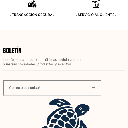
Clásico stretch
Clásico ultra ligero
. TRANSACCIÓN SEGURA .
. SERVICIO AL CLIENTE .
Trajes de baño Bordados
Camiseta de baño
Trajes de baño mágicos
Ver todo Trajes de baño
BOLETÍN
Pret-a-porter
Inscríbase para recibir las últimas noticias sobre
Polos
nuestras novedades, productos y eventos.
Camisetas
Pantalones
Camisas
Correo electrónico
*
Shorts
Sudaderas
Ver todo Pret-a-porter
Niña
Ver todo Niña