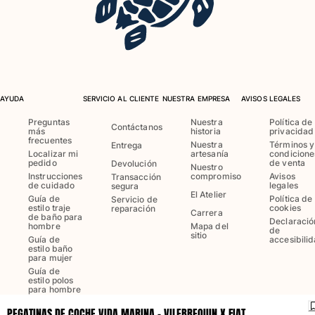
Trajes de baño
Bañadores Una Pieza
Rashguard
Dos Piezas
AYUDA
SERVICIO AL CLIENTE
NUESTRA EMPRESA
AVISOS LEGALES
Bebe
Partes de abajo de bikini
Preguntas
Nuestra
Política de
Contáctanos
más
historia
privacidad
Ver todo Trajes de baño
frecuentes
Nuestra
Términos y
Entrega
Localizar mi
artesanía
condicione
Pret-a-porter
pedido
de venta
Devolución
Nuestro
Instrucciones
compromiso
Avisos
Transacción
de cuidado
legales
segura
Vestidos y Faldas
El Atelier
Guía de
Política de
Servicio de
Monos
estilo traje
cookies
reparación
Carrera
de baño para
Declaració
Pantalones cortos
hombre
Mapa del
de
sitio
Guía de
accesibili
Sudaderas
estilo baño
para mujer
Camisetas
Guía de
Ver todo Pret-a-porter
estilo polos
para hombre
Bebé
PEGATINAS DE COCHE VIDA MARINA - VILEBREQUIN X FIAT