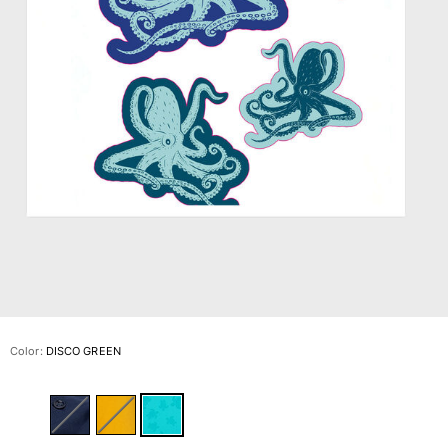
Slip
Mágico
Ver todo Bañadores
Pret-a-porter
Polos
Camisas
Shorts
Jersey y cárdigan
Chaquetas y Abrigos
Pantalones
Jerséis
Camisetas
Loungewear
Color:
DISCO GREEN
Ver todo Pret-a-porter
Tallas grandes
Ver todo Tallas grandes