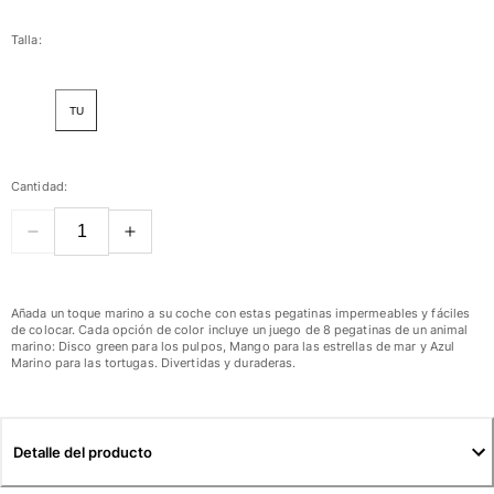
Mujer
Talla:
Ver todo Mujer
TU
Trajes de baño
Bikinis
Cantidad:
Una pieza
Tops
Partes de abajo
Rashguards
Ver todo Trajes de baño
Añada un toque marino a su coche con estas pegatinas impermeables y fáciles
de colocar. Cada opción de color incluye un juego de 8 pegatinas de un animal
marino: Disco green para los pulpos, Mango para las estrellas de mar y Azul
Pret-a-porter
Marino para las tortugas. Divertidas y duraderas.
Vestidos
Polos
Shorts
Detalle del producto
Camisas