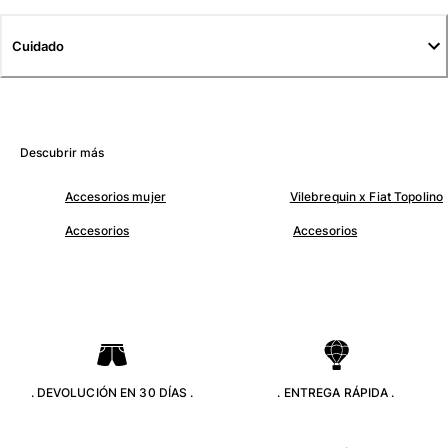
Túnicas
Pantalones
Cuidado
Sweatshirts
Camisetas
Colección loungewear
Kimonos
Ver todo Pret-a-porter
Descubrir más
Yachting collection
Accesorios mujer
Vilebrequin x Fiat Topolino
Accesorios
Accesorios
Ver todo Yachting collection
Niño
Ver todo Niño
Trajes de baño
Traje de baño
. DEVOLUCIÓN EN 30 DÍAS .
. ENTREGA RÁPIDA .
Bebé
Clásico