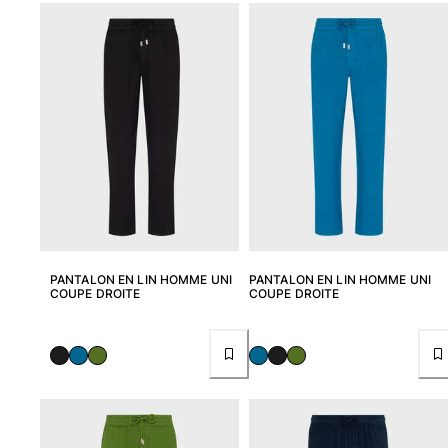
Femme
Tous les articles
Maillots de bain
Deux pièces
Une pièce
Hauts
Bas
T-shirts Anti UV
Tous les articles
PANTALON EN LIN HOMME UNI
PANTALON EN LIN HOMME UNI
COUPE DROITE
COUPE DROITE
Prêt-à-porter
Robes
Polos
Shorts
Chemises