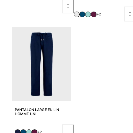
Pochettes
+2
Tous les articles
Chaussures
Tongs
Moccasins
Chaussures de plage
Tous les articles
Outdoor
Tous les articles
Chaussettes
PANTALON LARGE EN LIN
HOMME UNI
Tous les articles
Jeux de plage
+2