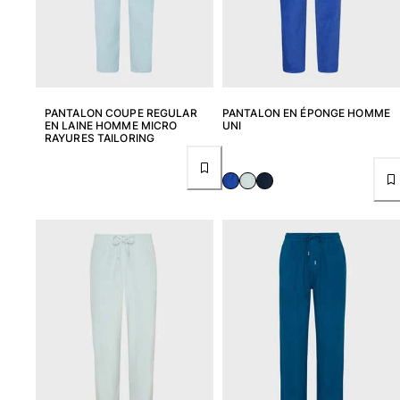
Maillots de bain
Une pièce
T-shirts Anti UV
Bikinis
PANTALON COUPE REGULAR
PANTALON EN ÉPONGE HOMME
EN LAINE HOMME MICRO
UNI
Bébé
RAYURES TAILORING
Bas
Tous les articles
Prêt-à-porter
Robes et jupes
Combinaisons
Shorts
Sweats
T-shirts
Tous les articles
Bébé