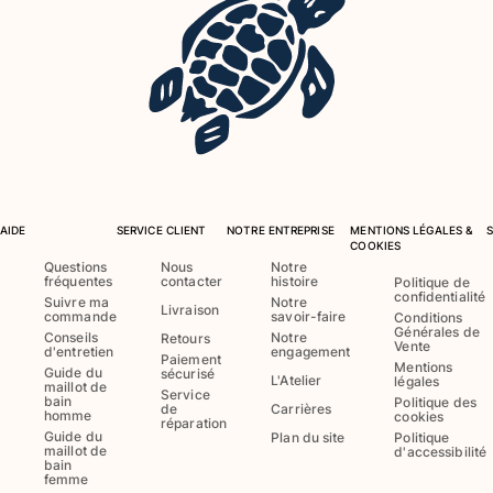
AIDE
SERVICE CLIENT
NOTRE ENTREPRISE
MENTIONS LÉGALES &
COOKIES
Questions
Nous
Notre
fréquentes
contacter
histoire
Politique de
confidentialité
Suivre ma
Notre
Livraison
commande
savoir-faire
Conditions
Générales de
Conseils
Notre
Retours
Vente
d'entretien
engagement
Paiement
Mentions
Guide du
sécurisé
L'Atelier
légales
maillot de
Service
bain
Politique des
de
Carrières
homme
cookies
réparation
Guide du
Plan du site
Politique
maillot de
d'accessibilité
bain
femme