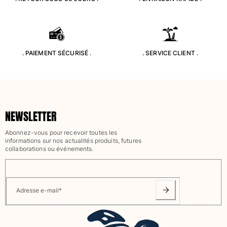
Portail des retours
Retours
Livraison
. PAIEMENT SÉCURISÉ .
. SERVICE CLIENT .
Questions fréquentes
Magasins
Nous contacter
Suivre ma commande
NEWSLETTER
Mon compte
Abonnez-vous pour recevoir toutes les
informations sur nos actualités produits, futures
collaborations ou événements.
Adresse e-mail
*