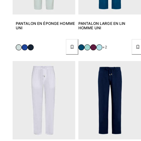
Tous les articles
Accessoires
PANTALON EN ÉPONGE HOMME
PANTALON LARGE EN LIN
UNI
HOMME UNI
Tous les articles
Casquettes et bobs
+2
Casquettes
Bobs
Tous les articles
Serviettes de plage et paréos
Serviettes de plage
Serviettes de plage fouta
Paréos
Tous les articles
Sacs