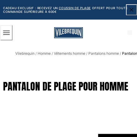
ACCESSIBILITÉ
PASSER
AU
CADEAU EXCLUSIF : RECEVEZ UN
COUSSIN DE PLAGE
OFFERT POUR TOUTE
COMMANDE SUPÉRIEURE À 600€
CONTENU
PRINCIPAL
Homme
Vilebrequin
Homme
Vêtements homme
Pantalons homme
Pantalo
Tous les articles
/
/
/
/
Maillots de bain
Short de bain
PANTALON DE PLAGE POUR HOMME
Classique
Classique stretch
Classique ultra-léger
Brodés Edition Numérotée
Ceinture plate
Le Court
Le Long
T-shirts Anti UV