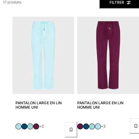
FILTRER
17 produits
Slips de bain
Le Magique
Tous les articles
Prêt-à-porter
Polos
Chemises
Bermudas et Shorts
Pulls et Cardigans
Vestes et Manteaux
Pantalons
Sweats
T-shirts
PANTALON LARGE EN LIN
PANTALON LARGE EN LIN
Loungewear
HOMME UNI
HOMME UNI
Tous les articles
Grandes tailles
+2
+2
Tous les articles