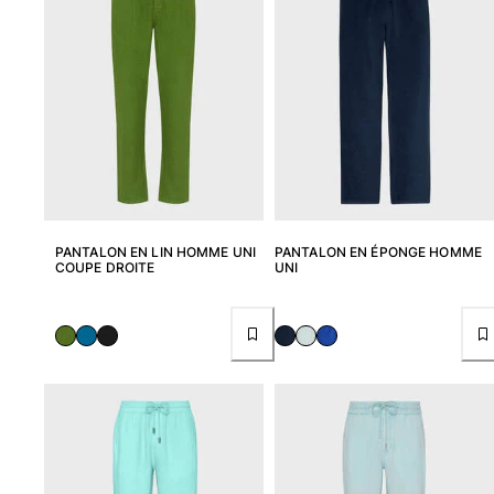
Tuniques
Pantalons
Sweatshirts
T-shirts
Loungewear
Kimonos
Tous les articles
Collection yachting
PANTALON EN LIN HOMME UNI
PANTALON EN ÉPONGE HOMME
Tous les articles
COUPE DROITE
UNI
Garçon
Tous les articles
Maillots de bain
Short de bain
Bébé
Classique