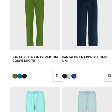
Tuniques
Pantalons
Sweatshirts
T-shirts
Loungewear
Kimonos
Tous les articles
Collection yachting
PANTALON EN LIN HOMME UNI
PANTALON EN ÉPONGE HOMME
Tous les articles
COUPE DROITE
UNI
Garçon
Tous les articles
Maillots de bain
Short de bain
Bébé
Classique