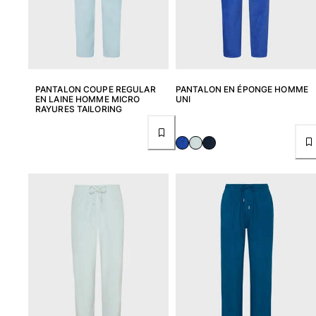
Maillots de bain
Une pièce
T-shirts Anti UV
Bikinis
PANTALON COUPE REGULAR
PANTALON EN ÉPONGE HOMME
EN LAINE HOMME MICRO
UNI
Bébé
RAYURES TAILORING
Bas
Tous les articles
Prêt-à-porter
Robes et jupes
Combinaisons
Shorts
Sweats
T-shirts
Tous les articles
Bébé