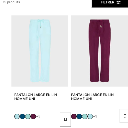
FILTRER
19 produits
Slips de bain
Le Magique
Tous les articles
Prêt-à-porter
Polos
Chemises
Bermudas et Shorts
Pulls et Cardigans
Vestes et Manteaux
Pantalons
Sweats
T-shirts
PANTALON LARGE EN LIN
PANTALON LARGE EN LIN
Loungewear
HOMME UNI
HOMME UNI
Tous les articles
Grandes tailles
+3
+3
Tous les articles