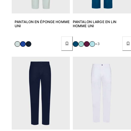
Tous les articles
Accessoires
PANTALON EN ÉPONGE HOMME
PANTALON LARGE EN LIN
UNI
HOMME UNI
Tous les articles
Casquettes et bobs
+3
Casquettes
Bobs
Tous les articles
Serviettes de plage et paréos
Serviettes de plage
Serviettes de plage fouta
Paréos
Tous les articles
Sacs