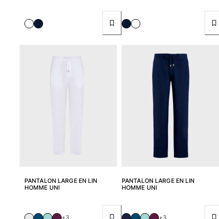
Pochettes
Tous les articles
Chaussures
Tongs
Moccasins
Chaussures de plage
Tous les articles
Outdoor
Tous les articles
Chaussettes
PANTALON LARGE EN LIN
PANTALON LARGE EN LIN
HOMME UNI
HOMME UNI
Tous les articles
Jeux de plage
+3
+3