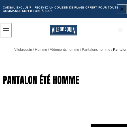
ACCESSIBILITÉ
PASSER
AU
CADEAU EXCLUSIF : RECEVEZ UN
COUSSIN DE PLAGE
OFFERT POUR TOUTE
COMMANDE SUPÉRIEURE À 600€
CONTENU
PRINCIPAL
Homme
Vilebrequin
Homme
Vêtements homme
Pantalons homme
Pantalo
Tous les articles
/
/
/
/
Maillots de bain
Short de bain
PANTALON ÉTÉ HOMME
Classique
Classique stretch
Classique ultra-léger
Brodés Edition Numérotée
Ceinture plate
Le Court
Le Long
T-shirts Anti UV