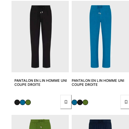
Femme
Tous les articles
Maillots de bain
Deux pièces
Une pièce
Hauts
Bas
T-shirts Anti UV
Tous les articles
PANTALON EN LIN HOMME UNI
PANTALON EN LIN HOMME UNI
COUPE DROITE
COUPE DROITE
Prêt-à-porter
Robes
Polos
Shorts
Chemises