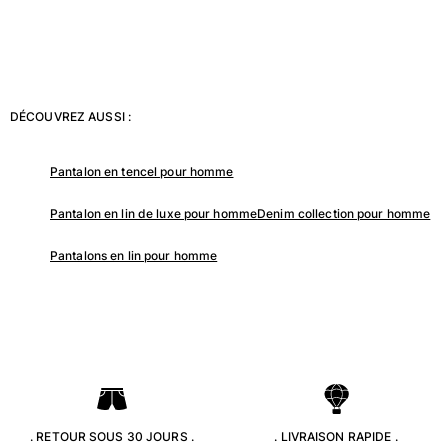
Portail des retours
Retours
Livraison
DÉCOUVREZ AUSSI :
Questions fréquentes
Magasins
Pantalon en tencel pour homme
Nous contacter
Suivre ma commande
Pantalon en lin de luxe pour homme
Denim collection pour homme
Mon compte
Pantalons en lin pour homme
. RETOUR SOUS 30 JOURS .
. LIVRAISON RAPIDE .