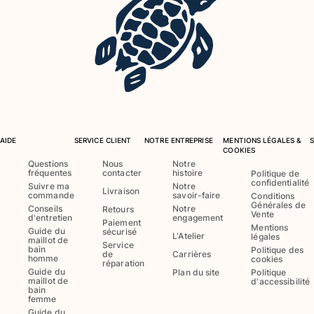
AIDE
SERVICE CLIENT
NOTRE ENTREPRISE
MENTIONS LÉGALES &
COOKIES
Questions
Nous
Notre
fréquentes
contacter
histoire
Politique de
confidentialité
Suivre ma
Notre
Livraison
commande
savoir-faire
Conditions
Générales de
Conseils
Notre
Retours
Vente
d'entretien
engagement
Paiement
Mentions
Guide du
sécurisé
L'Atelier
légales
maillot de
Service
bain
Politique des
de
Carrières
homme
cookies
réparation
Guide du
Plan du site
Politique
maillot de
d'accessibilité
bain
femme
Guide du