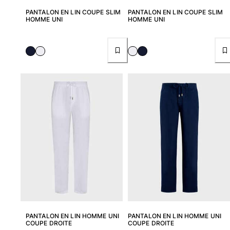
Sacs de plage
PANTALON EN LIN COUPE SLIM
PANTALON EN LIN COUPE SLIM
HOMME UNI
HOMME UNI
Sacs de Voyage
Mini-sacs
Tote bags
Tous les articles
Lunettes de soleil
Tous les articles
Foulards
Tous les articles
Accessoires Enfants
Chapeaux de plage
Serviettes et Ponchos
Chaussures
PANTALON EN LIN HOMME UNI
PANTALON EN LIN HOMME UNI
Chaussettes
COUPE DROITE
COUPE DROITE
Tous les articles