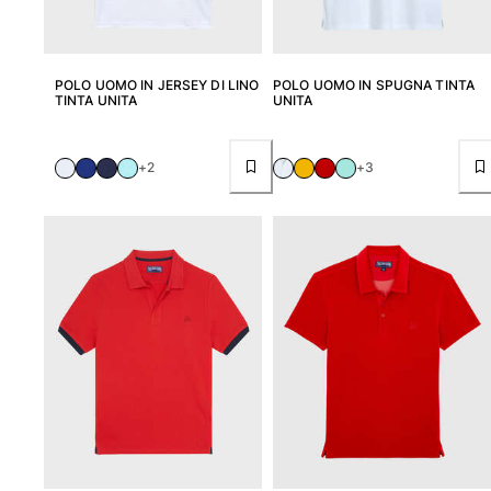
Borsello
POLO UOMO IN JERSEY DI LINO
POLO UOMO IN SPUGNA TINTA
Vedi tutti i Borsello
TINTA UNITA
UNITA
Scarpe
+2
+3
Infradito
Mocassino
Calzature da Spiaggia
Vedi tutti i Scarpe
Outdoor
Vedi tutti i Outdoor
Calzini
Vedi tutti i Calzini
Giochi da spiaggia