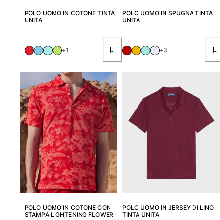
Vedi tutti i Giochi da spiaggia
POLO UOMO IN COTONE TINTA
POLO UOMO IN SPUGNA TINTA
UNITA
UNITA
Portachiavi
+1
+3
Vedi tutti i Portachiavi
Gioielli e Orologi
Vedi tutti i Gioielli e Orologi
Collaborazioni
Regali
Ispirazioni
LE SPIAGGE VILEBREQUIN
Magazine
La Maison Vilebrequin
POLO UOMO IN COTONE CON
POLO UOMO IN JERSEY DI LINO
STAMPA LIGHTENING FLOWER
TINTA UNITA
GIFT CARD