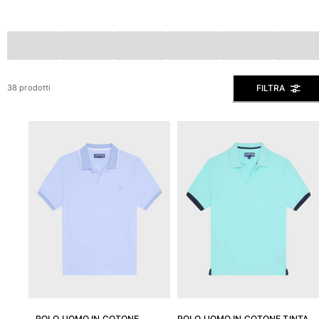
Slip
Magici
Vedi tutti i Costumi da bagno
Abbigliamento
FILTRA
38 prodotti
Polo
Camicie
Bermuda
Pullover e Cardigan
Capispalla
Pantaloni
Maglieria
T-shirts
Modelli lounge
Vedi tutti i Abbigliamento
Taglie forti
Vedi tutti i Taglie forti
POLO UOMO IN COTONE
POLO UOMO IN COTONE TINTA