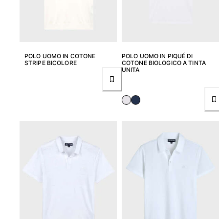
Borsello sacchetti da spiaggia
Borsa da Spiaggia
Mini borse
Borsa tote
Vedi tutti i Borse
POLO UOMO IN COTONE
POLO UOMO IN PIQUÉ DI
STRIPE BICOLORE
COTONE BIOLOGICO A TINTA
UNITA
Occhiali da sole
Vedi tutti i Occhiali da sole
Sciarpe da spiaggia
Vedi tutti i Sciarpe da spiaggia
Accessori Bambini
Cappello per bambini
Asciugamani e Poncho da spiaggia
Scarpe
Calcetines
Vedi tutti i Accessori Bambini