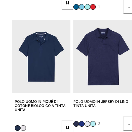
Tuniche
+1
Pantaloni
Sweatshirts
T-Shirts
Modelli lounge
Kimonos
Vedi tutti i Abbigliamento
Yachting collection
Vedi tutti i Yachting collection
Bambino
Vedi tutti i Bambino
POLO UOMO IN PIQUÉ DI
POLO UOMO IN JERSEY DI LINO
Costumi da bagno
COTONE BIOLOGICO A TINTA
TINTA UNITA
UNITA
Pantalocini mare
Neonato
+2
Classico