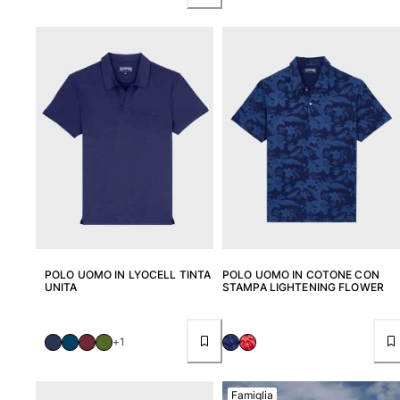
Classico stretch
Classico ultraleggero
Costumi da bagno Ricamati
Rashguard
Costumi da bagno magici
Vedi tutti i Costumi da bagno
Abbigliamento
Polo
T-shirt
Pantaloni
Camicie
POLO UOMO IN LYOCELL TINTA
POLO UOMO IN COTONE CON
Bermuda
UNITA
STAMPA LIGHTENING FLOWER
Felpe
Vedi tutti i Abbigliamento
+1
Bambina
Vedi tutti i Bambina
Famiglia