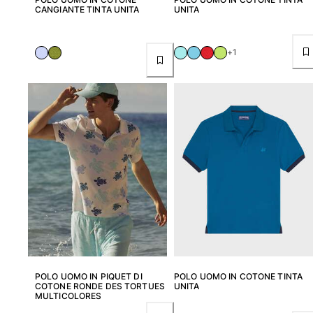
CANGIANTE TINTA UNITA
UNITA
Donna
+1
Vedi tutti i Donna
Costumi da bagno
Bikinis
Intero
Tops
Slips
Rashguards
Vedi tutti i Costumi da bagno
Abbigliamento
Abiti
Polos
POLO UOMO IN PIQUET DI
POLO UOMO IN COTONE TINTA
Shorts
COTONE RONDE DES TORTUES
UNITA
MULTICOLORES
Camicie