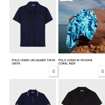
Costumi da bagno
Costumi Interi
Rashguard
Bikini
Neonato
Slip Mare
Vedi tutti i Costumi da bagno
Abbigliamento
POLO UOMO JACQUARD TINTA
POLO UOMO IN SPUGNA
UNITA
CORAL REEF
Abiti e Gonne
Tute
Pantaloncini
Felpe
T-shirt
Vedi tutti i Abbigliamento
Neonato