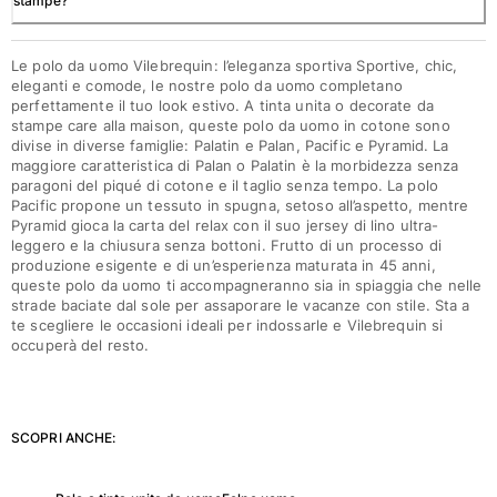
stampe?
Le polo da uomo Vilebrequin: l’eleganza sportiva Sportive, chic,
eleganti e comode, le nostre polo da uomo completano
perfettamente il tuo look estivo. A tinta unita o decorate da
stampe care alla maison, queste polo da uomo in cotone sono
divise in diverse famiglie: Palatin e Palan, Pacific e Pyramid. La
maggiore caratteristica di Palan o Palatin è la morbidezza senza
paragoni del piqué di cotone e il taglio senza tempo. La polo
Pacific propone un tessuto in spugna, setoso all’aspetto, mentre
Pyramid gioca la carta del relax con il suo jersey di lino ultra-
leggero e la chiusura senza bottoni. Frutto di un processo di
produzione esigente e di un’esperienza maturata in 45 anni,
queste polo da uomo ti accompagneranno sia in spiaggia che nelle
strade baciate dal sole per assaporare le vacanze con stile. Sta a
te scegliere le occasioni ideali per indossarle e Vilebrequin si
occuperà del resto.
SCOPRI ANCHE: