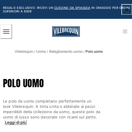
ACCESSIBILITÀ
SALTA
AL
REGALO ESCLUSIVO: RICEVI UN
CUSCINO DA SPIAGGIA
IN OMAGGIO PER ORDINI
SUPERIORI A 600€
CONTENUTO
PRINCIPALE
Uomo
Vilebrequin
Uomo
Abbigliamento uomo
Polo uomo
Vedi tutti i Uomo
/
/
/
Costumi da bagno
Pantaloncini mare
POLO UOMO
Classico
Classico stretch
Classico ultraleggero
Le polo da uomo completano perfettamente un
Ricamati Edizione Numerata
look Vilebrequin. A tinta unita o abbinate ai pezzi
Cintura piatta
imperdibili della collezione da uomo, queste polo da
uomo di lusso sono decorate con ricami sul petto.
Classico corto
Leggi di più
Classico lungo
Rash guard