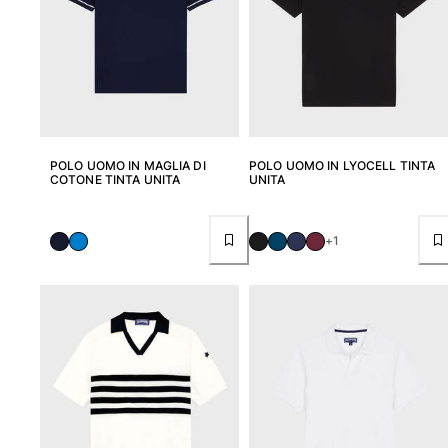
Vedi tutti i Neonato
Accessori
Vedi tutti i Accessori
Cappelli e Cappellini
POLO UOMO IN MAGLIA DI
POLO UOMO IN LYOCELL TINTA
COTONE TINTA UNITA
UNITA
Cappellino
Cappello
Vedi tutti i Cappelli e Cappellini
+1
Telli mare & Pareo
Telli mare
Telo mare unisex
Pareo
Vedi tutti i Telli mare & Pareo
Borse