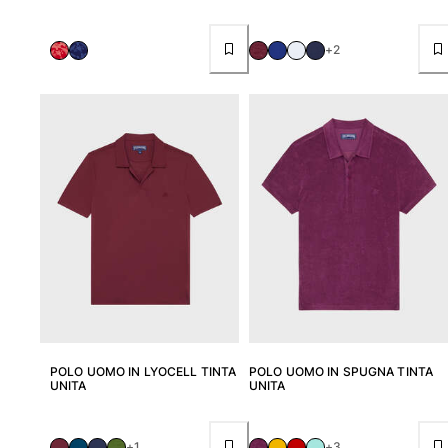
+2
Portale dei resi
Reso
Consegna
Domande frequenti
Trova il negozio
Contattaci
Monitora il mio ordine
Il mio account
POLO UOMO IN LYOCELL TINTA
POLO UOMO IN SPUGNA TINTA
UNITA
UNITA
+1
+3