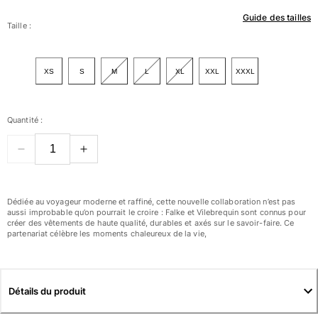
Guide des tailles
Femme
Taille :
Tous les articles
XS
S
M
L
XL
XXL
XXXL
Maillots de bain
Deux pièces
Quantité :
Une pièce
Hauts
Bas
T-shirts Anti UV
Tous les articles
Dédiée au voyageur moderne et raffiné, cette nouvelle collaboration n’est pas
aussi improbable qu’on pourrait le croire : Falke et Vilebrequin sont connus pour
créer des vêtements de haute qualité, durables et axés sur le savoir-faire. Ce
Prêt-à-porter
partenariat célèbre les moments chaleureux de la vie,
Robes
Polos
Shorts
Détails du produit
Chemises