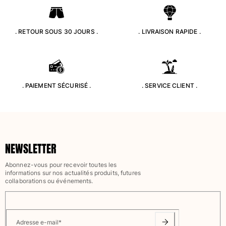
Classique stretch
Classique ultra-léger
. RETOUR SOUS 30 JOURS .
. LIVRAISON RAPIDE .
Brodés Edition Numérotée
T-Shirts Anti UV
Maillots de Bain magiques
Tous les articles
. PAIEMENT SÉCURISÉ .
. SERVICE CLIENT .
Prêt-à-porter
Polos
T-shirts
Pantalons
NEWSLETTER
Chemises
Shorts
Abonnez-vous pour recevoir toutes les
Sweats
informations sur nos actualités produits, futures
collaborations ou événements.
Tous les articles
Fille
Tous les articles
Adresse e-mail
*