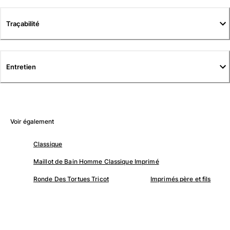
Tuniques
Pantalons
Traçabilité
Sweatshirts
T-shirts
Loungewear
Kimonos
Entretien
Tous les articles
Collection yachting
Tous les articles
Voir également
Garçon
Classique
Tous les articles
Maillot de Bain Homme Classique Imprimé
Maillots de bain
Ronde Des Tortues Tricot
Imprimés père et fils
Short de bain
Bébé
Classique