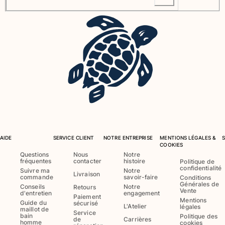
Maillots de bain
Une pièce
T-shirts Anti UV
Bikinis
Bébé
Bas
Tous les articles
Prêt-à-porter
Robes et jupes
AIDE
SERVICE CLIENT
NOTRE ENTREPRISE
MENTIONS LÉGALES &
COOKIES
Combinaisons
Questions
Nous
Notre
Shorts
fréquentes
contacter
histoire
Politique de
confidentialité
Suivre ma
Notre
Sweats
Livraison
commande
savoir-faire
Conditions
Générales de
T-shirts
Conseils
Notre
Retours
Vente
d'entretien
engagement
Tous les articles
Paiement
Mentions
Guide du
sécurisé
L'Atelier
légales
maillot de
Service
Bébé
bain
Politique des
de
Carrières
homme
cookies