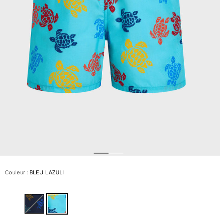
Slips de bain
Le Magique
Tous les articles
Prêt-à-porter
Polos
Chemises
Bermudas et Shorts
Pulls et Cardigans
Vestes et Manteaux
Pantalons
Sweats
T-shirts
Loungewear
Couleur :
BLEU LAZULI
Tous les articles
Grandes tailles
Tous les articles