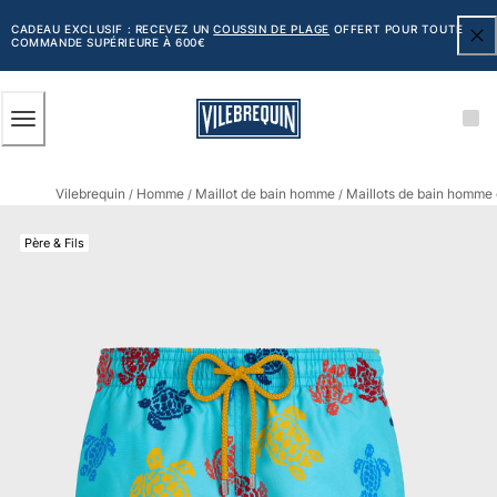
ACCESSIBILITÉ
PASSER
AU
CADEAU EXCLUSIF : RECEVEZ UN
COUSSIN DE PLAGE
OFFERT POUR TOUTE
COMMANDE SUPÉRIEURE À 600€
CONTENU
PRINCIPAL
Homme
Vilebrequin
Homme
Maillot de bain homme
Maillots de bain homme
Tous les articles
/
/
/
Maillots de bain
Père & Fils
Short de bain
Classique
Classique stretch
Classique ultra-léger
Brodés Edition Numérotée
Ceinture plate
Le Court
Le Long
T-shirts Anti UV