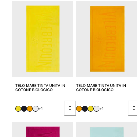
Donna
Vedi tutti i Donna
Costumi da bagno
Bikinis
Intero
Tops
Slips
Rashguards
Vedi tutti i Costumi da bagno
TELO MARE TINTA UNITA IN
TELO MARE TINTA UNITA IN
COTONE BIOLOGICO
COTONE BIOLOGICO
Abbigliamento
+1
+1
Abiti
Polos
Shorts
Camicie