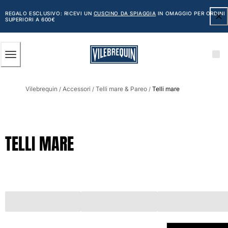
ACCESSIBILITÀ
SALTA
AL
REGALO ESCLUSIVO: RICEVI UN
CUSCINO DA SPIAGGIA
IN OMAGGIO PER ORDINI
SUPERIORI A 600€
CONTENUTO
PRINCIPALE
Uomo
Vilebrequin
Accessori
Telli mare & Pareo
Telli mare
Vedi tutti i Uomo
/
/
/
Costumi da bagno
Pantaloncini mare
TELLI MARE
Classico
Classico stretch
Classico ultraleggero
Ricamati Edizione Numerata
Cintura piatta
Classico corto
Classico lungo
Rash guard