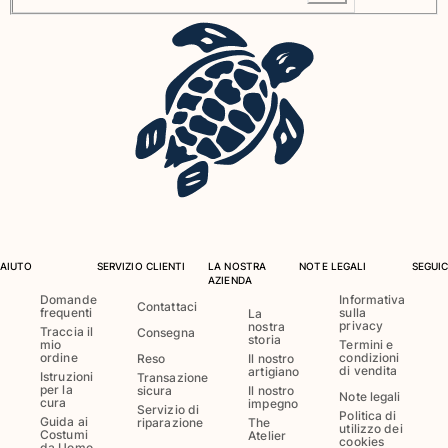
Borsello
Vedi tutti i Borsello
Scarpe
Infradito
Mocassino
Calzature da Spiaggia
Vedi tutti i Scarpe
Outdoor
AIUTO
SERVIZIO CLIENTI
LA NOSTRA
NOTE LEGALI
SEGUIC
AZIENDA
Domande
Informativa
Contattaci
Vedi tutti i Outdoor
frequenti
sulla
La
privacy
nostra
Traccia il
Consegna
storia
mio
Termini e
Calzini
ordine
condizioni
Reso
Il nostro
di vendita
artigiano
Istruzioni
Transazione
per la
sicura
Il nostro
Vedi tutti i Calzini
Note legali
cura
impegno
Servizio di
Politica di
Guida ai
riparazione
The
Giochi da spiaggia
utilizzo dei
Costumi
Atelier
cookies
da Uomo