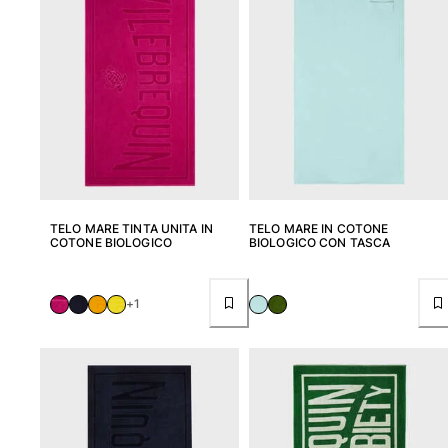
Tuniche
Pantaloni
Sweatshirts
T-Shirts
Modelli lounge
Kimonos
Vedi tutti i Abbigliamento
Yachting collection
TELO MARE TINTA UNITA IN
TELO MARE IN COTONE
Vedi tutti i Yachting collection
COTONE BIOLOGICO
BIOLOGICO CON TASCA
Bambino
+1
Vedi tutti i Bambino
Costumi da bagno
Pantalocini mare
Neonato
Classico