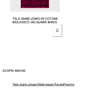
Vedi tutti i Neonato
Accessori
TELO MARE UOMO IN COTONE
BIOLOGICO JACQUARD BIRDS
Vedi tutti i Accessori
Cappelli e Cappellini
Cappellino
Cappello
Vedi tutti i Cappelli e Cappellini
Telli mare & Pareo
SCOPRI ANCHE:
Telli mare
Telo mare unisex
Telo mare unisex
Vilebrequin Pareo
Poncho
Pareo
Vedi tutti i Telli mare & Pareo
Borse