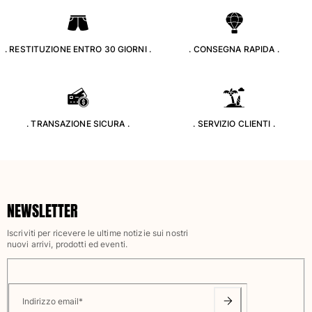
Borsello sacchetti da spiaggia
Borsa da Spiaggia
Mini borse
. RESTITUZIONE ENTRO 30 GIORNI .
. CONSEGNA RAPIDA .
Borsa tote
Vedi tutti i Borse
Occhiali da sole
. TRANSAZIONE SICURA .
. SERVIZIO CLIENTI .
Vedi tutti i Occhiali da sole
Sciarpe da spiaggia
Vedi tutti i Sciarpe da spiaggia
NEWSLETTER
Accessori Bambini
Iscriviti per ricevere le ultime notizie sui nostri
nuovi arrivi, prodotti ed eventi.
Cappello per bambini
Asciugamani e Poncho da spiaggia
Scarpe
Calcetines
Indirizzo email
*
Vedi tutti i Accessori Bambini