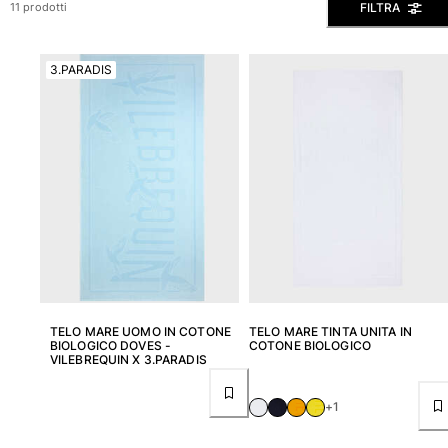
FILTRA
11 prodotti
Slip
Magici
3.PARADIS
Vedi tutti i Costumi da bagno
Abbigliamento
Polo
Camicie
Bermuda
Pullover e Cardigan
Capispalla
Pantaloni
Maglieria
T-shirts
TELO MARE UOMO IN COTONE
TELO MARE TINTA UNITA IN
Modelli lounge
BIOLOGICO DOVES -
COTONE BIOLOGICO
VILEBREQUIN X 3.PARADIS
Vedi tutti i Abbigliamento
Taglie forti
+1
Vedi tutti i Taglie forti