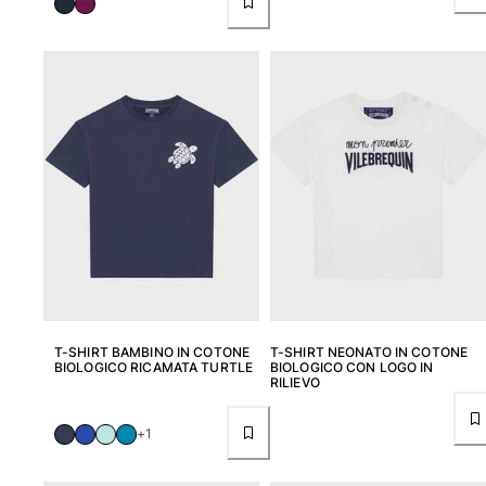
Borsello sacchetti da spiaggia
Borsa da Spiaggia
Mini borse
Borsa tote
Vedi tutti i Borse
Occhiali da sole
Vedi tutti i Occhiali da sole
Sciarpe da spiaggia
Vedi tutti i Sciarpe da spiaggia
Accessori Bambini
T-SHIRT BAMBINO IN COTONE
T-SHIRT NEONATO IN COTONE
BIOLOGICO RICAMATA TURTLE
BIOLOGICO CON LOGO IN
Cappello per bambini
RILIEVO
Asciugamani e Poncho da spiaggia
Scarpe
+1
Calcetines
Vedi tutti i Accessori Bambini