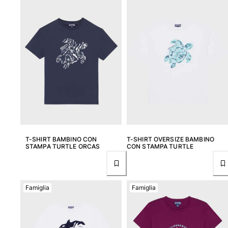
Borsello
Vedi tutti i Borsello
Scarpe
Infradito
Mocassino
Calzature da Spiaggia
Vedi tutti i Scarpe
Outdoor
T-SHIRT BAMBINO CON
T-SHIRT OVERSIZE BAMBINO
STAMPA TURTLE ORCAS
CON STAMPA TURTLE
Vedi tutti i Outdoor
Calzini
Famiglia
Famiglia
Vedi tutti i Calzini
Giochi da spiaggia