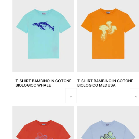
Tuniche
Pantaloni
Sweatshirts
T-Shirts
Modelli lounge
Kimonos
Vedi tutti i Abbigliamento
Yachting collection
Vedi tutti i Yachting collection
T-SHIRT BAMBINO IN COTONE
T-SHIRT BAMBINO IN COTONE
Bambino
BIOLOGICO WHALE
BIOLOGICO MEDUSA
Vedi tutti i Bambino
Costumi da bagno
Pantalocini mare
Neonato
Classico