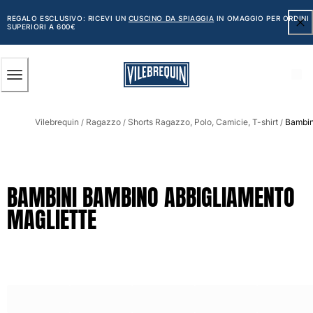
ACCESSIBILITÀ
SALTA
AL
REGALO ESCLUSIVO: RICEVI UN
CUSCINO DA SPIAGGIA
IN OMAGGIO PER ORDINI
SUPERIORI A 600€
CONTENUTO
PRINCIPALE
Uomo
Vilebrequin
Ragazzo
Shorts Ragazzo, Polo, Camicie, T-shirt
Bambin
Vedi tutti i Uomo
/
/
/
Costumi da bagno
Pantaloncini mare
BAMBINI BAMBINO ABBIGLIAMENTO
Classico
MAGLIETTE
Classico stretch
Classico ultraleggero
Ricamati Edizione Numerata
Cintura piatta
Classico corto
Classico lungo
Rash guard