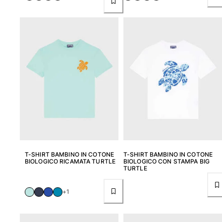
Donna
Vedi tutti i Donna
Costumi da bagno
Bikinis
Intero
Tops
Slips
Rashguards
Vedi tutti i Costumi da bagno
T-SHIRT BAMBINO IN COTONE
T-SHIRT BAMBINO IN COTONE
Abbigliamento
BIOLOGICO RICAMATA TURTLE
BIOLOGICO CON STAMPA BIG
TURTLE
Abiti
Polos
+1
Shorts
Camicie