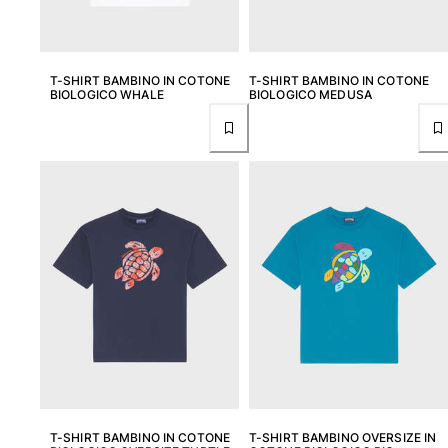
Costumi da bagno
Costumi Interi
T-SHIRT BAMBINO IN COTONE
T-SHIRT BAMBINO IN COTONE
BIOLOGICO WHALE
BIOLOGICO MEDUSA
Rashguard
Bikini
Neonato
Slip Mare
Vedi tutti i Costumi da bagno
Abbigliamento
Abiti e Gonne
Tute
Pantaloncini
Felpe
T-shirt
Vedi tutti i Abbigliamento
Neonato
T-SHIRT BAMBINO IN COTONE
T-SHIRT BAMBINO OVERSIZE IN