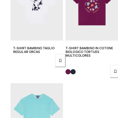
Vedi tutti i Giochi da spiaggia
Portachiavi
Vedi tutti i Portachiavi
Gioielli e Orologi
T-SHIRT BAMBINO TAGLIO
T-SHIRT BAMBINO IN COTONE
Vedi tutti i Gioielli e Orologi
REGULAR ORCAS
BIOLOGICO TORTUES
MULTICOLORES
Collaborazioni
Regali
Ispirazioni
LE SPIAGGE VILEBREQUIN
Magazine
La Maison Vilebrequin
GIFT CARD