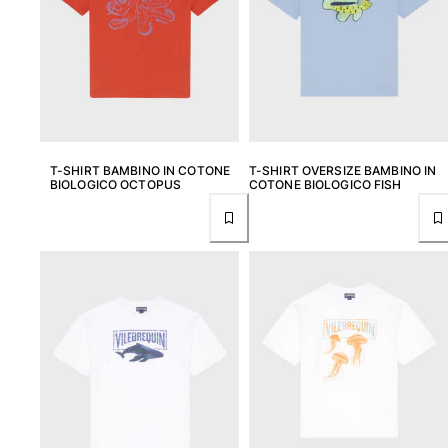
Classico stretch
Classico ultraleggero
Costumi da bagno Ricamati
Rashguard
Costumi da bagno magici
Vedi tutti i Costumi da bagno
T-SHIRT BAMBINO IN COTONE
T-SHIRT OVERSIZE BAMBINO IN
Abbigliamento
BIOLOGICO OCTOPUS
COTONE BIOLOGICO FISH
Polo
T-shirt
Pantaloni
Camicie
Bermuda
Felpe
Vedi tutti i Abbigliamento
Bambina
Vedi tutti i Bambina