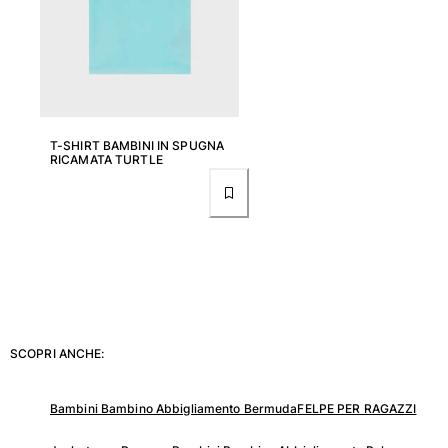
Portale dei resi
Reso
Consegna
Domande frequenti
T-SHIRT BAMBINI IN SPUGNA
Trova il negozio
RICAMATA TURTLE
Contattaci
Monitora il mio ordine
Il mio account
SCOPRI ANCHE:
Bambini Bambino Abbigliamento Bermuda
FELPE PER RAGAZZI