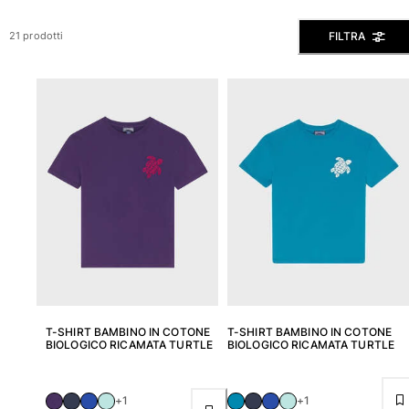
Slip
FILTRA
21 prodotti
Magici
Vedi tutti i Costumi da bagno
Abbigliamento
Polo
Camicie
Bermuda
Pullover e Cardigan
Capispalla
Pantaloni
Maglieria
T-shirts
Modelli lounge
T-SHIRT BAMBINO IN COTONE
T-SHIRT BAMBINO IN COTONE
Vedi tutti i Abbigliamento
BIOLOGICO RICAMATA TURTLE
BIOLOGICO RICAMATA TURTLE
Taglie forti
+1
+1
Vedi tutti i Taglie forti