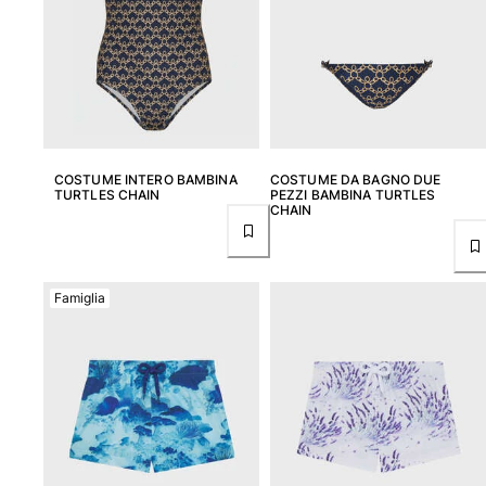
Borsello
Vedi tutti i Borsello
Scarpe
Infradito
COSTUME INTERO BAMBINA
COSTUME DA BAGNO DUE
TURTLES CHAIN
PEZZI BAMBINA TURTLES
Mocassino
CHAIN
Calzature da Spiaggia
Vedi tutti i Scarpe
Outdoor
Famiglia
Vedi tutti i Outdoor
Calzini
Vedi tutti i Calzini
Giochi da spiaggia