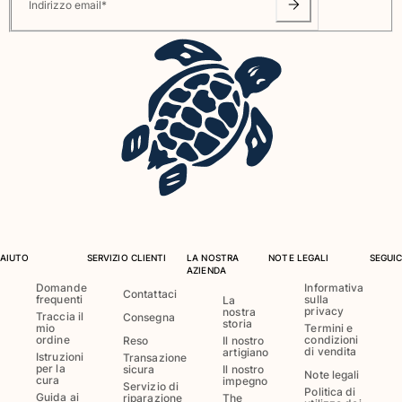
Indirizzo email
*
AIUTO
SERVIZIO CLIENTI
LA NOSTRA
NOTE LEGALI
SEGUIC
AZIENDA
Domande
Informativa
Contattaci
frequenti
sulla
La
privacy
nostra
Traccia il
Consegna
storia
mio
Termini e
ordine
condizioni
Reso
Il nostro
di vendita
artigiano
Istruzioni
Transazione
per la
sicura
Il nostro
Note legali
cura
impegno
Servizio di
Politica di
Guida ai
riparazione
The