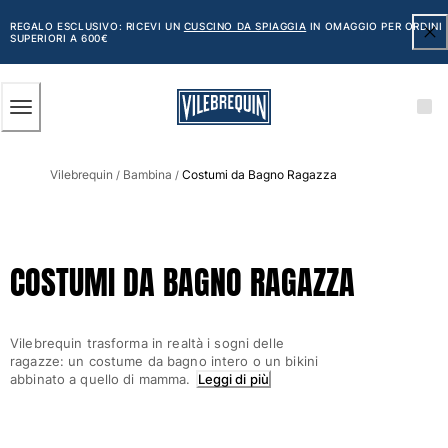
ACCESSIBILITÀ
SALTA
AL
REGALO ESCLUSIVO: RICEVI UN
CUSCINO DA SPIAGGIA
IN OMAGGIO PER ORDINI
SUPERIORI A 600€
CONTENUTO
PRINCIPALE
Uomo
Vilebrequin
Bambina
Costumi da Bagno Ragazza
Vedi tutti i Uomo
/
/
Costumi da bagno
Pantaloncini mare
COSTUMI DA BAGNO RAGAZZA
Classico
Classico stretch
Classico ultraleggero
Vilebrequin trasforma in realtà i sogni delle
Ricamati Edizione Numerata
ragazze: un costume da bagno intero o un bikini
Cintura piatta
abbinato a quello di mamma.
Leggi di più
Classico corto
Classico lungo
Rash guard