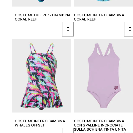
Costumi da bagno
COSTUME DUE PEZZI BAMBINA
COSTUME INTERO BAMBINA
CORAL REEF
CORAL REEF
Costumi Interi
Rashguard
Bikini
Neonato
Slip Mare
Vedi tutti i Costumi da bagno
Abbigliamento
Abiti e Gonne
Tute
Pantaloncini
Felpe
T-shirt
Vedi tutti i Abbigliamento
COSTUME INTERO BAMBINA
COSTUME INTERO BAMBINA
WHALES OFFSET
CON SPALLINE INCROCIATE
Neonato
SULLA SCHIENA TINTA UNITA