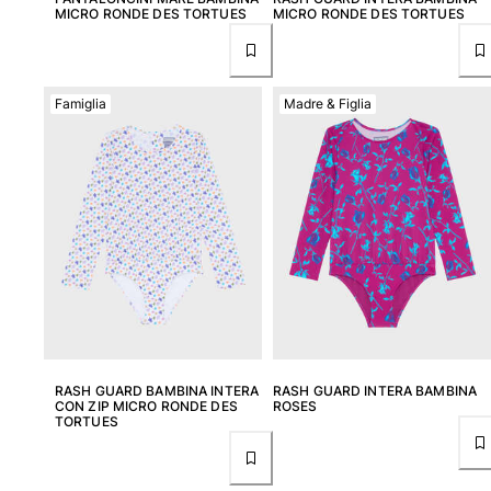
MICRO RONDE DES TORTUES
MICRO RONDE DES TORTUES
Portale dei resi
Reso
Famiglia
Madre & Figlia
Consegna
Domande frequenti
Trova il negozio
Contattaci
Monitora il mio ordine
Il mio account
RASH GUARD BAMBINA INTERA
RASH GUARD INTERA BAMBINA
CON ZIP MICRO RONDE DES
ROSES
TORTUES