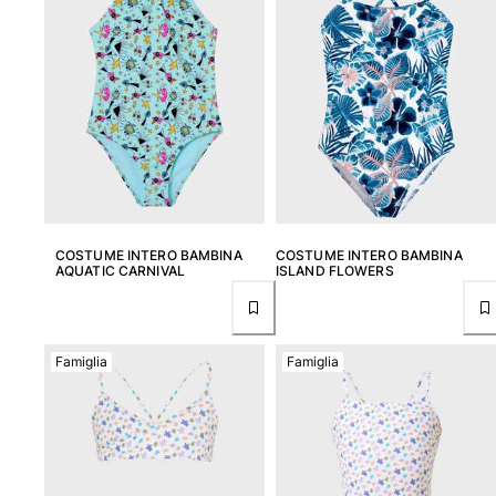
Tuniche
Pantaloni
Sweatshirts
T-Shirts
Modelli lounge
Kimonos
Vedi tutti i Abbigliamento
Yachting collection
COSTUME INTERO BAMBINA
COSTUME INTERO BAMBINA
Vedi tutti i Yachting collection
AQUATIC CARNIVAL
ISLAND FLOWERS
Bambino
Vedi tutti i Bambino
Famiglia
Famiglia
Costumi da bagno
Pantalocini mare
Neonato
Classico