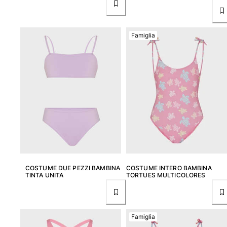
Vedi tutti i Neonato
Accessori
Famiglia
Vedi tutti i Accessori
Cappelli e Cappellini
Cappellino
Cappello
Vedi tutti i Cappelli e Cappellini
Telli mare & Pareo
Telli mare
COSTUME DUE PEZZI BAMBINA
COSTUME INTERO BAMBINA
Telo mare unisex
TINTA UNITA
TORTUES MULTICOLORES
Pareo
Vedi tutti i Telli mare & Pareo
Borse
Famiglia