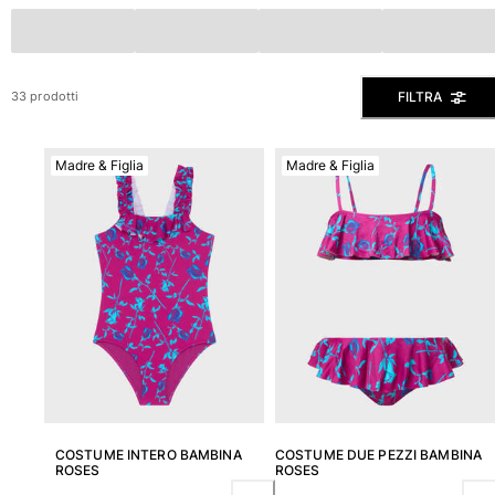
Slip
Magici
Vedi tutti i Costumi da bagno
FILTRA
33 prodotti
Abbigliamento
Madre & Figlia
Madre & Figlia
Polo
Camicie
Bermuda
Pullover e Cardigan
Capispalla
Pantaloni
Maglieria
T-shirts
Modelli lounge
Vedi tutti i Abbigliamento
Taglie forti
COSTUME INTERO BAMBINA
COSTUME DUE PEZZI BAMBINA
ROSES
ROSES
Vedi tutti i Taglie forti