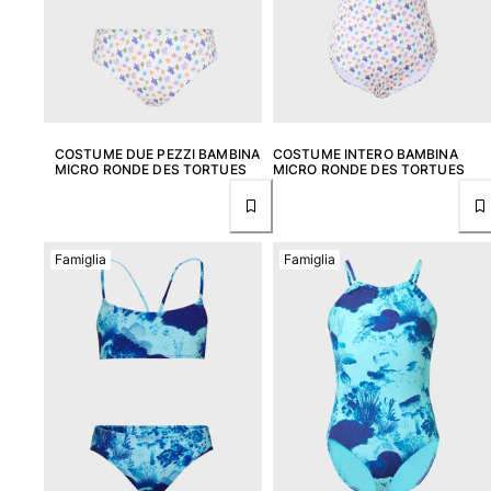
Classico stretch
Classico ultraleggero
Costumi da bagno Ricamati
Rashguard
Costumi da bagno magici
Vedi tutti i Costumi da bagno
COSTUME DUE PEZZI BAMBINA
COSTUME INTERO BAMBINA
MICRO RONDE DES TORTUES
MICRO RONDE DES TORTUES
Abbigliamento
Polo
Famiglia
Famiglia
T-shirt
Pantaloni
Camicie
Bermuda
Felpe
Vedi tutti i Abbigliamento
Bambina
Vedi tutti i Bambina