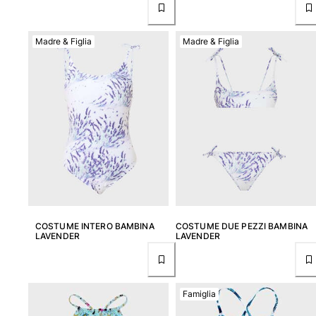
Donna
Madre & Figlia
Madre & Figlia
Vedi tutti i Donna
Costumi da bagno
Bikinis
Intero
Tops
Slips
Rashguards
Vedi tutti i Costumi da bagno
Abbigliamento
COSTUME INTERO BAMBINA
COSTUME DUE PEZZI BAMBINA
LAVENDER
LAVENDER
Abiti
Polos
Shorts
Famiglia
Camicie