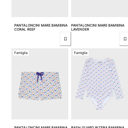
Vedi tutti i Giochi da spiaggia
Portachiavi
PANTALONCINI MARE BAMBINA
PANTALONCINI MARE BAMBINA
CORAL REEF
LAVENDER
Vedi tutti i Portachiavi
Gioielli e Orologi
Vedi tutti i Gioielli e Orologi
Famiglia
Famiglia
Collaborazioni
Regali
Ispirazioni
LE SPIAGGE VILEBREQUIN
Magazine
La Maison Vilebrequin
GIFT CARD
PANTALONCINI MARE BAMBINA
RASH GUARD INTERA BAMBINA