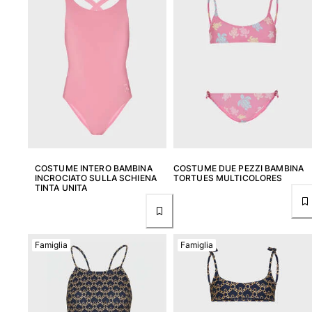
Borsello sacchetti da spiaggia
Borsa da Spiaggia
Mini borse
Borsa tote
Vedi tutti i Borse
Occhiali da sole
Vedi tutti i Occhiali da sole
Sciarpe da spiaggia
COSTUME INTERO BAMBINA
COSTUME DUE PEZZI BAMBINA
INCROCIATO SULLA SCHIENA
TORTUES MULTICOLORES
TINTA UNITA
Vedi tutti i Sciarpe da spiaggia
Accessori Bambini
Cappello per bambini
Famiglia
Famiglia
Asciugamani e Poncho da spiaggia
Scarpe
Calcetines
Vedi tutti i Accessori Bambini