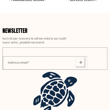
Classico stretch
Classico ultraleggero
Costumi da bagno Ricamati
Rashguard
Costumi da bagno magici
NEWSLETTER
Vedi tutti i Costumi da bagno
Iscriviti per ricevere le ultime notizie sui nostri
Abbigliamento
nuovi arrivi, prodotti ed eventi.
Polo
T-shirt
Indirizzo email
*
Pantaloni
Camicie
Bermuda
Felpe
Vedi tutti i Abbigliamento
Bambina
Vedi tutti i Bambina