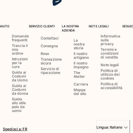
Costumi da bagno
Costumi Interi
AIUTO
SERVIZIO CLIENTI
LA NOSTRA
NOTE LEGALI
SEGUIC
Rashguard
AZIENDA
Bikini
Domande
Informativa
Contattaci
frequenti
sulla
La
Neonato
privacy
nostra
Traccia il
Consegna
storia
mio
Termini e
Slip Mare
ordine
condizioni
Reso
Il nostro
Vedi tutti i Costumi da bagno
di vendita
artigiano
Istruzioni
Transazione
per la
sicura
Il nostro
Note legali
cura
impegno
Abbigliamento
Servizio di
Politica di
Guida ai
riparazione
The
utilizzo dei
Costumi
Atelier
cookies
da Uomo
Abiti e Gonne
Politica di
Carriera
Guida ai
Tute
accessibilità
Costumi
Mappa
da donna
del sito
Pantaloncini
Guida
Felpe
allo stile
polo da
T-shirt
uomo
Vedi tutti i Abbigliamento
Neonato
Lingua:
Italiano
Spedisci a
:
FR