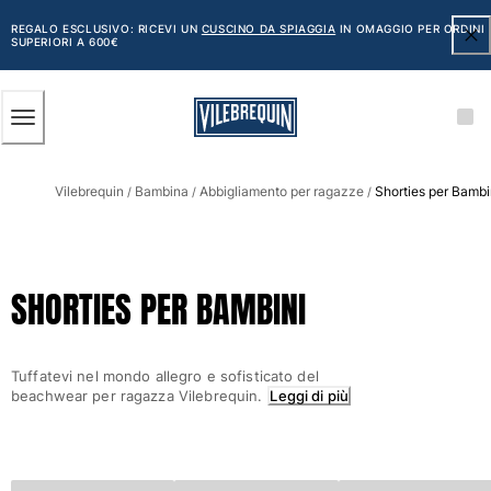
ACCESSIBILITÀ
SALTA
AL
REGALO ESCLUSIVO: RICEVI UN
CUSCINO DA SPIAGGIA
IN OMAGGIO PER ORDINI
SUPERIORI A 600€
CONTENUTO
PRINCIPALE
Uomo
Vilebrequin
Bambina
Abbigliamento per ragazze
Shorties per Bambi
Vedi tutti i Uomo
/
/
/
Costumi da bagno
Pantaloncini mare
SHORTIES PER BAMBINI
Classico
Classico stretch
Classico ultraleggero
Tuffatevi nel mondo allegro e sofisticato del
Ricamati Edizione Numerata
beachwear per ragazza Vilebrequin.
Leggi di più
Cintura piatta
Classico corto
Classico lungo
Rash guard