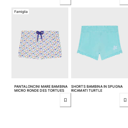
Donna
Famiglia
Vedi tutti i Donna
Costumi da bagno
Bikinis
Intero
Tops
Slips
Rashguards
Vedi tutti i Costumi da bagno
PANTALONCINI MARE BAMBINA
SHORTS BAMBINA IN SPUGNA
Abbigliamento
MICRO RONDE DES TORTUES
RICAMATI TURTLE
Abiti
Polos
Shorts
Camicie