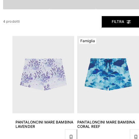
Slip
Magici
FILTRA
4 prodotti
Vedi tutti i Costumi da bagno
Abbigliamento
Famiglia
Polo
Camicie
Bermuda
Pullover e Cardigan
Capispalla
Pantaloni
Maglieria
T-shirts
Modelli lounge
Vedi tutti i Abbigliamento
PANTALONCINI MARE BAMBINA
PANTALONCINI MARE BAMBINA
Taglie forti
LAVENDER
CORAL REEF
Vedi tutti i Taglie forti