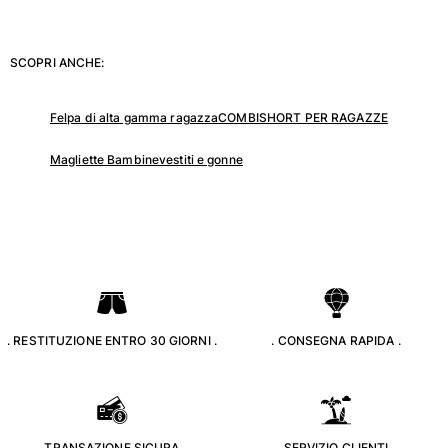
Tuniche
Pantaloni
Sweatshirts
SCOPRI ANCHE:
T-Shirts
Modelli lounge
Felpa di alta gamma ragazza
COMBISHORT PER RAGAZZE
Kimonos
Vedi tutti i Abbigliamento
Magliette Bambine
vestiti e gonne
Yachting collection
Vedi tutti i Yachting collection
Bambino
Vedi tutti i Bambino
. RESTITUZIONE ENTRO 30 GIORNI .
. CONSEGNA RAPIDA .
Costumi da bagno
Pantalocini mare
Neonato
Classico
. TRANSAZIONE SICURA .
. SERVIZIO CLIENTI .