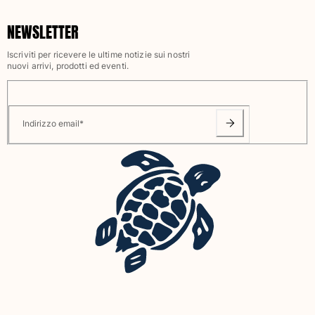
Vedi tutti i Neonato
NEWSLETTER
Accessori
Iscriviti per ricevere le ultime notizie sui nostri
nuovi arrivi, prodotti ed eventi.
Vedi tutti i Accessori
Cappelli e Cappellini
Indirizzo email
*
Cappellino
Cappello
Vedi tutti i Cappelli e Cappellini
Telli mare & Pareo
Telli mare
Telo mare unisex
Pareo
Vedi tutti i Telli mare & Pareo
Borse