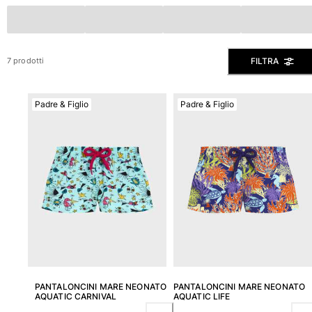
Slip
Magici
Vedi tutti i Costumi da bagno
FILTRA
7 prodotti
Abbigliamento
Padre & Figlio
Padre & Figlio
Polo
Camicie
Bermuda
Pullover e Cardigan
Capispalla
Pantaloni
Maglieria
T-shirts
Modelli lounge
Vedi tutti i Abbigliamento
Taglie forti
PANTALONCINI MARE NEONATO
PANTALONCINI MARE NEONATO
AQUATIC CARNIVAL
AQUATIC LIFE
Vedi tutti i Taglie forti