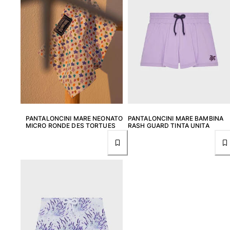
Tuniche
Pantaloni
Sweatshirts
T-Shirts
Modelli lounge
Kimonos
Vedi tutti i Abbigliamento
Yachting collection
PANTALONCINI MARE NEONATO
PANTALONCINI MARE BAMBINA
Vedi tutti i Yachting collection
MICRO RONDE DES TORTUES
RASH GUARD TINTA UNITA
Bambino
Vedi tutti i Bambino
Costumi da bagno
Pantalocini mare
Neonato
Classico