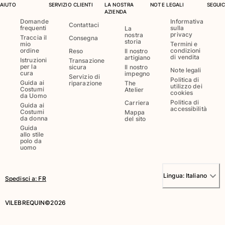
AIUTO
SERVIZIO CLIENTI
LA NOSTRA
NOTE LEGALI
SEGUIC
Borsello sacchetti da spiaggia
AZIENDA
Borsa da Spiaggia
Domande
Informativa
Contattaci
frequenti
sulla
La
Mini borse
privacy
nostra
Traccia il
Consegna
storia
Borsa tote
mio
Termini e
ordine
condizioni
Reso
Il nostro
Vedi tutti i Borse
di vendita
artigiano
Istruzioni
Transazione
per la
sicura
Il nostro
Note legali
cura
impegno
Occhiali da sole
Servizio di
Politica di
Guida ai
riparazione
The
utilizzo dei
Costumi
Atelier
cookies
da Uomo
Vedi tutti i Occhiali da sole
Politica di
Carriera
Guida ai
accessibilità
Costumi
Mappa
Sciarpe da spiaggia
da donna
del sito
Guida
allo stile
Vedi tutti i Sciarpe da spiaggia
polo da
uomo
Accessori Bambini
Lingua:
Italiano
Cappello per bambini
Spedisci a
:
FR
Asciugamani e Poncho da spiaggia
Scarpe
VILEBREQUIN©2026
Calcetines
Vedi tutti i Accessori Bambini