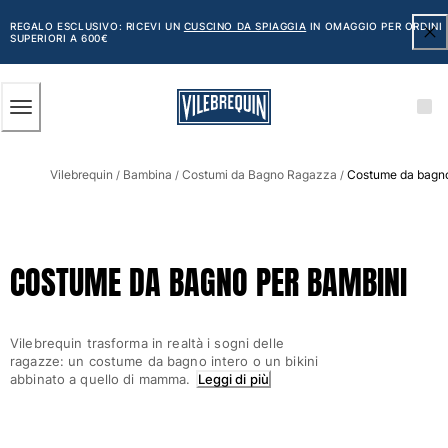
ACCESSIBILITÀ
SALTA
AL
REGALO ESCLUSIVO: RICEVI UN
CUSCINO DA SPIAGGIA
IN OMAGGIO PER ORDINI
SUPERIORI A 600€
CONTENUTO
PRINCIPALE
Uomo
Vilebrequin
Bambina
Costumi da Bagno Ragazza
Costume da bagno
Vedi tutti i Uomo
/
/
/
Costumi da bagno
Pantaloncini mare
COSTUME DA BAGNO PER BAMBINI
Classico
Classico stretch
Classico ultraleggero
Vilebrequin trasforma in realtà i sogni delle
Ricamati Edizione Numerata
ragazze: un costume da bagno intero o un bikini
Cintura piatta
abbinato a quello di mamma.
Leggi di più
Classico corto
Classico lungo
Rash guard