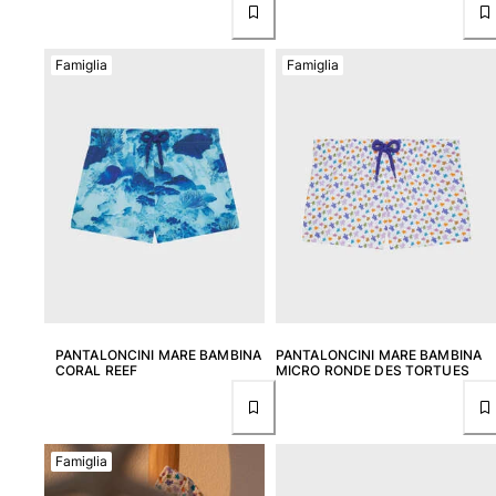
Donna
Famiglia
Famiglia
Vedi tutti i Donna
Costumi da bagno
Bikinis
Intero
Tops
Slips
Rashguards
Vedi tutti i Costumi da bagno
Abbigliamento
PANTALONCINI MARE BAMBINA
PANTALONCINI MARE BAMBINA
CORAL REEF
MICRO RONDE DES TORTUES
Abiti
Polos
Shorts
Famiglia
Camicie