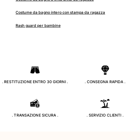
Costumi da bagno
Costume da bagno intero con stampa da ragazza
Costumi Interi
Rash guard per bambine
Rashguard
Bikini
Neonato
Slip Mare
Vedi tutti i Costumi da bagno
Abbigliamento
. RESTITUZIONE ENTRO 30 GIORNI .
. CONSEGNA RAPIDA .
Abiti e Gonne
Tute
Pantaloncini
Felpe
T-shirt
. TRANSAZIONE SICURA .
. SERVIZIO CLIENTI .
Vedi tutti i Abbigliamento
Neonato