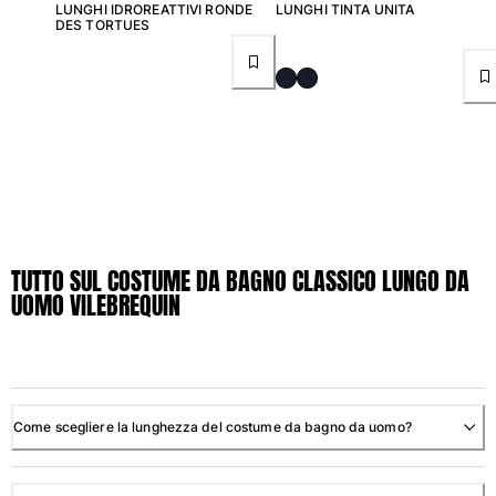
LUNGHI IDROREATTIVI RONDE
LUNGHI TINTA UNITA
DES TORTUES
Borsello
Vedi tutti i Borsello
Scarpe
Infradito
Mocassino
Calzature da Spiaggia
Vedi tutti i Scarpe
TUTTO SUL COSTUME DA BAGNO CLASSICO LUNGO DA
UOMO VILEBREQUIN
Outdoor
Vedi tutti i Outdoor
Calzini
Come scegliere la lunghezza del costume da bagno da uomo?
Vedi tutti i Calzini
Giochi da spiaggia