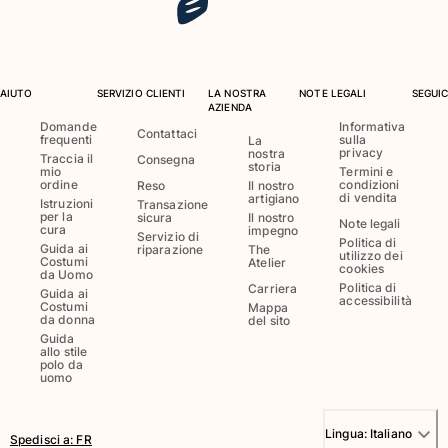
AIUTO
SERVIZIO CLIENTI
LA NOSTRA
NOTE LEGALI
SEGUIC
AZIENDA
Domande
Informativa
Contattaci
frequenti
sulla
La
privacy
nostra
Traccia il
Consegna
storia
mio
Termini e
ordine
condizioni
Reso
Il nostro
di vendita
artigiano
Istruzioni
Transazione
per la
sicura
Il nostro
Note legali
cura
impegno
Servizio di
Politica di
Guida ai
riparazione
The
utilizzo dei
Costumi
Atelier
cookies
da Uomo
Politica di
Carriera
Guida ai
accessibilità
Costumi
Mappa
da donna
del sito
Guida
allo stile
polo da
uomo
Lingua:
Italiano
Spedisci a
:
FR