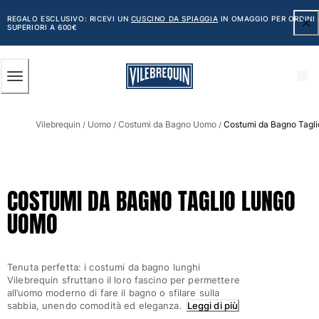
ACCESSIBILITÀ
SALTA
AL
REGALO ESCLUSIVO: RICEVI UN
CUSCINO DA SPIAGGIA
IN OMAGGIO PER ORDINI
SUPERIORI A 600€
CONTENUTO
PRINCIPALE
Uomo
Vilebrequin
Uomo
Costumi da Bagno Uomo
Costumi da Bagno Tagl
Vedi tutti i Uomo
/
/
/
Costumi da bagno
Pantaloncini mare
COSTUMI DA BAGNO TAGLIO LUNGO
Classico
UOMO
Classico stretch
Classico ultraleggero
Ricamati Edizione Numerata
Tenuta perfetta: i costumi da bagno lunghi
Cintura piatta
Vilebrequin sfruttano il loro fascino per permettere
Classico corto
all’uomo moderno di fare il bagno o sfilare sulla
Classico lungo
sabbia, unendo comodità ed eleganza.
Leggi di più
Rash guard