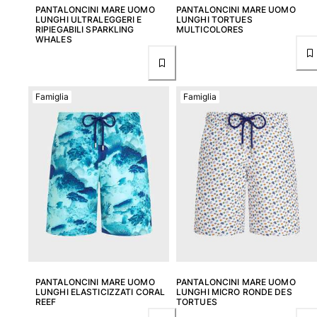
PANTALONCINI MARE UOMO
PANTALONCINI MARE UOMO
LUNGHI ULTRALEGGERI E
LUNGHI TORTUES
Donna
RIPIEGABILI SPARKLING
MULTICOLORES
WHALES
Vedi tutti i Donna
Costumi da bagno
Famiglia
Famiglia
Bikinis
Intero
Tops
Slips
Rashguards
Vedi tutti i Costumi da bagno
Abbigliamento
Abiti
Polos
PANTALONCINI MARE UOMO
PANTALONCINI MARE UOMO
Shorts
LUNGHI ELASTICIZZATI CORAL
LUNGHI MICRO RONDE DES
REEF
TORTUES
Camicie