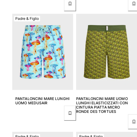
Tuniche
Pantaloni
Sweatshirts
Padre & Figlio
T-Shirts
Modelli lounge
Kimonos
Vedi tutti i Abbigliamento
Yachting collection
Vedi tutti i Yachting collection
Bambino
Vedi tutti i Bambino
PANTALONCINI MARE LUNGHI
PANTALONCINI MARE UOMO
UOMO MEDUSAIR
LUNGHI ELASTICIZZATI CON
Costumi da bagno
CINTURA PIATTA MICRO
RONDE DES TORTUES
Pantalocini mare
Neonato
Classico
Padre & Figlio
Padre & Figlio