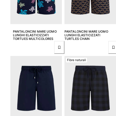
Vedi tutti i Neonato
Accessori
Vedi tutti i Accessori
PANTALONCINI MARE UOMO
PANTALONCINI MARE UOMO
LUNGHI ELASTICIZZATI
LUNGHI ELASTICIZZATI
Cappelli e Cappellini
TORTUES MULTICOLORES
TURTLES CHAIN
Cappellino
Cappello
Vedi tutti i Cappelli e Cappellini
Fibre naturali
Telli mare & Pareo
Telli mare
Telo mare unisex
Pareo
Vedi tutti i Telli mare & Pareo
Borse