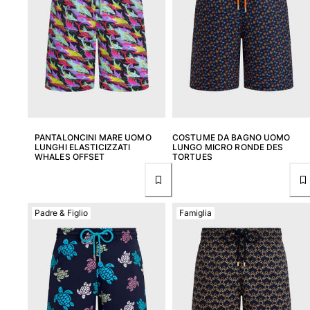
Costumi da bagno
Costumi Interi
Rashguard
Bikini
Neonato
Slip Mare
Vedi tutti i Costumi da bagno
PANTALONCINI MARE UOMO
COSTUME DA BAGNO UOMO
LUNGHI ELASTICIZZATI
LUNGO MICRO RONDE DES
WHALES OFFSET
TORTUES
Abbigliamento
Abiti e Gonne
Tute
Padre & Figlio
Famiglia
Pantaloncini
Felpe
T-shirt
Vedi tutti i Abbigliamento
Neonato