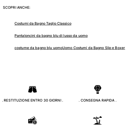
SCOPRI ANCHE:
Portale dei resi
Reso
Costumi da Bagno Taglio Classico
Consegna
Pantaloncini da bagno blu di lusso da uomo
Domande frequenti
Trova il negozio
costume da bagno blu uomo
Uomo Costumi da Bagno Slip e Boxer
Contattaci
Monitora il mio ordine
Il mio account
. RESTITUZIONE ENTRO 30 GIORNI .
. CONSEGNA RAPIDA .