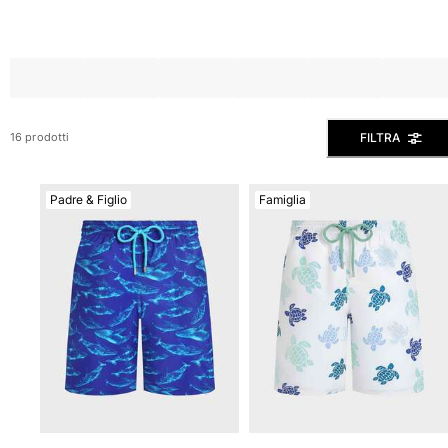
Slip
Magici
Vedi tutti i Costumi da bagno
Abbigliamento
FILTRA
16 prodotti
Polo
Camicie
Bermuda
Padre & Figlio
Famiglia
Pullover e Cardigan
Capispalla
Pantaloni
Maglieria
T-shirts
Modelli lounge
Vedi tutti i Abbigliamento
Taglie forti
Vedi tutti i Taglie forti