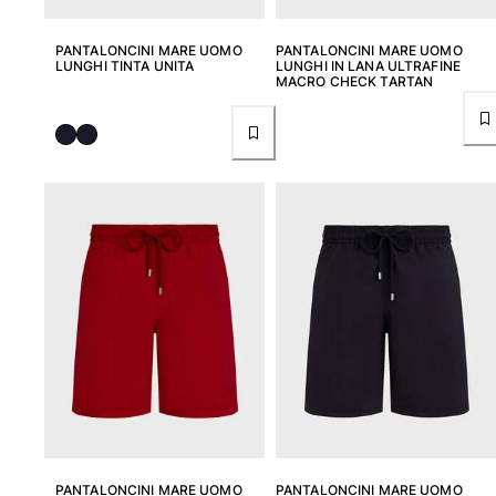
Borsello sacchetti da spiaggia
Borsa da Spiaggia
PANTALONCINI MARE UOMO
PANTALONCINI MARE UOMO
LUNGHI TINTA UNITA
LUNGHI IN LANA ULTRAFINE
Mini borse
MACRO CHECK TARTAN
Borsa tote
Vedi tutti i Borse
Occhiali da sole
Vedi tutti i Occhiali da sole
Sciarpe da spiaggia
Vedi tutti i Sciarpe da spiaggia
Accessori Bambini
Cappello per bambini
Asciugamani e Poncho da spiaggia
Scarpe
Calcetines
PANTALONCINI MARE UOMO
PANTALONCINI MARE UOMO
Vedi tutti i Accessori Bambini