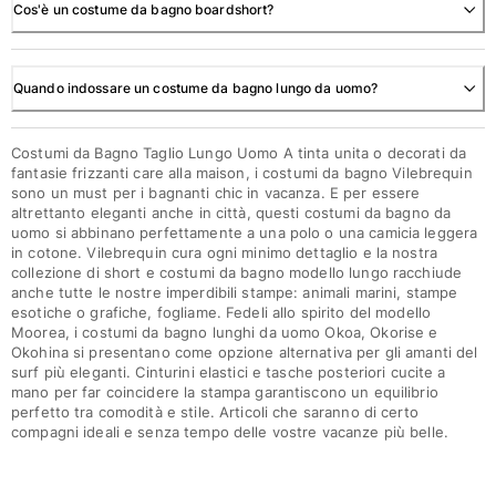
Cos'è un costume da bagno boardshort?
Vedi tutti i Giochi da spiaggia
Portachiavi
Quando indossare un costume da bagno lungo da uomo?
Vedi tutti i Portachiavi
Costumi da Bagno Taglio Lungo Uomo A tinta unita o decorati da
Gioielli e Orologi
fantasie frizzanti care alla maison, i costumi da bagno Vilebrequin
sono un must per i bagnanti chic in vacanza. E per essere
Vedi tutti i Gioielli e Orologi
altrettanto eleganti anche in città, questi costumi da bagno da
uomo si abbinano perfettamente a una polo o una camicia leggera
Collaborazioni
in cotone. Vilebrequin cura ogni minimo dettaglio e la nostra
collezione di short e costumi da bagno modello lungo racchiude
Regali
anche tutte le nostre imperdibili stampe: animali marini, stampe
esotiche o grafiche, fogliame. Fedeli allo spirito del modello
Ispirazioni
Moorea, i costumi da bagno lunghi da uomo Okoa, Okorise e
Okohina si presentano come opzione alternativa per gli amanti del
surf più eleganti. Cinturini elastici e tasche posteriori cucite a
LE SPIAGGE VILEBREQUIN
mano per far coincidere la stampa garantiscono un equilibrio
perfetto tra comodità e stile. Articoli che saranno di certo
compagni ideali e senza tempo delle vostre vacanze più belle.
Magazine
La Maison Vilebrequin
GIFT CARD