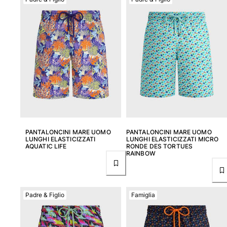
Classico stretch
Classico ultraleggero
Costumi da bagno Ricamati
Rashguard
Costumi da bagno magici
Vedi tutti i Costumi da bagno
Abbigliamento
Polo
T-shirt
PANTALONCINI MARE UOMO
PANTALONCINI MARE UOMO
Pantaloni
LUNGHI ELASTICIZZATI
LUNGHI ELASTICIZZATI MICRO
Camicie
AQUATIC LIFE
RONDE DES TORTUES
RAINBOW
Bermuda
Felpe
Vedi tutti i Abbigliamento
Padre & Figlio
Famiglia
Bambina
Vedi tutti i Bambina