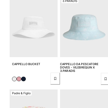
3.PARADIS
Donna
Vedi tutti i Donna
Costumi da bagno
Bikinis
Intero
Tops
Slips
Rashguards
CAPPELLO BUCKET
CAPPELLO DA PESCATORE
Vedi tutti i Costumi da bagno
DOVES - VILEBREQUIN X
3.PARADIS
Abbigliamento
Abiti
Polos
Padre & Figlio
Shorts
Camicie