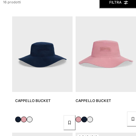
FILTRA
16 prodotti
Slip
Magici
Vedi tutti i Costumi da bagno
Abbigliamento
Polo
Camicie
Bermuda
Pullover e Cardigan
Capispalla
Pantaloni
Maglieria
T-shirts
CAPPELLO BUCKET
CAPPELLO BUCKET
Modelli lounge
Vedi tutti i Abbigliamento
Taglie forti
Vedi tutti i Taglie forti