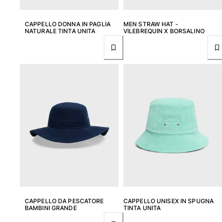
Costumi da bagno
CAPPELLO DONNA IN PAGLIA
MEN STRAW HAT -
NATURALE TINTA UNITA
VILEBREQUIN X BORSALINO
Costumi Interi
Rashguard
Bikini
Neonato
Slip Mare
Vedi tutti i Costumi da bagno
Abbigliamento
Abiti e Gonne
Tute
Pantaloncini
Felpe
T-shirt
Vedi tutti i Abbigliamento
CAPPELLO DA PESCATORE
CAPPELLO UNISEX IN SPUGNA
BAMBINI GRANDE
TINTA UNITA
Neonato