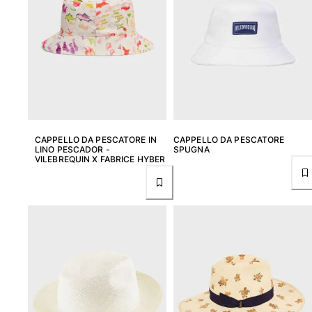
Tuniche
Pantaloni
Sweatshirts
T-Shirts
Modelli lounge
Kimonos
Vedi tutti i Abbigliamento
Yachting collection
CAPPELLO DA PESCATORE IN
CAPPELLO DA PESCATORE
LINO PESCADOR -
SPUGNA
VILEBREQUIN X FABRICE HYBER
Vedi tutti i Yachting collection
Bambino
Vedi tutti i Bambino
Costumi da bagno
Pantalocini mare
Neonato
Classico