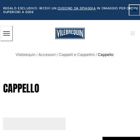
ACCESSIBILITÀ
SALTA
AL
REGALO ESCLUSIVO: RICEVI UN
CUSCINO DA SPIAGGIA
IN OMAGGIO PER ORDINI
SUPERIORI A 600€
CONTENUTO
PRINCIPALE
Uomo
Vilebrequin
Accessori
Cappelli e Cappellini
Cappello
Vedi tutti i Uomo
/
/
/
Costumi da bagno
Pantaloncini mare
CAPPELLO
Classico
Classico stretch
Classico ultraleggero
Ricamati Edizione Numerata
Cintura piatta
Classico corto
Classico lungo
Rash guard