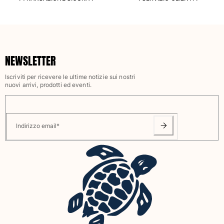
Vedi tutti i Giochi da spiaggia
Portachiavi
Vedi tutti i Portachiavi
NEWSLETTER
Gioielli e Orologi
Iscriviti per ricevere le ultime notizie sui nostri
nuovi arrivi, prodotti ed eventi.
Vedi tutti i Gioielli e Orologi
Collaborazioni
Indirizzo email
*
Regali
Ispirazioni
LE SPIAGGE VILEBREQUIN
Magazine
La Maison Vilebrequin
GIFT CARD