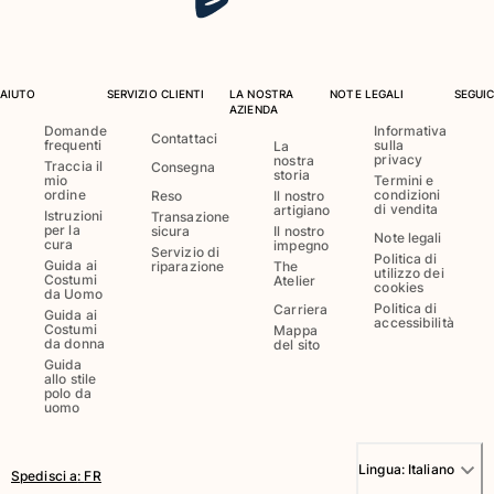
Portale dei resi
Reso
AIUTO
SERVIZIO CLIENTI
LA NOSTRA
NOTE LEGALI
SEGUIC
AZIENDA
Consegna
Domande
Informativa
Domande frequenti
Contattaci
frequenti
sulla
La
privacy
nostra
Trova il negozio
Traccia il
Consegna
storia
mio
Termini e
Contattaci
ordine
condizioni
Reso
Il nostro
di vendita
artigiano
Istruzioni
Transazione
Monitora il mio ordine
per la
sicura
Il nostro
Note legali
cura
impegno
Servizio di
Politica di
Guida ai
riparazione
The
utilizzo dei
Il mio account
Costumi
Atelier
cookies
da Uomo
Politica di
Carriera
Guida ai
accessibilità
Costumi
Mappa
da donna
del sito
Guida
allo stile
polo da
uomo
Lingua:
Italiano
Spedisci a
:
FR