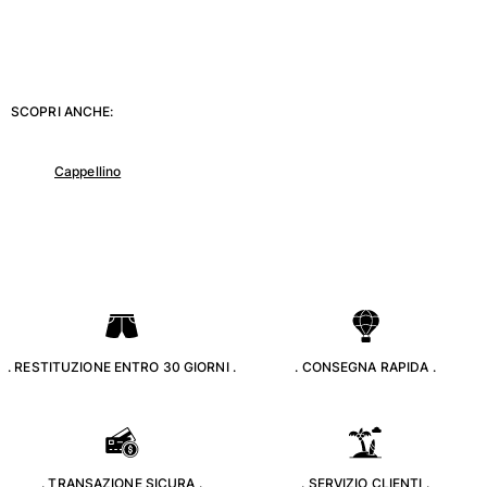
Borsello
Vedi tutti i Borsello
SCOPRI ANCHE:
Scarpe
Cappellino
Infradito
Mocassino
Calzature da Spiaggia
Vedi tutti i Scarpe
Outdoor
Vedi tutti i Outdoor
. RESTITUZIONE ENTRO 30 GIORNI .
. CONSEGNA RAPIDA .
Calzini
Vedi tutti i Calzini
Giochi da spiaggia
. TRANSAZIONE SICURA .
. SERVIZIO CLIENTI .