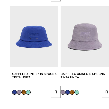
Borsello sacchetti da spiaggia
Borsa da Spiaggia
Mini borse
Borsa tote
Vedi tutti i Borse
Occhiali da sole
Vedi tutti i Occhiali da sole
Sciarpe da spiaggia
Vedi tutti i Sciarpe da spiaggia
CAPPELLO UNISEX IN SPUGNA
CAPPELLO UNISEX IN SPUGNA
Accessori Bambini
TINTA UNITA
TINTA UNITA
Cappello per bambini
Asciugamani e Poncho da spiaggia
Scarpe
Calcetines
Vedi tutti i Accessori Bambini