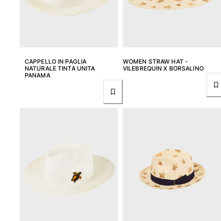
Classico stretch
Classico ultraleggero
Costumi da bagno Ricamati
Rashguard
Costumi da bagno magici
CAPPELLO IN PAGLIA
WOMEN STRAW HAT -
Vedi tutti i Costumi da bagno
NATURALE TINTA UNITA
VILEBREQUIN X BORSALINO
PANAMA
Abbigliamento
Polo
T-shirt
Pantaloni
Camicie
Bermuda
Felpe
Vedi tutti i Abbigliamento
Bambina
Vedi tutti i Bambina