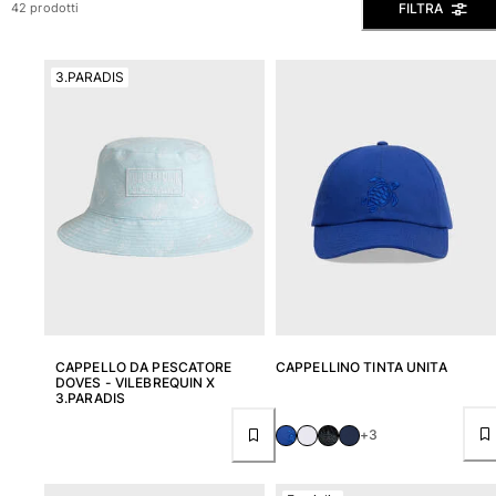
FILTRA
42 prodotti
Slip
Magici
3.PARADIS
Vedi tutti i Costumi da bagno
Abbigliamento
Polo
Camicie
Bermuda
Pullover e Cardigan
Capispalla
Pantaloni
Maglieria
T-shirts
CAPPELLO DA PESCATORE
CAPPELLINO TINTA UNITA
Modelli lounge
DOVES - VILEBREQUIN X
3.PARADIS
Vedi tutti i Abbigliamento
+3
Taglie forti
Vedi tutti i Taglie forti