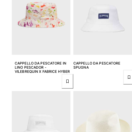
Tuniche
Pantaloni
Sweatshirts
T-Shirts
Modelli lounge
Kimonos
Vedi tutti i Abbigliamento
Yachting collection
CAPPELLO DA PESCATORE IN
CAPPELLO DA PESCATORE
LINO PESCADOR -
SPUGNA
Vedi tutti i Yachting collection
VILEBREQUIN X FABRICE HYBER
Bambino
Vedi tutti i Bambino
Costumi da bagno
Pantalocini mare
Neonato
Classico