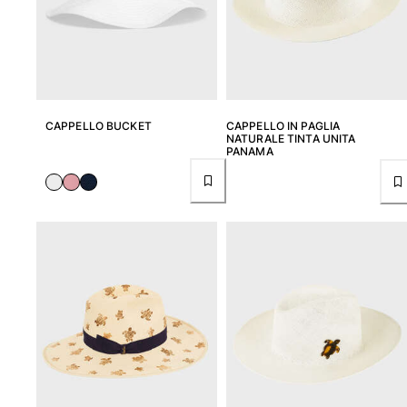
Classico stretch
Classico ultraleggero
Costumi da bagno Ricamati
Rashguard
Costumi da bagno magici
Vedi tutti i Costumi da bagno
CAPPELLO BUCKET
CAPPELLO IN PAGLIA
NATURALE TINTA UNITA
PANAMA
Abbigliamento
Polo
T-shirt
Pantaloni
Camicie
Bermuda
Felpe
Vedi tutti i Abbigliamento
Bambina
Vedi tutti i Bambina