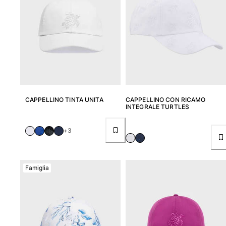
Vedi tutti i Giochi da spiaggia
Portachiavi
Vedi tutti i Portachiavi
Gioielli e Orologi
Vedi tutti i Gioielli e Orologi
CAPPELLINO TINTA UNITA
CAPPELLINO CON RICAMO
INTEGRALE TURTLES
Collaborazioni
+3
Regali
Ispirazioni
Famiglia
LE SPIAGGE VILEBREQUIN
Magazine
La Maison Vilebrequin
GIFT CARD