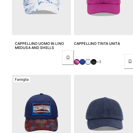
Portale dei resi
Reso
Consegna
Domande frequenti
CAPPELLINO UOMO IN LINO
CAPPELLINO TINTA UNITA
Trova il negozio
MEDUSA AND SHELLS
Contattaci
Monitora il mio ordine
+3
Il mio account
Famiglia