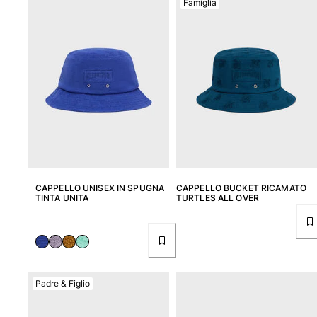
Famiglia
Donna
Vedi tutti i Donna
Costumi da bagno
Bikinis
Intero
Tops
Slips
Rashguards
CAPPELLO UNISEX IN SPUGNA
CAPPELLO BUCKET RICAMATO
Vedi tutti i Costumi da bagno
TINTA UNITA
TURTLES ALL OVER
Abbigliamento
Abiti
Polos
Padre & Figlio
Shorts
Camicie