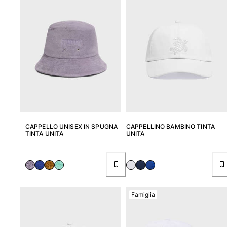
Borsello
Vedi tutti i Borsello
Scarpe
Infradito
Mocassino
Calzature da Spiaggia
Vedi tutti i Scarpe
CAPPELLO UNISEX IN SPUGNA
CAPPELLINO BAMBINO TINTA
TINTA UNITA
UNITA
Outdoor
Vedi tutti i Outdoor
Calzini
Famiglia
Vedi tutti i Calzini
Giochi da spiaggia