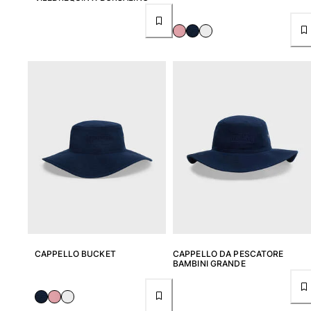
Vedi tutti i Neonato
Accessori
Vedi tutti i Accessori
Cappelli e Cappellini
Cappellino
Cappello
Vedi tutti i Cappelli e Cappellini
Telli mare & Pareo
Telli mare
Telo mare unisex
Pareo
CAPPELLO BUCKET
CAPPELLO DA PESCATORE
BAMBINI GRANDE
Vedi tutti i Telli mare & Pareo
Borse