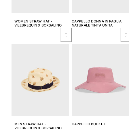
Costumi da bagno
Costumi Interi
WOMEN STRAW HAT -
CAPPELLO DONNA IN PAGLIA
VILEBREQUIN X BORSALINO
NATURALE TINTA UNITA
Rashguard
Bikini
Neonato
Slip Mare
Vedi tutti i Costumi da bagno
Abbigliamento
Abiti e Gonne
Tute
Pantaloncini
Felpe
T-shirt
Vedi tutti i Abbigliamento
Neonato
MEN STRAW HAT -
CAPPELLO BUCKET
VILEBREQUIN X BORSALINO