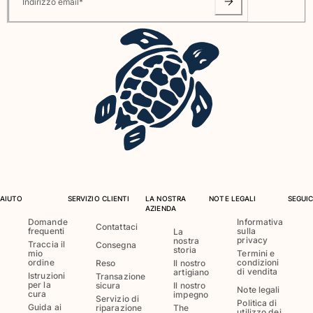
Indirizzo email
*
AIUTO
SERVIZIO CLIENTI
LA NOSTRA
NOTE LEGALI
SEGUIC
AZIENDA
Domande
Informativa
Contattaci
frequenti
sulla
La
privacy
nostra
Traccia il
Consegna
storia
mio
Termini e
ordine
condizioni
Reso
Il nostro
di vendita
artigiano
Istruzioni
Transazione
per la
sicura
Il nostro
Note legali
cura
impegno
Servizio di
Politica di
Guida ai
riparazione
The
utilizzo dei