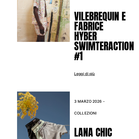
Vedi tutti i Neonato
VILEBREQUIN E
Accessori
FABRICE
HYBER
Vedi tutti i Accessori
SWIMTERACTION
Cappelli e Cappellini
#1
Cappellino
Cappello
Vedi tutti i Cappelli e Cappellini
Leggi di più
Telli mare & Pareo
Telli mare
3 MARZO 2026 -
Telo mare unisex
Pareo
COLLEZIONI
Vedi tutti i Telli mare & Pareo
LANA CHIC
Borse