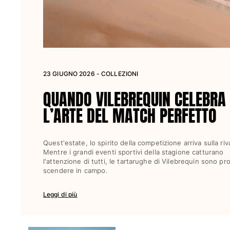
Donna
Vedi tutti i Donna
Costumi da bagno
23 GIUGNO 2026 - COLLEZIONI
Bikinis
QUANDO VILEBREQUIN CELEBRA
Intero
Tops
L’ARTE DEL MATCH PERFETTO
Slips
Rashguards
Quest'estate, lo spirito della competizione arriva sulla riv
Vedi tutti i Costumi da bagno
Mentre i grandi eventi sportivi della stagione catturano
l'attenzione di tutti, le tartarughe di Vilebrequin sono pr
Abbigliamento
scendere in campo.
Abiti
Leggi di più
Polos
Shorts
Camicie