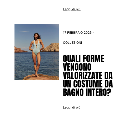
Leggi di più
Portale dei resi
Reso
Consegna
17 FEBBRAIO 2026 -
Domande frequenti
Trova il negozio
COLLEZIONI
Contattaci
Monitora il mio ordine
QUALI FORME
VENGONO
Il mio account
VALORIZZATE DA
UN COSTUME DA
BAGNO INTERO?
Leggi di più