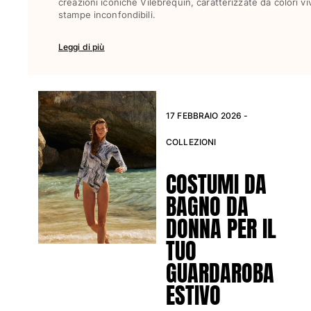
creazioni iconiche Vilebrequin, caratterizzate da colori vi
stampe inconfondibili.
Vedi tutti i Giochi da spiaggia
Portachiavi
Leggi di più
Vedi tutti i Portachiavi
Gioielli e Orologi
17 FEBBRAIO 2026 -
Vedi tutti i Gioielli e Orologi
COLLEZIONI
Collaborazioni
COSTUMI DA
Regali
BAGNO DA
Ispirazioni
DONNA PER IL
LE SPIAGGE VILEBREQUIN
TUO
GUARDAROBA
Magazine
ESTIVO
La Maison Vilebrequin
GIFT CARD