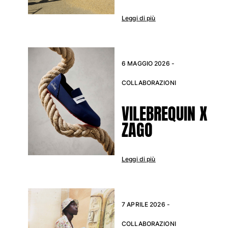
Costumi da bagno
Leggi di più
Costumi Interi
Rashguard
Bikini
6 MAGGIO 2026 -
Neonato
COLLABORAZIONI
Slip Mare
Vedi tutti i Costumi da bagno
VILEBREQUIN X
Abbigliamento
ZAGO
Abiti e Gonne
Tute
Leggi di più
Pantaloncini
Felpe
T-shirt
Vedi tutti i Abbigliamento
7 APRILE 2026 -
Neonato
COLLABORAZIONI