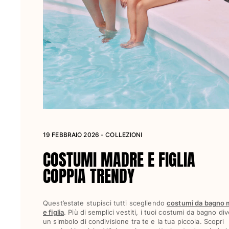
Borsello
Vedi tutti i Borsello
Scarpe
Infradito
Mocassino
Calzature da Spiaggia
Vedi tutti i Scarpe
19 FEBBRAIO 2026 - COLLEZIONI
Outdoor
COSTUMI MADRE E FIGLIA
Vedi tutti i Outdoor
COPPIA TRENDY
Calzini
Vedi tutti i Calzini
Quest’estate stupisci tutti scegliendo
costumi da bagno 
e figlia
. Più di semplici vestiti, i tuoi costumi da bagno d
Giochi da spiaggia
un simbolo di condivisione tra te e la tua piccola. Scopri