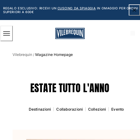
ACCESSIBILITÀ
SALTA
AL
REGALO ESCLUSIVO: RICEVI UN
CUSCINO DA SPIAGGIA
IN OMAGGIO PER ORDINI
SUPERIORI A 600€
CONTENUTO
PRINCIPALE
Uomo
Vilebrequin
Magazine Homepage
Vedi tutti i Uomo
/
Costumi da bagno
Pantaloncini mare
ESTATE TUTTO L'ANNO
Classico
Classico stretch
Classico ultraleggero
Destinazioni
Collaborazioni
Collezioni
Evento
Ricamati Edizione Numerata
Cintura piatta
Classico corto
Classico lungo
Rash guard