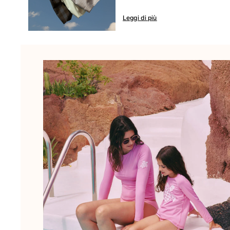
Borsello sacchetti da spiaggia
Leggi di più
Borsa da Spiaggia
Mini borse
Borsa tote
Vedi tutti i Borse
Occhiali da sole
Vedi tutti i Occhiali da sole
Sciarpe da spiaggia
Vedi tutti i Sciarpe da spiaggia
Accessori Bambini
Cappello per bambini
Asciugamani e Poncho da spiaggia
Scarpe
Calcetines
Vedi tutti i Accessori Bambini