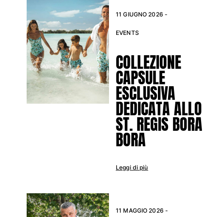
Tuniche
11 GIUGNO 2026 -
Pantaloni
Sweatshirts
EVENTS
T-Shirts
Modelli lounge
COLLEZIONE
Kimonos
CAPSULE
Vedi tutti i Abbigliamento
ESCLUSIVA
Yachting collection
DEDICATA ALLO
Vedi tutti i Yachting collection
ST. REGIS BORA
Bambino
BORA
Vedi tutti i Bambino
Leggi di più
Costumi da bagno
Pantalocini mare
Neonato
11 MAGGIO 2026 -
Classico