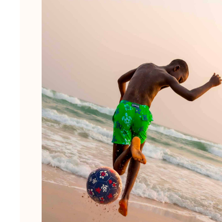
Slip
Magici
Vedi tutti i Costumi da bagno
Abbigliamento
Polo
Camicie
Bermuda
Pullover e Cardigan
Capispalla
Pantaloni
Maglieria
T-shirts
Modelli lounge
Vedi tutti i Abbigliamento
Taglie forti
Vedi tutti i Taglie forti