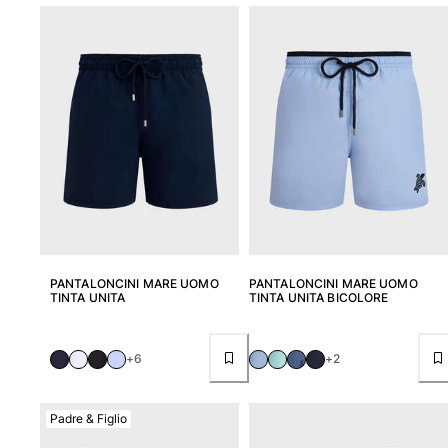
Tuniche
Pantaloni
Sweatshirts
T-Shirts
Modelli lounge
Kimonos
Vedi tutti i Abbigliamento
Yachting collection
Vedi tutti i Yachting collection
Bambino
PANTALONCINI MARE UOMO
PANTALONCINI MARE UOMO
TINTA UNITA
TINTA UNITA BICOLORE
Vedi tutti i Bambino
Costumi da bagno
+6
+2
Pantalocini mare
Neonato
Padre & Figlio
Classico