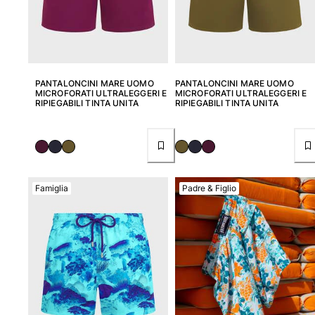
Vedi tutti i Neonato
Accessori
Vedi tutti i Accessori
PANTALONCINI MARE UOMO
PANTALONCINI MARE UOMO
MICROFORATI ULTRALEGGERI E
MICROFORATI ULTRALEGGERI E
Cappelli e Cappellini
RIPIEGABILI TINTA UNITA
RIPIEGABILI TINTA UNITA
Cappellino
Cappello
Vedi tutti i Cappelli e Cappellini
Telli mare & Pareo
Famiglia
Padre & Figlio
Telli mare
Telo mare unisex
Pareo
Vedi tutti i Telli mare & Pareo
Borse