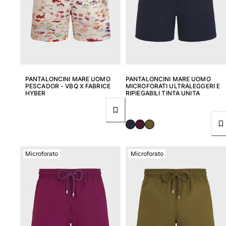
Costumi da bagno
Costumi Interi
Rashguard
Bikini
Neonato
PANTALONCINI MARE UOMO
PANTALONCINI MARE UOMO
Slip Mare
PESCADOR - VBQ X FABRICE
MICROFORATI ULTRALEGGERI E
HYBER
RIPIEGABILI TINTA UNITA
Vedi tutti i Costumi da bagno
Abbigliamento
Abiti e Gonne
Tute
Microforato
Microforato
Pantaloncini
Felpe
T-shirt
Vedi tutti i Abbigliamento
Neonato