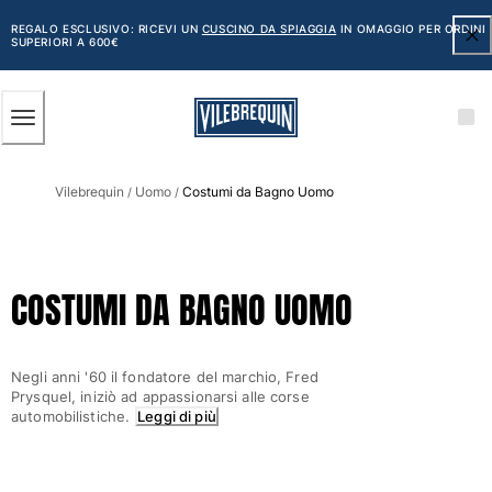
ACCESSIBILITÀ
SALTA
AL
REGALO ESCLUSIVO: RICEVI UN
CUSCINO DA SPIAGGIA
IN OMAGGIO PER ORDINI
SUPERIORI A 600€
CONTENUTO
PRINCIPALE
Uomo
Vilebrequin
Uomo
Costumi da Bagno Uomo
Vedi tutti i Uomo
/
/
Costumi da bagno
Pantaloncini mare
COSTUMI DA BAGNO UOMO
Classico
Classico stretch
Classico ultraleggero
Negli anni '60 il fondatore del marchio, Fred
Ricamati Edizione Numerata
Prysquel, iniziò ad appassionarsi alle corse
Cintura piatta
automobilistiche.
Leggi di più
Classico corto
Classico lungo
Rash guard