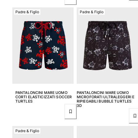
Vedi tutti i Giochi da spiaggia
Padre & Figlio
Padre & Figlio
Portachiavi
Vedi tutti i Portachiavi
Gioielli e Orologi
Vedi tutti i Gioielli e Orologi
Collaborazioni
Regali
Ispirazioni
PANTALONCINI MARE UOMO
PANTALONCINI MARE UOMO
CORTI ELASTICIZZATI SOCCER
MICROFORATI ULTRALEGGERI E
TURTLES
RIPIEGABILI BUBBLE TURTLES
LE SPIAGGE VILEBREQUIN
3D
Magazine
La Maison Vilebrequin
Padre & Figlio
GIFT CARD