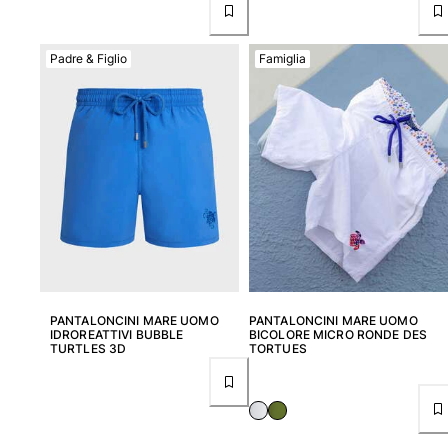
Donna
Padre & Figlio
Famiglia
Vedi tutti i Donna
Costumi da bagno
Bikinis
Intero
Tops
Slips
Rashguards
Vedi tutti i Costumi da bagno
Abbigliamento
PANTALONCINI MARE UOMO
PANTALONCINI MARE UOMO
IDROREATTIVI BUBBLE
BICOLORE MICRO RONDE DES
TURTLES 3D
TORTUES
Abiti
Polos
Shorts
Camicie