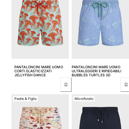
Classico stretch
Classico ultraleggero
Costumi da bagno Ricamati
Rashguard
Costumi da bagno magici
Vedi tutti i Costumi da bagno
Abbigliamento
Polo
PANTALONCINI MARE UOMO
PANTALONCINI MARE UOMO
T-shirt
CORTI ELASTICIZZATI
ULTRALEGGERI E RIPIEGABILI
JELLYFISH DANCE
BUBBLES TURTLES 3D
Pantaloni
Camicie
Bermuda
Felpe
Padre & Figlio
Microforato
Vedi tutti i Abbigliamento
Bambina
Vedi tutti i Bambina