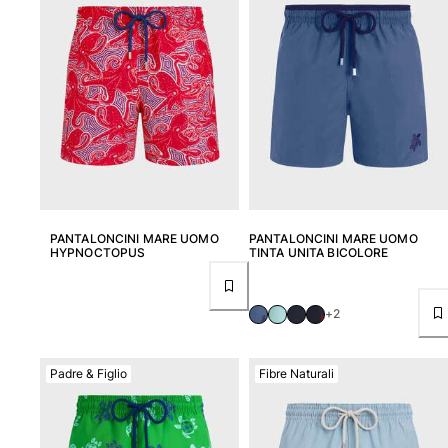
Portale dei resi
Reso
Consegna
Domande frequenti
Trova il negozio
Contattaci
Monitora il mio ordine
PANTALONCINI MARE UOMO
PANTALONCINI MARE UOMO
Il mio account
HYPNOCTOPUS
TINTA UNITA BICOLORE
+2
Padre & Figlio
Fibre Naturali