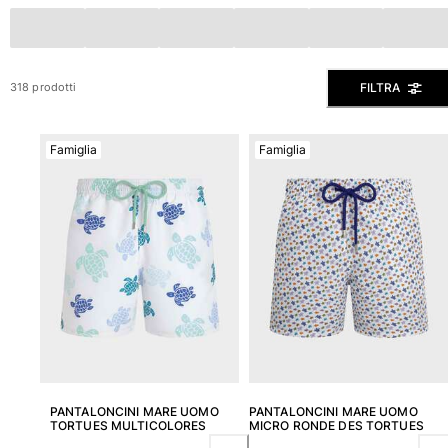
Slip
Magici
Vedi tutti i Costumi da bagno
FILTRA
318 prodotti
Abbigliamento
Famiglia
Famiglia
Polo
Camicie
Bermuda
Pullover e Cardigan
Capispalla
Pantaloni
Maglieria
T-shirts
Modelli lounge
Vedi tutti i Abbigliamento
Taglie forti
PANTALONCINI MARE UOMO
PANTALONCINI MARE UOMO
TORTUES MULTICOLORES
MICRO RONDE DES TORTUES
Vedi tutti i Taglie forti