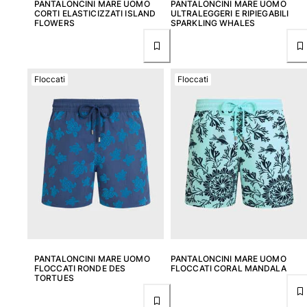
PANTALONCINI MARE UOMO
PANTALONCINI MARE UOMO
CORTI ELASTICIZZATI ISLAND
ULTRALEGGERI E RIPIEGABILI
FLOWERS
SPARKLING WHALES
Borsello
Vedi tutti i Borsello
Scarpe
Floccati
Floccati
Infradito
Mocassino
Calzature da Spiaggia
Vedi tutti i Scarpe
Outdoor
Vedi tutti i Outdoor
Calzini
PANTALONCINI MARE UOMO
PANTALONCINI MARE UOMO
Vedi tutti i Calzini
FLOCCATI RONDE DES
FLOCCATI CORAL MANDALA
TORTUES
Giochi da spiaggia