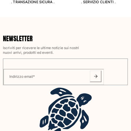
. TRANSAZIONE SICURA .
. SERVIZIO CLIENTI .
Slip
Magici
Vedi tutti i Costumi da bagno
Abbigliamento
NEWSLETTER
Polo
Iscriviti per ricevere le ultime notizie sui nostri
Camicie
nuovi arrivi, prodotti ed eventi.
Bermuda
Pullover e Cardigan
Capispalla
Indirizzo email
*
Pantaloni
Maglieria
T-shirts
Modelli lounge
Vedi tutti i Abbigliamento
Taglie forti
Vedi tutti i Taglie forti