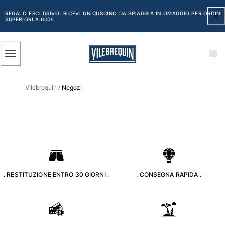
ACCESSIBILITÀ
SALTA
AL
REGALO ESCLUSIVO: RICEVI UN
CUSCINO DA SPIAGGIA
IN OMAGGIO PER ORDINI
SUPERIORI A 600€
CONTENUTO
PRINCIPALE
Uomo
Vilebrequin
Negozi
Vedi tutti i Uomo
/
Costumi da bagno
Pantaloncini mare
Classico
Classico stretch
Classico ultraleggero
. RESTITUZIONE ENTRO 30 GIORNI .
. CONSEGNA RAPIDA .
Ricamati Edizione Numerata
Cintura piatta
Classico corto
Classico lungo
Rash guard