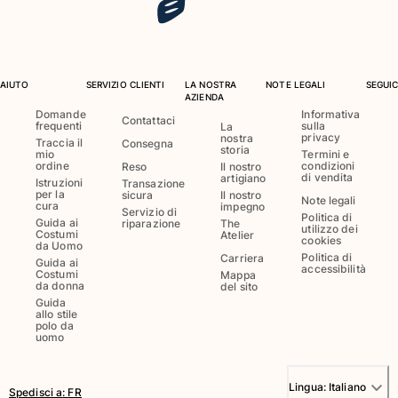
Donna
Vedi tutti i Donna
AIUTO
SERVIZIO CLIENTI
LA NOSTRA
NOTE LEGALI
SEGUIC
AZIENDA
Costumi da bagno
Domande
Informativa
Contattaci
frequenti
sulla
La
privacy
nostra
Bikinis
Traccia il
Consegna
storia
mio
Termini e
Intero
ordine
condizioni
Reso
Il nostro
di vendita
artigiano
Istruzioni
Transazione
Tops
per la
sicura
Il nostro
Note legali
Slips
cura
impegno
Servizio di
Politica di
Guida ai
riparazione
The
Rashguards
utilizzo dei
Costumi
Atelier
cookies
da Uomo
Vedi tutti i Costumi da bagno
Politica di
Carriera
Guida ai
accessibilità
Costumi
Mappa
Abbigliamento
da donna
del sito
Guida
allo stile
Abiti
polo da
uomo
Polos
Shorts
Camicie
Lingua:
Italiano
Spedisci a
:
FR