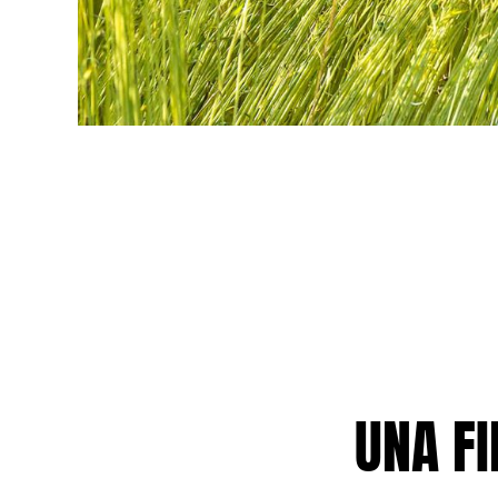
Donna
Vedi tutti i Donna
Costumi da bagno
Bikinis
Intero
Tops
Slips
Rashguards
Vedi tutti i Costumi da bagno
Abbigliamento
Abiti
Polos
UNA FI
Shorts
Camicie
Tuniche