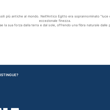
tessili più antiche al mondo. Nell'Antico Egitto era soprannominato "luce 
eccezionale finezza.
e la sua forza dalla terra e dal sole, offrendo una fibra naturale dalle 
DISTINGUE?