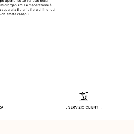
o aperto, sotto l'effetto della
i microrganismi.La macerazione è
separa la fibra (la fibra di lino) dal
a chiamata canapi).
A .
. SERVIZIO CLIENTI .