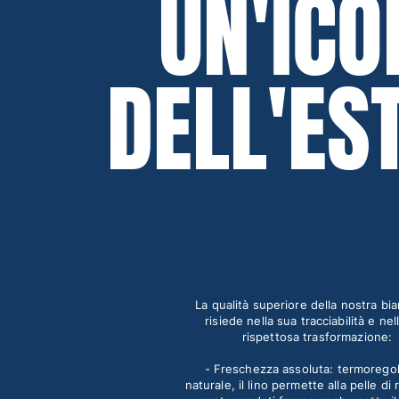
UN'ICO
Classico ultraleggero
Costumi da bagno Ricamati
Rashguard
DELL'ES
Costumi da bagno magici
Vedi tutti i Costumi da bagno
Abbigliamento
Polo
T-shirt
Pantaloni
Camicie
Bermuda
Felpe
Vedi tutti i Abbigliamento
La qualità superiore della nostra bi
risiede nella sua tracciabilità e nel
Bambina
rispettosa trasformazione:
Vedi tutti i Bambina
- Freschezza assoluta: termorego
naturale, il lino permette alla pelle di 