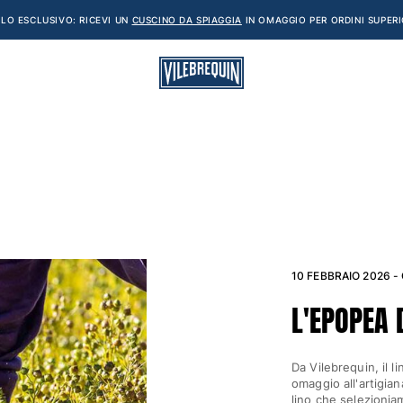
LO ESCLUSIVO: RICEVI UN
CUSCINO DA SPIAGGIA
IN OMAGGIO PER ORDINI SUPERI
10 FEBBRAIO 2026 -
L'EPOPEA 
Da Vilebrequin, il l
omaggio all'artigian
lino che selezionia