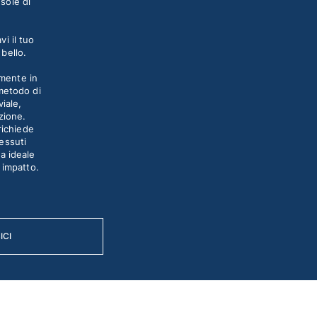
sole di
vi il tuo
 bello.
lmente in
 metodo di
iale,
azione.
richiede
tessuti
ta ideale
 impatto.
ICI