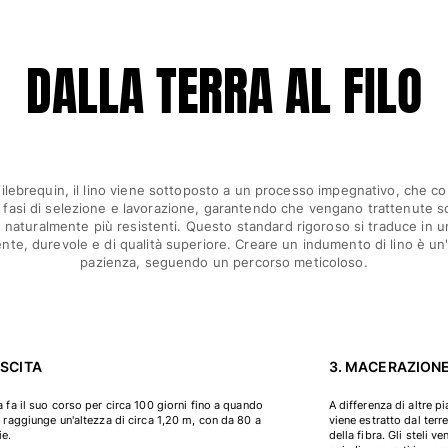
DALLA TERRA AL FILO
ilebrequin, il lino viene sottoposto a un processo impegnativo, che 
fasi di selezione e lavorazione, garantendo che vengano trattenute sol
 naturalmente più resistenti. Questo standard rigoroso si traduce in un
ente, durevole e di qualità superiore. Creare un indumento di lino è un'
pazienza, seguendo un percorso meticoloso.
ESCITA
3. MACERAZION
a fa il suo corso per circa 100 giorni fino a quando
A differenza di altre pi
a raggiunge un'altezza di circa 1,20 m, con da 80 a
viene estratto dal terr
ie.
della fibra. Gli steli v