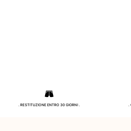
Borsa da Spiaggia
Mini borse
Borsa tote
Vedi tutti i Borse
Occhiali da sole
Vedi tutti i Occhiali da sole
Sciarpe da spiaggia
Vedi tutti i Sciarpe da spiaggia
Accessori Bambini
Cappello per bambini
Asciugamani e Poncho da spiaggia
. RESTITUZIONE ENTRO 30 GIORNI .
.
Scarpe
Calcetines
Vedi tutti i Accessori Bambini