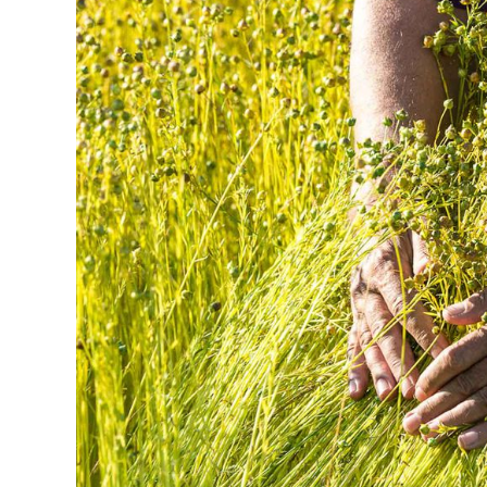
Magici
Vedi tutti i Costumi da bagno
Abbigliamento
Polo
Camicie
Bermuda
Pullover e Cardigan
Capispalla
Pantaloni
Maglieria
T-shirts
Modelli lounge
Vedi tutti i Abbigliamento
Taglie forti
Vedi tutti i Taglie forti