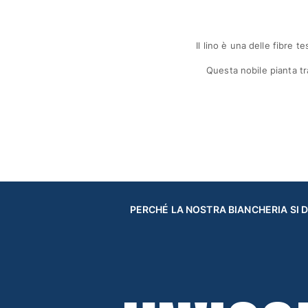
Pantaloni
Sweatshirts
T-Shirts
Il lino è una delle fibre 
Modelli lounge
Kimonos
Questa nobile pianta tra
Vedi tutti i Abbigliamento
Yachting collection
Vedi tutti i Yachting collection
Bambino
Vedi tutti i Bambino
PERCHÉ LA NOSTRA BIANCHERIA SI 
Costumi da bagno
Pantalocini mare
Neonato
Classico
Classico stretch