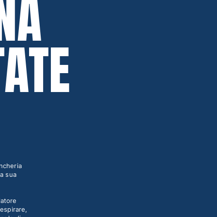
NA
TATE
ancheria
la sua
latore
respirare,