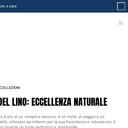
ORI A 600€
 COLLEZIONI
DEL LINO: ECCELLENZA NATURALE
ino è più di un semplice tessuto; è un invito al viaggio e un
alità, utilizzato da millenni per la sua freschezza e robustezza. Il
mo incarna un lusso autentico e sostenibile.