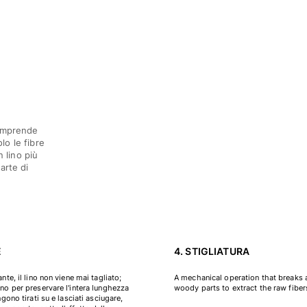
comprende
o le fibre
 lino più
arte di
E
4. STIGLIATURA
ante, il lino non viene mai tagliato;
A mechanical operation that breaks
eno per preservare l'intera lunghezza
woody parts to extract the raw fiber
engono tirati su e lasciati asciugare,