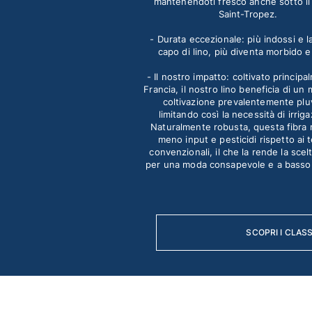
Costumi da bagno
mantenendoti fresco anche sotto il 
Saint-Tropez.
Costumi Interi
- Durata eccezionale: più indossi e la
Rashguard
capo di lino, più diventa morbido e
Bikini
- Il nostro impatto: coltivato principa
Neonato
Francia, il nostro lino beneficia di un
Slip Mare
coltivazione prevalentemente pluv
limitando così la necessità di irrig
Vedi tutti i Costumi da bagno
Naturalmente robusta, questa fibra 
meno input e pesticidi rispetto ai 
Abbigliamento
convenzionali, il che la rende la scel
per una moda consapevole e a basso
Abiti e Gonne
Tute
Pantaloncini
Felpe
SCOPRI I CLASS
T-shirt
Vedi tutti i Abbigliamento
Neonato
Vedi tutti i Neonato