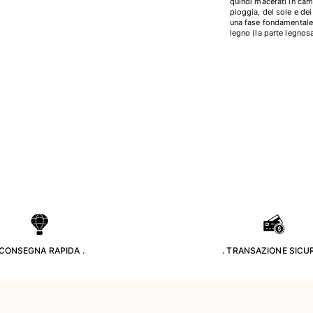
quindi macerati in camp
pioggia, del sole e de
una fase fondamentale: 
legno (la parte legnos
 CONSEGNA RAPIDA .
. TRANSAZIONE SICUR