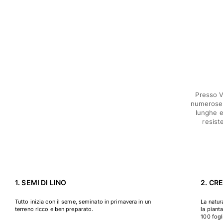
Accessori
Vedi tutti i Accessori
Cappelli e Cappellini
Cappellino
Cappello
Presso V
Vedi tutti i Cappelli e Cappellini
numerose 
lunghe e
Telli mare & Pareo
resist
Telli mare
Telo mare unisex
Pareo
Vedi tutti i Telli mare & Pareo
1. SEMI DI LINO
2. CR
Borse
Tutto inizia con il seme, seminato in primavera in un
La natur
terreno ricco e ben preparato.
la piant
100 fogl
Borsello sacchetti da spiaggia