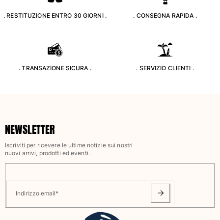
Vedi tutti i Giochi da spiaggia
. RESTITUZIONE ENTRO 30 GIORNI .
. CONSEGNA RAPIDA .
Portachiavi
Vedi tutti i Portachiavi
. TRANSAZIONE SICURA .
. SERVIZIO CLIENTI .
Gioielli e Orologi
Vedi tutti i Gioielli e Orologi
Collaborazioni
NEWSLETTER
Regali
Iscriviti per ricevere le ultime notizie sui nostri
Ispirazioni
nuovi arrivi, prodotti ed eventi.
LE SPIAGGE VILEBREQUIN
Indirizzo email
*
Magazine
La Maison Vilebrequin
GIFT CARD