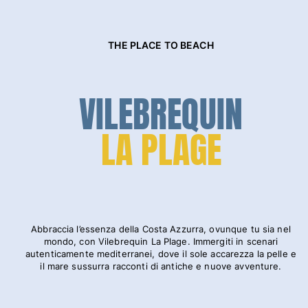
Classico stretch
Classico ultraleggero
Costumi da bagno Ricamati
THE PLACE TO BEACH
Rashguard
Costumi da bagno magici
VILEBREQUIN
Vedi tutti i Costumi da bagno
Abbigliamento
LA PLAGE
Polo
T-shirt
Pantaloni
Camicie
Bermuda
Abbraccia l’essenza della Costa Azzurra, ovunque tu sia nel
Felpe
mondo, con Vilebrequin La Plage. Immergiti in scenari
Vedi tutti i Abbigliamento
autenticamente mediterranei, dove il sole accarezza la pelle e
il mare sussurra racconti di antiche e nuove avventure.
Bambina
Vedi tutti i Bambina