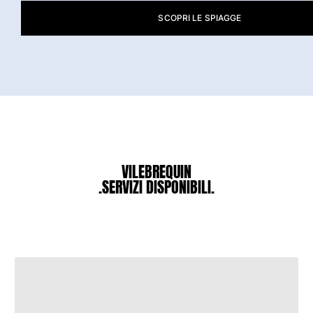
SCOPRI LE SPIAGGE
Costumi da bagno
Costumi Interi
Rashguard
Bikini
Neonato
Slip Mare
Vedi tutti i Costumi da bagno
Abbigliamento
VILEBREQUIN
.SERVIZI DISPONIBILI.
Abiti e Gonne
Tute
Pantaloncini
Felpe
T-shirt
Vedi tutti i Abbigliamento
Neonato