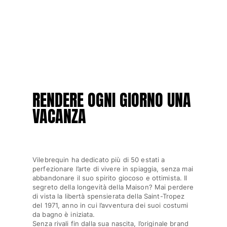
Borsello sacchetti da spiaggia
Borsa da Spiaggia
Mini borse
Borsa tote
Vedi tutti i Borse
Occhiali da sole
RENDERE OGNI GIORNO UNA
Vedi tutti i Occhiali da sole
VACANZA
Sciarpe da spiaggia
Vedi tutti i Sciarpe da spiaggia
Accessori Bambini
Vilebrequin ha dedicato più di 50 estati a
perfezionare l’arte di vivere in spiaggia, senza mai
abbandonare il suo spirito giocoso e ottimista. Il
Cappello per bambini
segreto della longevità della Maison? Mai perdere
Asciugamani e Poncho da spiaggia
di vista la libertà spensierata della Saint-Tropez
Scarpe
del 1971, anno in cui l’avventura dei suoi costumi
da bagno è iniziata.
Calcetines
Senza rivali fin dalla sua nascita, l’originale brand
Vedi tutti i Accessori Bambini