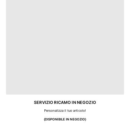
Vedi tutti i Neonato
Accessori
Vedi tutti i Accessori
Cappelli e Cappellini
Cappellino
Cappello
Vedi tutti i Cappelli e Cappellini
Telli mare & Pareo
Telli mare
Telo mare unisex
SERVIZIO RICAMO IN NEGOZIO
Pareo
Personalizza il tuo articolo!
Vedi tutti i Telli mare & Pareo
(DISPONIBILE IN NEGOZIO)
Borse