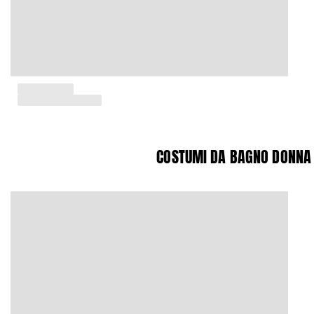
Donna
Vedi tutti i Donna
Costumi da bagno
Bikinis
Intero
Tops
COSTUMI DA BAGNO DONNA
Slips
Rashguards
Vedi tutti i Costumi da bagno
Abbigliamento
Abiti
Polos
Shorts
Camicie