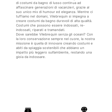
di costumi da bagno di lusso continua ad
affascinare generazioni di vacanzieri, grazie al
Borsello
suo unico mix di humour ed eleganza. Mentre ci
tuffiamo nel domani, Vilebrequin si impegna a
Vedi tutti i Borsello
creare costumi da bagno durevoli di alta qualità.
Costumi che possono essere indossati, re-
Scarpe
indossati, riparati e tramandati.
Dove sarebbe Vilebrequin senza gli oceani? Con
la loro conservazione sempre nel cuore, la nostra
Infradito
missione è quella di innovare creando costumi e
Mocassino
abiti da spiaggia sostenibili che abbiano un
Calzature da Spiaggia
impatto più leggero sull’ambiente, restando una
gioia da indossare.
Vedi tutti i Scarpe
Outdoor
Vedi tutti i Outdoor
Calzini
Vedi tutti i Calzini
Giochi da spiaggia