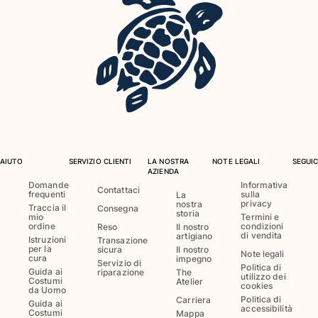
Portale dei resi
Reso
Consegna
Domande frequenti
Trova il negozio
Contattaci
Monitora il mio ordine
AIUTO
SERVIZIO CLIENTI
LA NOSTRA
NOTE LEGALI
SEGUIC
AZIENDA
Il mio account
Domande
Informativa
Contattaci
frequenti
sulla
La
privacy
nostra
Traccia il
Consegna
storia
mio
Termini e
ordine
condizioni
Reso
Il nostro
di vendita
artigiano
Istruzioni
Transazione
per la
sicura
Il nostro
Note legali
cura
impegno
Servizio di
Politica di
Guida ai
riparazione
The
utilizzo dei
Costumi
Atelier
cookies
da Uomo
Politica di
Carriera
Guida ai
accessibilità
Costumi
Mappa